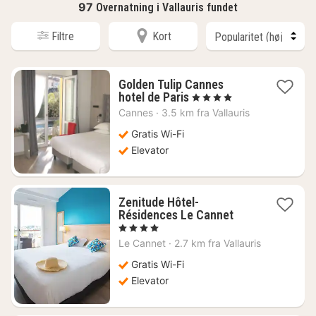
97
Overnatning i Vallauris fundet
Filtre
Kort
Golden Tulip Cannes
1
hotel de Paris
, 4 Stjerner
nat
Cannes
·
3.5 km fra Vallauris
fra
1579
Gratis Wi-Fi
kr.
Elevator
Zenitude Hôtel-
1
Résidences Le Cannet
nat
, 4 Stjerner
fra
Le Cannet
·
2.7 km fra Vallauris
557
kr.
Gratis Wi-Fi
Elevator