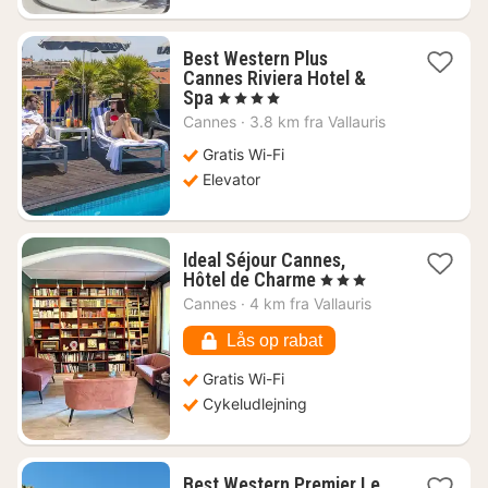
Best Western Plus
Cannes Riviera Hotel &
1
Spa
, 4 Stjerner
nat
Cannes
·
3.8 km fra Vallauris
fra
1382
Gratis Wi-Fi
kr.
Elevator
Ideal Séjour Cannes,
1
Hôtel de Charme
, 3 Stjerner
nat
Cannes
·
4 km fra Vallauris
fra
943
Lås op rabat
kr.
Gratis Wi-Fi
Cykeludlejning
Best Western Premier Le