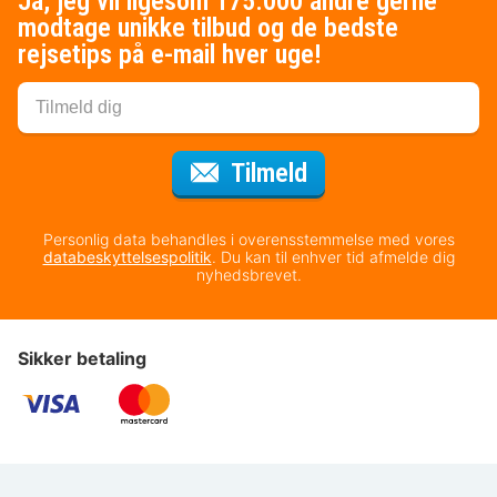
Ja, jeg vil ligesom 175.000 andre gerne
modtage unikke tilbud og de bedste
rejsetips på e-mail hver uge!
til nyhedsbrevet
Tilmeld
Personlig data behandles i overensstemmelse med vores
databeskyttelsespolitik
. Du kan til enhver tid afmelde dig
nyhedsbrevet.
Sikker betaling