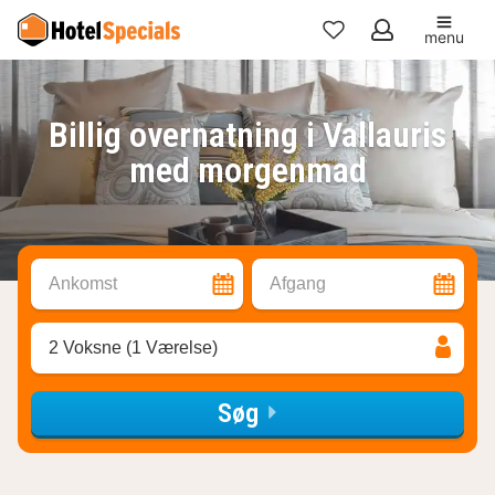
menu
Mine
favoritter
Billig overnatning i Vallauris
med morgenmad
Ankomst
Afgang
2 Voksne (1 Værelse)
Søg