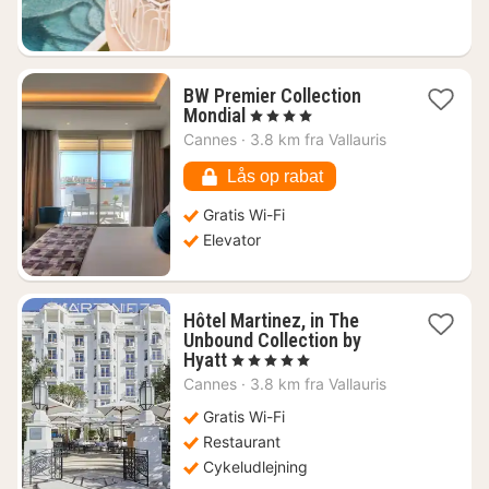
BW Premier Collection
1
Mondial
, 4 Stjerner
nat
Cannes
·
3.8 km fra Vallauris
fra
1850
Lås op rabat
kr.
Gratis Wi-Fi
Elevator
Hôtel Martinez, in The
Unbound Collection by
1
Hyatt
, 5 Stjerner
nat
Cannes
·
3.8 km fra Vallauris
fra
7077
Gratis Wi-Fi
kr.
Restaurant
Cykeludlejning