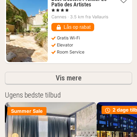
1
Patio des Artistes
nat
, 4 Stjerner
fra
Cannes
·
3.5 km fra Vallauris
1734
kr.
Lås op rabat
Gratis Wi-Fi
Elevator
Room Service
resultater
Vis mere
Ugens bedste tilbud
2 dage til
Summer Sale