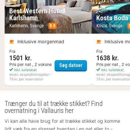
Best Western Hotell
Karlshamn
Kosta Boda 
Karlshamn, Sverige
8.0
Kosta, Sverige
Inklusive morgenmad
Inklusive 
Fra
Fra
1501 kr.
1638 kr.
Best Western Hotell K
Pris per nat , 2 voksne
Pris per nat , 2 v
Søg datoer
inkl. turistskat
inkl. turistskat
ekskl. ekspeditionsgebyr -
ekskl. ekspeditionsg
79 kr. per reservation
79 kr. per reservatio
Trænger du til at trække stikket? Find
overnatning i Vallauris her
Vi kan alle have brug for at trække stikket og komme
lidt væk fra en stresset hverdag i en nat eller to -