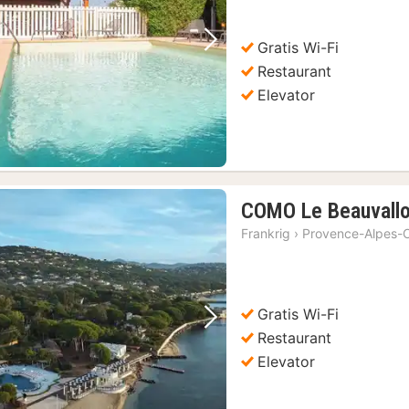
Gratis Wi-Fi
Forrige billede
Næste billede
Restaurant
Elevator
COMO Le Beauvall
Frankrig
›
Provence-Alpes-C
Gratis Wi-Fi
Forrige billede
Næste billede
Restaurant
Elevator