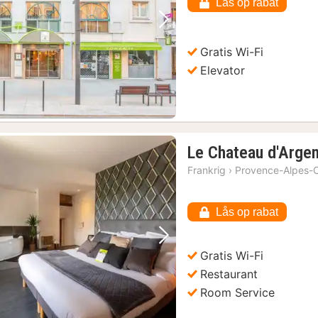
kr.
Lås op rabat
Forrige billede
Næste billede
Gratis Wi-Fi
Elevator
Le Chateau d'Arge
Frankrig
›
Provence-Alpes-C
Lås op rabat
Forrige billede
Næste billede
Gratis Wi-Fi
Restaurant
Room Service