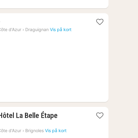
ner
ôte d'Azur
›
Draguignan
Vis på kort
1
 Hôtel La Belle Étape
nat
fra
ôte d'Azur
›
Brignoles
Vis på kort
598