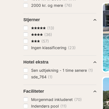
2000 kr. og mere
(76)
Stjerner
5 Stjerner
(13)
4 Stjerner
(36)
3 Stjerner
(57)
Ingen klassificering
(23)
Hotel ekstra
Sen udtjekning - 1 time senere
(1)
sde_764
(1)
Faciliteter
Morgenmad inkluderet
(70)
Indendørs pool
(11)