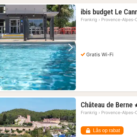
ibis budget Le Can
Frankrig
›
Provence-Alpes-C
Forrige billede
Næste billede
Gratis Wi-Fi
Château de Berne
,
Frankrig
›
Provence-Alpes-C
Lås op rabat
k