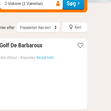
Søg
2 Voksne (1 Værelse)
Kort
rter efter
1
Golf De Barbaroux
nat
fra
ôte d'Azur
›
Brignoles
Vis på kort
920
kr.