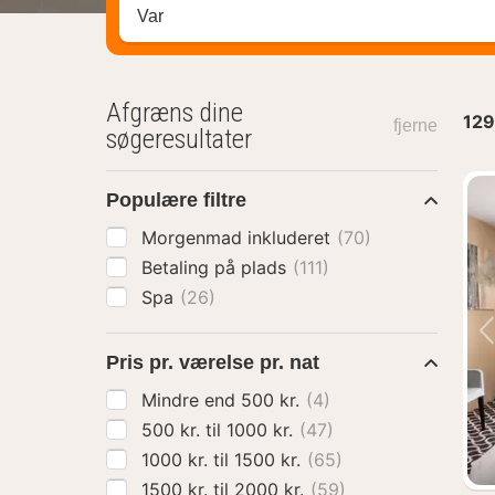
Søg efter destination ...
Afgræns dine
129
fjerne
søgeresultater
Populære filtre
Morgenmad inkluderet
(70)
Betaling på plads
(111)
Spa
(26)
Pris pr. værelse pr. nat
Mindre end 500 kr.
(4)
500 kr. til 1000 kr.
(47)
1000 kr. til 1500 kr.
(65)
1500 kr. til 2000 kr.
(59)