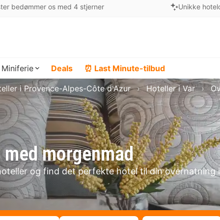
ter bedømmer os med 4 stjerner
Unikke hotel
Miniferie
Deals
⏰ Last Minute-tilbud
eller i Provence-Alpes-Côte d'Azur
Hoteller i Var
Ov
Var med morgenmad
teller og find det perfekte hotel til din overnatning i