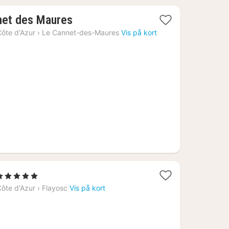
1
net des Maures
nat
ôte d'Azur
›
Le Cannet-des-Maures
Vis på kort
fra
604
kr.
1
 5 Stjerner
nat
ôte d'Azur
›
Flayosc
Vis på kort
fra
4342
r.