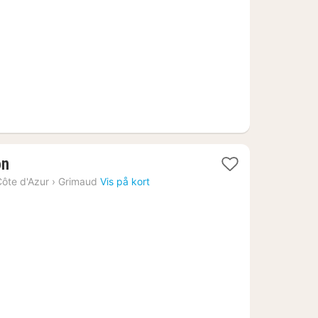
kr.
1
on
nat
ôte d'Azur
›
Grimaud
Vis på kort
fra
7682
kr.