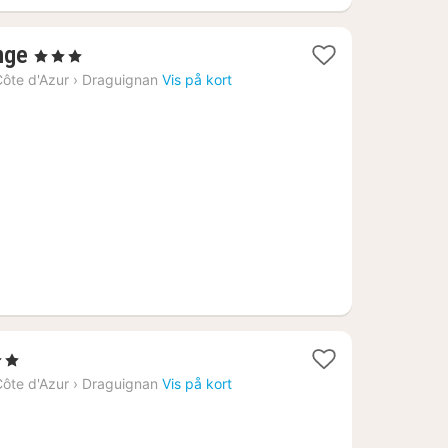
1
nge
, 3 Stjerner
nat
ôte d'Azur
›
Draguignan
Vis på kort
fra
843
kr.
jerner
t
ôte d'Azur
›
Draguignan
Vis på kort
2