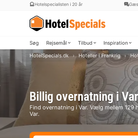
Hotelspecialisten i 20 år
Gæs
Søg
Rejsemål
Tilbud
Inspiration
HotelSpecials.dk
Hoteller i Frankrig
Hot
Billig overnatning i 
Find overnatning i Var. Vælg mellem 129 ho
Var.