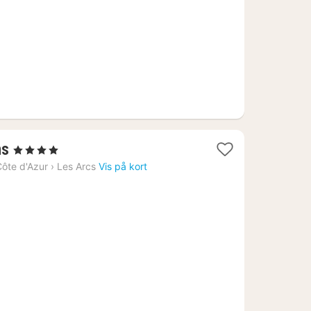
1
ns
, 4 Stjerner
nat
ôte d'Azur
›
Les Arcs
Vis på kort
fra
1193
kr.