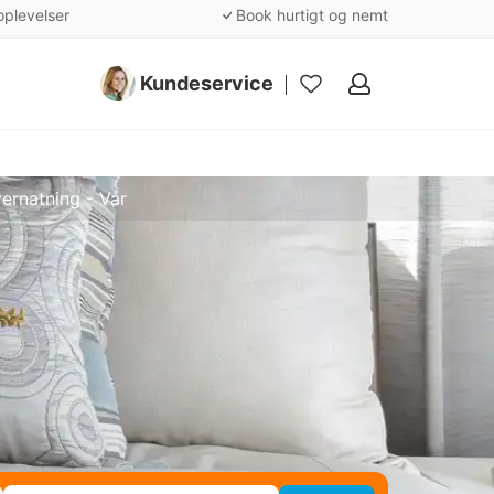
oplevelser
Book hurtigt og nemt
Kundeservice
Mine
favoritter
ernatning - Var