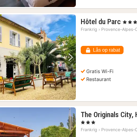
1
Hôtel du Parc
, 3 Stjer
nat
Frankrig
›
Provence-Alpes-C
fra
666
kr.
Lås op rabat
Forrige billede
Næste billede
Gratis Wi-Fi
Restaurant
The Originals City,
, 3 Stjerner
Frankrig
›
Provence-Alpes-C