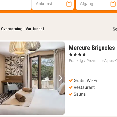
Ankomst
Afgang
Overnatning i Var fundet
So
Mercure Brignoles 
, 4 Stjerner
Frankrig
›
Provence-Alpes-C
Gratis Wi-Fi
Forrige billede
Næste billede
Restaurant
Sauna