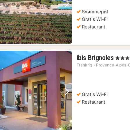
Forrige billede
Næste billede
Svømmepøl
Gratis Wi-Fi
Restaurant
1
ibis Brignoles
, 3 Stjern
nat
Frankrig
›
Provence-Alpes-C
fra
757
kr.
Gratis Wi-Fi
Forrige billede
Næste billede
Restaurant