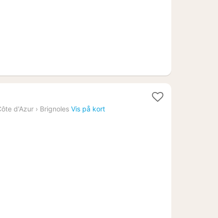
er
ôte d'Azur
›
Brignoles
Vis på kort