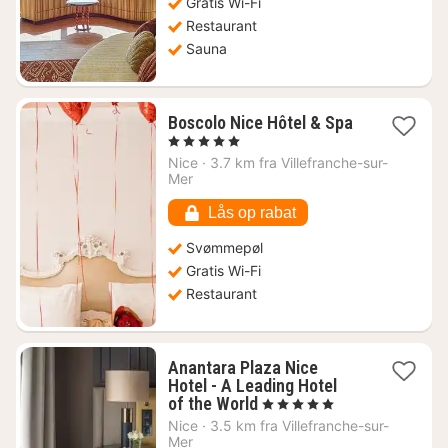
Gratis Wi-Fi
Restaurant
Sauna
Boscolo Nice Hôtel & Spa
1
, 5 Stjerner
nat
Nice
·
3.7 km fra Villefranche-sur-
fra
Mer
3769
kr.
Lås op rabat
Svømmepøl
Gratis Wi-Fi
Restaurant
Anantara Plaza Nice
Hotel - A Leading Hotel
1
of the World
, 5 Stjerner
nat
Nice
·
3.5 km fra Villefranche-sur-
fra
Mer