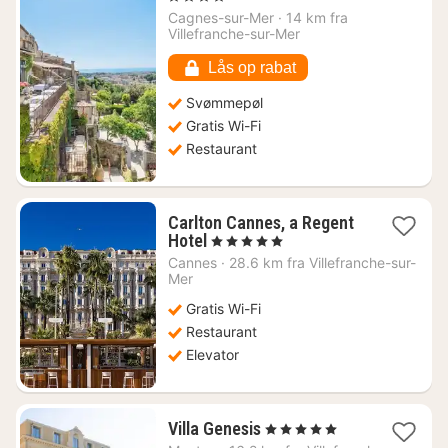
fra
Cagnes-sur-Mer
·
14 km fra
1717
Villefranche-sur-Mer
kr.
Lås op rabat
Svømmepøl
Gratis Wi-Fi
Restaurant
Carlton Cannes, a Regent
1
Hotel
, 5 Stjerner
nat
Cannes
·
28.6 km fra Villefranche-sur-
fra
Mer
9885
Gratis Wi-Fi
kr.
Restaurant
Elevator
1
Villa Genesis
, 5 Stjerner
nat