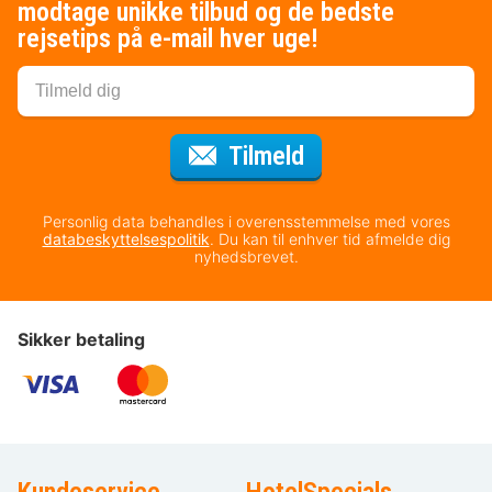
modtage unikke tilbud og de bedste
rejsetips på e-mail hver uge!
til nyhedsbrevet
Tilmeld
Personlig data behandles i overensstemmelse med vores
databeskyttelsespolitik
. Du kan til enhver tid afmelde dig
nyhedsbrevet.
Sikker betaling