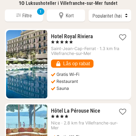
10
Luksushoteller i Villefranche-sur-Mer fundet
1
Filtre
Kort
1
Hotel Royal Riviera
nat
, 5 Stjerner
fra
Saint-Jean-Cap-Ferrat
·
1.3 km fra
4480
Villefranche-sur-Mer
kr.
Lås op rabat
Gratis Wi-Fi
Restaurant
Sauna
1
Hôtel La Pérouse Nice
nat
, 4 Stjerner
fra
Nice
·
2.8 km fra Villefranche-sur-
3826
Mer
kr.