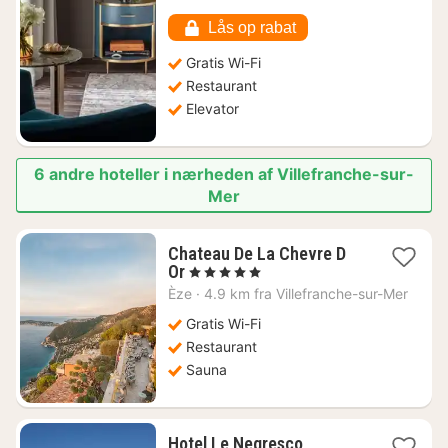
6061
kr.
Lås op rabat
Gratis Wi-Fi
Restaurant
Elevator
6 andre hoteller i nærheden af Villefranche-sur-
Mer
Chateau De La Chevre D
1
Or
, 5 Stjerner
nat
Èze
·
4.9 km fra Villefranche-sur-Mer
fra
5779
Gratis Wi-Fi
kr.
Restaurant
Sauna
1
Hotel Le Negresco