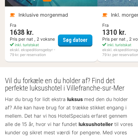
Inklusive morgenmad
Inkl. morg
Fra
Fra
1638 kr.
1310 kr.
Kosta Boda Art Hotel
Pris per nat , 2 voksne
Pris per nat , 2 v
Søg datoer
inkl. turistskat
inkl. turistskat
ekskl. ekspeditionsgebyr -
ekskl. ekspeditionsg
79 kr. per reservation
79 kr. per reservatio
Vil du forkæle en du holder af? Find det
perfekte luksushotel i Villefranche-sur-Mer
Har du brug for lidt ekstra
luksus
med den du holder
af? Alle kan have brug for at trække stikket engang i
mellem. Det har vi hos HotelSpecials erfaret gennem
alle de 15 år, hvor vi har fundet
luksushoteller
til vores
kunder og sikret mest værdi for pengene. Med vores