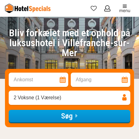
menu
Mine
favoritter
Bliv forkælet med et ophold på
luksushotel i Villefranche-sur-
Mer
Ankomst
Afgang
2 Voksne (1 Værelse)
Søg