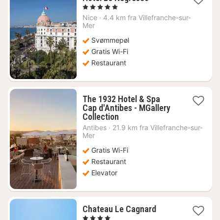
nat
, 5 Stjerner
fra
Nice
·
4.4 km fra Villefranche-sur-
6064
Mer
kr.
Svømmepøl
Gratis Wi-Fi
Restaurant
The 1932 Hotel & Spa
Cap d'Antibes - MGallery
1
Collection
nat
Antibes
·
21.9 km fra Villefranche-sur-
fra
Mer
3015
Gratis Wi-Fi
kr.
Restaurant
Elevator
1
Chateau Le Cagnard
nat
, 4 Stjerner