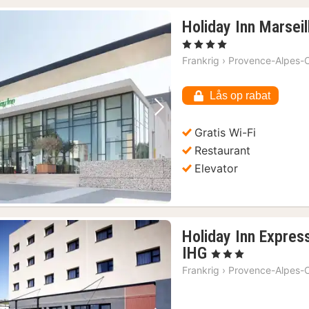
Holiday Inn Marseil
, 4 Stjerner
Frankrig
›
Provence-Alpes-C
Lås op rabat
Forrige billede
Næste billede
Gratis Wi-Fi
Restaurant
Elevator
Holiday Inn Express
1
IHG
, 3 Stjerner
nat
Frankrig
›
Provence-Alpes-C
fra
569