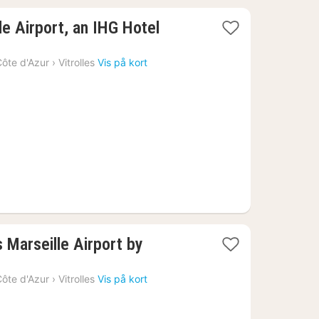
1
le Airport, an IHG Hotel
nat
fra
ôte d'Azur
›
Vitrolles
Vis på kort
569
kr.
 Marseille Airport by
ôte d'Azur
›
Vitrolles
Vis på kort