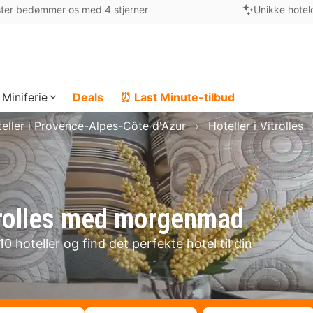
ter bedømmer os med 4 stjerner
Unikke hotel
Miniferie
Deals
⏰ Last Minute-tilbud
eller i Provence-Alpes-Côte d'Azur
Hoteller i Vitrolles
itrolles med morgenmad
0 hoteller og find det perfekte hotel til din