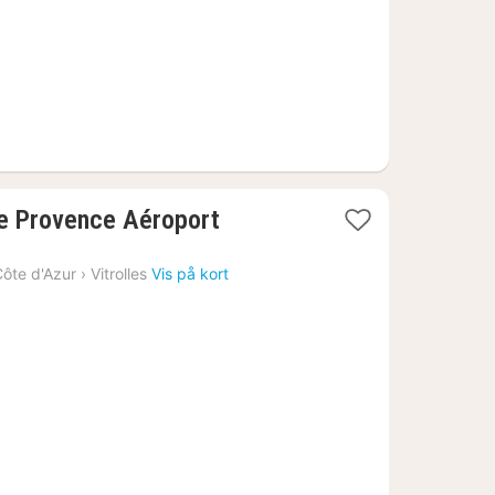
1
lle Provence Aéroport
nat
fra
ôte d'Azur
›
Vitrolles
Vis på kort
645
kr.