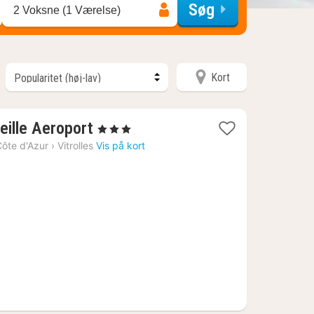
Søg
2 Voksne (1 Værelse)
Kort
1
eille Aeroport
, 3 Stjerner
nat
ôte d'Azur
›
Vitrolles
Vis på kort
fra
949
kr.