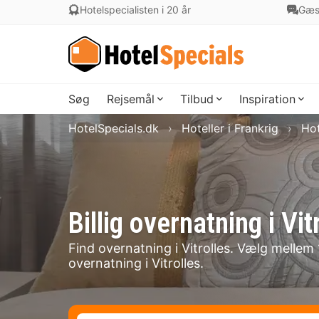
Hotelspecialisten i 20 år
Gæs
Søg
Rejsemål
Tilbud
Inspiration
HotelSpecials.dk
Hoteller i Frankrig
Hot
Billig overnatning i V
Find overnatning i Vitrolles. Vælg mellem 1
overnatning i Vitrolles.