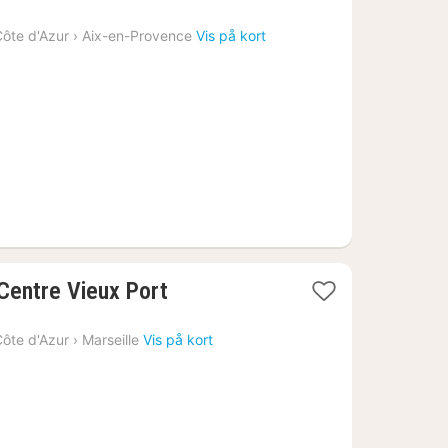
ôte d'Azur
›
Aix-en-Provence
Vis på kort
1
Centre Vieux Port
nat
fra
ôte d'Azur
›
Marseille
Vis på kort
836
kr.