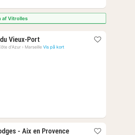
af Vitrolles
1
du Vieux-Port
nat
ôte d'Azur
›
Marseille
Vis på kort
fra
1103
kr.
odges - Aix en Provence