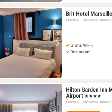
Brit Hotel Marseill
Frankrig
›
Provence-Alpes-C
Gratis Wi-Fi
Forrige billede
Næste billede
Restaurant
Hilton Garden Inn 
1
Airport
, 4 Stjerner
nat
Frankrig
›
Provence-Alpes-C
fra