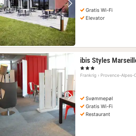
kr.
Forrige billede
Næste billede
Gratis Wi-Fi
Elevator
ibis Styles Marsei
, 3 Stjerner
Frankrig
›
Provence-Alpes-C
Svømmepøl
Forrige billede
Næste billede
Gratis Wi-Fi
Restaurant