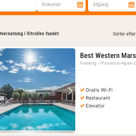
Ankomst
Afgang
Overnatning i Vitrolles fundet
Sorter efter
Best Western Mars
Frankrig
›
Provence-Alpes-C
Gratis Wi-Fi
Forrige billede
Næste billede
Restaurant
Elevator