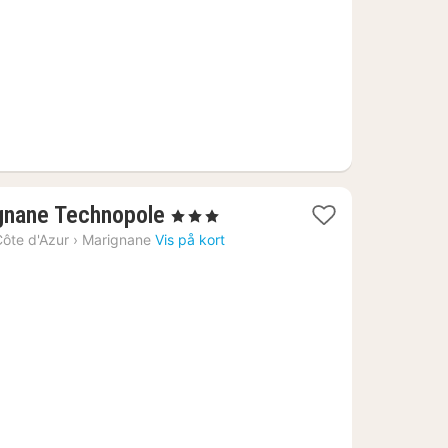
1
ignane Technopole
, 3 Stjerner
nat
ôte d'Azur
›
Marignane
Vis på kort
fra
643
kr.