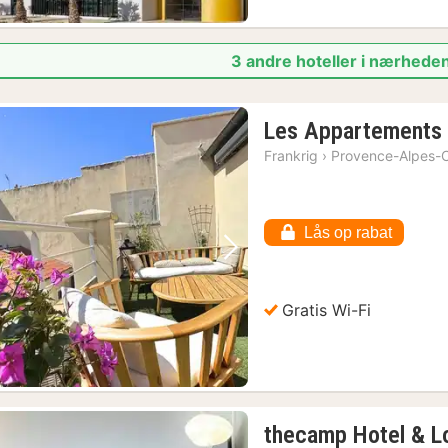
3 andre hoteller i nærheden 
Les Appartements 
Frankrig
›
Provence-Alpes-C
Lås op rabat
Forrige billede
Næste billede
Gratis Wi-Fi
thecamp Hotel & L