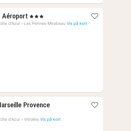
1
e Aéroport
, 3 Stjerner
nat
ôte d'Azur
›
Les Pennes-Mirabeau
Vis på kort
fra
471
kr.
Marseille Provence
ôte d'Azur
›
Vitrolles
Vis på kort