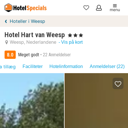
menu
Mine
Hoteller i Weesp
favoritter
Hotel Hart van Weesp
, 3 Stjerner
Weesp
Nederlandene
- Vis på kort
8.0
Meget godt
22 Anmeldelser
a tillæg
Faciliteter
Hotelinformation
Anmeldelser (22)