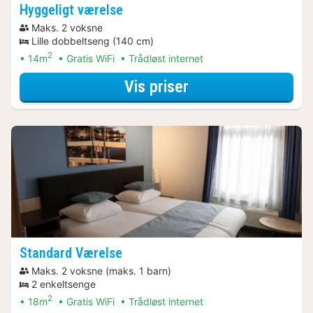
Hyggeligt værelse
Maks. 2 voksne
Lille dobbeltseng (140 cm)
2
14m
Gratis WiFi
Trådløst internet
for Hyggeligt vær
Vis priser
Standard Værelse
Maks. 2 voksne (maks. 1 barn)
2 enkeltsenge
2
18m
Gratis WiFi
Trådløst internet