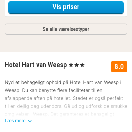
for Standard Være
Vis priser
Se alle værelsestyper
Hotel Hart van Weesp
, 3 Stjerner
8.0
Nyd et behageligt ophold på Hotel Hart van Weesp i
Weesp. Du kan benytte flere faciliteter til en
afslappende aften på hotellet. Stedet er også perfekt
til en dejlig dag udendørs. Gå ud og udforsk de smukke
omgivelser i Weesp. Det garanteres et behageligt
Læs mere
ophold på Hotel Hart van Weesp.