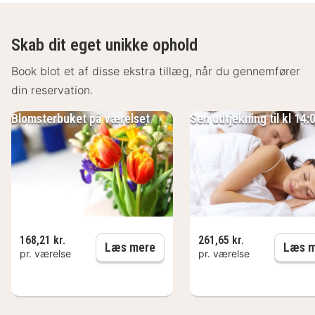
Skab dit eget unikke ophold
Book blot et af disse ekstra tillæg, når du gennemfører
din reservation.
Blomsterbuket på værelset
Sen udtjekning til kl 14:
168,21 kr.
261,65 kr.
Blomsterbuket på værelset
Læs mere
Læs m
pr. værelse
pr. værelse