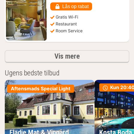
fra
727
Lås op rabat
kr.
Gratis Wi-Fi
Restaurant
Room Service
resultater
Vis mere
Ugens bedste tilbud
Kun
20:40
Aftensmads Special Light
Flädie Mat & Vingård
Kosta Boda 