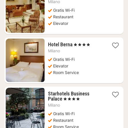
fra
Milano
648
kr.
Gratis Wi-Fi
Restaurant
Elevator
1
Hotel Berna
, 4 Stjerner
nat
Milano
fra
761
Gratis Wi-Fi
kr.
Elevator
Room Service
Starhotels Business
1
Palace
, 4 Stjerner
nat
Milano
fra
563
Gratis Wi-Fi
kr.
Restaurant
Room Service