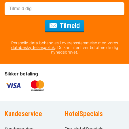
til nyhedsbrevet
Tilmeld
Personlig data behandles i overensstemmelse med vores
databeskyttelsespolitik
. Du kan til enhver tid afmelde dig
nyhedsbrevet.
Sikker betaling
Kundeservice
HotelSpecials
Kundeservice
Om HotelSpecials