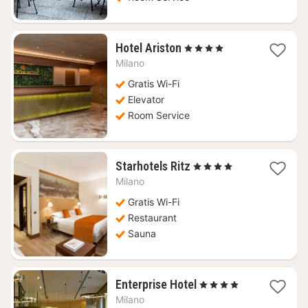
1
Hotel Ariston
, 4 Stjerner
nat
Milano
fra
1085
Gratis Wi-Fi
kr.
Elevator
Room Service
1
Starhotels Ritz
, 4 Stjerner
nat
Milano
fra
667
Gratis Wi-Fi
kr.
Restaurant
Sauna
1
Enterprise Hotel
, 4 Stjerner
nat
Milano