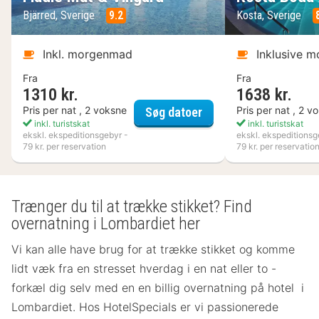
Bjärred, Sverige
9.2
Kosta, Sverige
Inkl. morgenmad
Inklusive 
Fra
Fra
1310 kr.
1638 kr.
Flädie Mat & Vingård
Pris per nat , 2 voksne
Pris per nat , 2 v
Søg datoer
inkl. turistskat
inkl. turistskat
ekskl. ekspeditionsgebyr -
ekskl. ekspeditionsg
79 kr. per reservation
79 kr. per reservatio
Trænger du til at trække stikket? Find
overnatning i Lombardiet her
Vi kan alle have brug for at trække stikket og komme
lidt væk fra en stresset hverdag i en nat eller to -
forkæl dig selv med en en billig overnatning på hotel i
Lombardiet. Hos HotelSpecials er vi passionerede