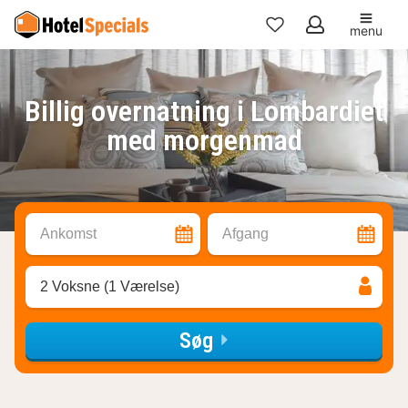
menu
Mine
favoritter
Billig overnatning i Lombardiet
med morgenmad
Ankomst
Afgang
2 Voksne (1 Værelse)
Søg