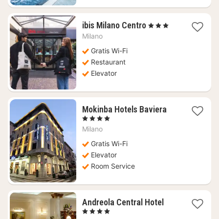
1
ibis Milano Centro
, 3 Stjerner
nat
Milano
fra
599
Gratis Wi-Fi
kr.
Restaurant
Elevator
1
Mokinba Hotels Baviera
nat
, 4 Stjerner
fra
Milano
615
kr.
Gratis Wi-Fi
Elevator
Room Service
1
Andreola Central Hotel
nat
, 4 Stjerner