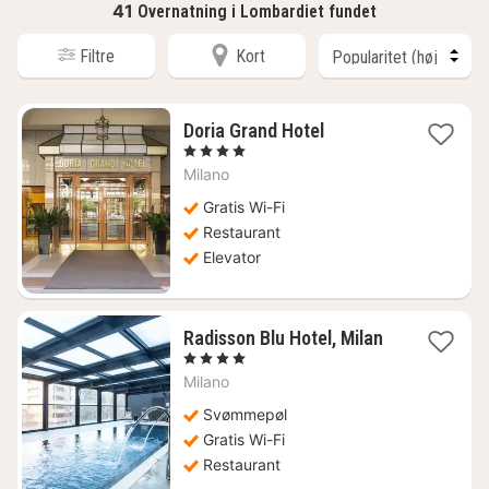
41
Overnatning i Lombardiet fundet
Filtre
Kort
1
Doria Grand Hotel
nat
, 4 Stjerner
fra
Milano
634
kr.
Gratis Wi-Fi
Restaurant
Elevator
1
Radisson Blu Hotel, Milan
nat
, 4 Stjerner
fra
Milano
765
kr.
Svømmepøl
Gratis Wi-Fi
Restaurant