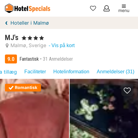
menu
Mine
Hoteller i Malmø
favoritter
MJ's
, 4 Stjerner
Malmø
Sverige
- Vis på kort
9.0
Fantastisk
31 Anmeldelser
a tillæg
Faciliteter
Hotelinformation
Anmeldelser (31)
Romantisk