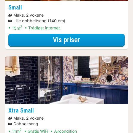
Small
Maks. 2 voksne
Lille dobbeltseng (140 cm)
2
15m
Trådløst internet
for Summer Sale
Vis priser
Xtra Small
Maks. 2 voksne
Dobbeltseng
2
11m
Gratis WiFi
Aircondition