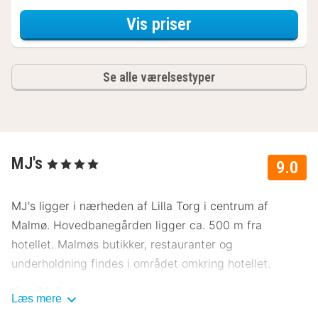
for Xtra Small - e
Vis priser
Se alle værelsestyper
MJ's
, 4 Stjerner
9.0
MJ's ligger i nærheden af Lilla Torg i centrum af
Malmø. Hovedbanegården ligger ca. 500 m fra
hotellet. Malmøs butikker, restauranter og
underholdning findes i området omkring hotellet.
Om MJ's
Læs mere