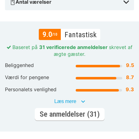
Antal værelser
9.0
Fantastisk
/10
Baseret på
31 verificerede anmeldelser
skrevet af
ægte gæster.
Beliggenhed
9.5
Værdi for pengene
8.7
Personalets venlighed
9.3
Læs mere
Se anmeldelser (31)