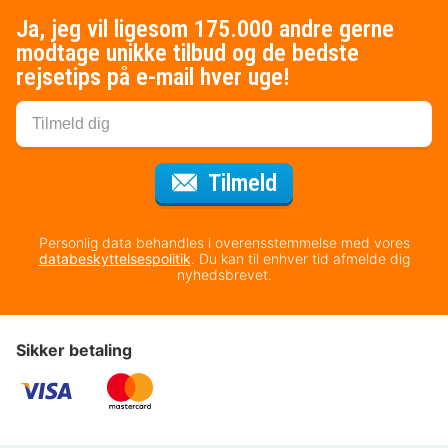
Ja, jeg vil ligesom 175.000 andre gerne
modtage unikke tilbud og de bedste
rejsetips på e-mail hver uge!
til nyhedsbrevet
Tilmeld
Personlig data behandles i overensstemmelse med vores
databeskyttelsespolitik
. Du kan til enhver tid afmelde dig
nyhedsbrevet.
Sikker betaling