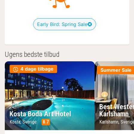
Early Bird: Spring Sale
Ugens bedste tilbud
4 dage tilbage
Summer Sale
Best Wester
Kosta Boda Art Hotel
Karlshamn
Kosta, Sverige
8.7
Karlshamn, Sveri