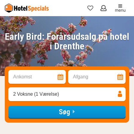
menu
Mine
favoritter
Early Bird: Forårsudsalg på hotel
i Drenthe
Ankomst
Afgang
2 Voksne (1 Værelse)
Søg