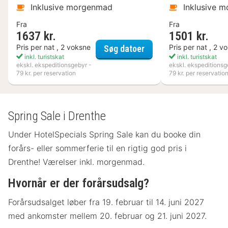
Inklusive morgenmad
Inklusive 
Fra
Fra
1637 kr.
1501 kr.
Kosta Boda Art Hotel
Pris per nat , 2 voksne
Pris per nat , 2 v
Søg datoer
inkl. turistskat
inkl. turistskat
ekskl. ekspeditionsgebyr -
ekskl. ekspeditionsg
79 kr. per reservation
79 kr. per reservatio
Spring Sale i Drenthe
Under HotelSpecials Spring Sale kan du booke din
forårs- eller sommerferie til en rigtig god pris i
Drenthe! Værelser inkl. morgenmad.
Hvornår er der forårsudsalg?
Forårsudsalget løber fra 19. februar til 14. juni 2027
med ankomster mellem 20. februar og 21. juni 2027.