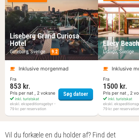
Liseberg Grand Curiosa
Hotel
Ellery Beac
Göteborg, Sverige
9.2
Lidingö, Sverige
Inklusive morgenmad
Inklusive 
Fra
Fra
853 kr.
1500 kr.
Liseberg Grand Curios
Pris per nat , 2 voksne
Pris per nat , 2 v
Søg datoer
inkl. turistskat
inkl. turistskat
ekskl. ekspeditionsgebyr -
ekskl. ekspeditionsg
79 kr. per reservation
79 kr. per reservatio
Vil du forkæle en du holder af? Find det