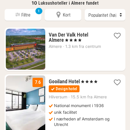
10
Luksushoteller i Almere fundet
1
Filtre
Kort
Van Der Valk Hotel
1
Almere
, 4 Stjerner
nat
Almere
·
1.3 km fra centrum
fra
839
kr.
1
Gooiland Hotel
, 4 Stjerner
7.6
nat
Design hotel
fra
972
Hilversum
·
15.5 km fra Almere
kr.
National monument i 1936
unik facilitet
I nærheden af Amsterdam og
Utrecht