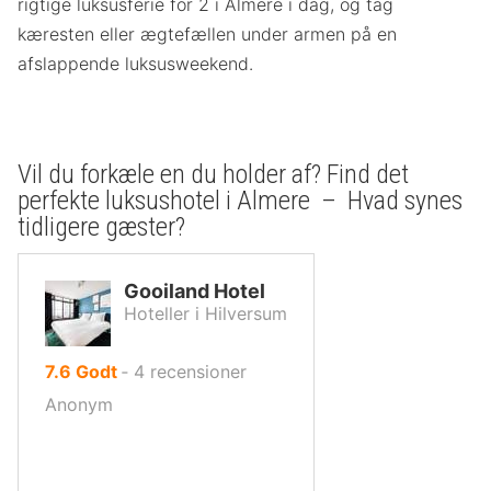
rigtige luksusferie for 2 i Almere i dag, og tag
kæresten eller ægtefællen under armen på en
afslappende luksusweekend.
Vil du forkæle en du holder af? Find det
perfekte luksushotel i Almere – Hvad synes
tidligere gæster?
Gooiland Hotel
Hoteller i Hilversum
ud
7.6
Godt
‐
4
recensioner
af
Anonym
10,