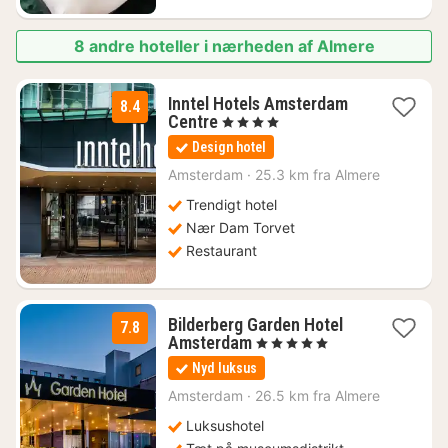
8 andre hoteller i nærheden af Almere
Inntel Hotels Amsterdam
8.4
1
Centre
, 4 Stjerner
nat
Design hotel
fra
1413
Amsterdam
·
25.3 km fra Almere
kr.
Trendigt hotel
Nær Dam Torvet
Restaurant
Bilderberg Garden Hotel
7.8
1
Amsterdam
, 5 Stjerner
nat
Nyd luksus
fra
968
Amsterdam
·
26.5 km fra Almere
kr.
Luksushotel