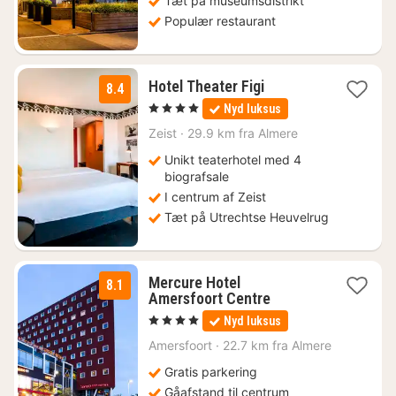
Tæt på museumsdistrikt
Populær restaurant
1
Hotel Theater Figi
8.4
nat
, 4 Stjerner
Nyd luksus
fra
724
Zeist
·
29.9 km fra Almere
kr.
Unikt teaterhotel med 4
biografsale
I centrum af Zeist
Tæt på Utrechtse Heuvelrug
Mercure Hotel
8.1
1
Amersfoort Centre
nat
, 4 Stjerner
Nyd luksus
fra
1047
Amersfoort
·
22.7 km fra Almere
kr.
Gratis parkering
Gåafstand til centrum