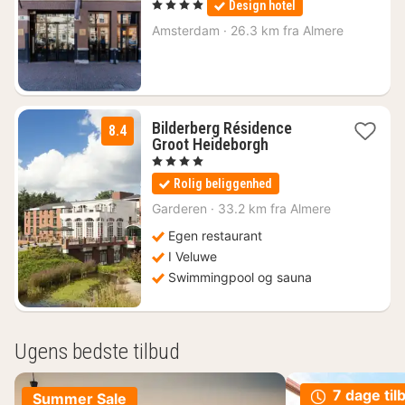
, 4 Stjerner
Design hotel
fra
924
Amsterdam
·
26.3 km fra Almere
kr.
Bilderberg Résidence
8.4
1
Groot Heideborgh
nat
, 4 Stjerner
fra
Rolig beliggenhed
599
kr.
Garderen
·
33.2 km fra Almere
Egen restaurant
I Veluwe
Swimmingpool og sauna
Ugens bedste tilbud
7 dage til
Summer Sale