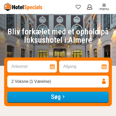
menu
Mine
favoritter
Bliv forkælet med et ophold på
luksushotel i Almere
Ankomst
Afgang
2 Voksne (1 Værelse)
Søg