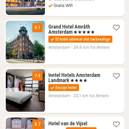
Gratis Wifi
Grand Hotel Amrâth
8.1
1
Amsterdam
, 5 Stjerner
nat
Et hotel udenom det sædvanlige
fra
1618
Amsterdam
·
24.6 km fra Almere
kr.
Inntel Hotels Amsterdam
7.9
1
Landmark
, 4 Stjerner
nat
Design hotel
fra
1060
Amsterdam
·
23.1 km fra Almere
kr.
1
Hotel van de Vijsel
8.7
nat