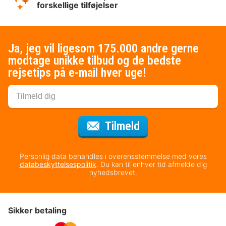
forskellige tilføjelser
Ja, jeg vil ligesom 175.000 andre gerne
modtage unikke tilbud og de bedste
rejsetips på e-mail hver uge!
til nyhedsbrevet
Tilmeld
Personlig data behandles i overensstemmelse med vores
databeskyttelsespolitik
. Du kan til enhver tid afmelde dig
nyhedsbrevet.
Sikker betaling