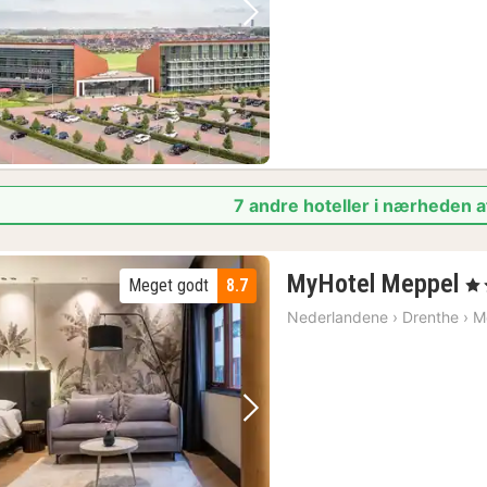
Forrige billede
Næste billede
7 andre hoteller i nærheden 
1
MyHotel Meppel
Meget godt
8.7
, 4 
na
Nederlandene
›
Drenthe
›
M
fr
9
kr
Forrige billede
Næste billede