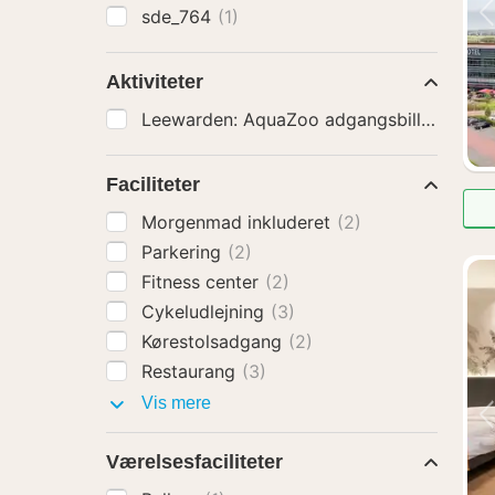
sde_764
(1)
Aktiviteter
Leewarden: AquaZoo adgangsbillet
(3)
Faciliteter
Morgenmad inkluderet
(2)
Parkering
(2)
Fitness center
(2)
Cykeludlejning
(3)
Kørestolsadgang
(2)
Restaurang
(3)
Faciliteter
Vis mere
Værelsesfaciliteter