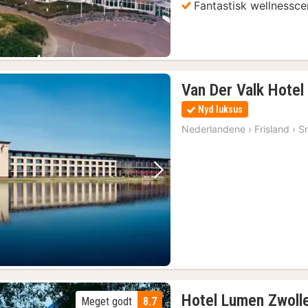
Fantastisk wellnessc
Van Der Valk Hotel
Nyd luksus
Nederlandene
›
Frisland
›
S
Forrige billede
Næste billede
Hotel Lumen Zwoll
Meget godt
8.7