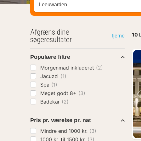
Søg efter destination ...
Afgræns dine
10
fjerne
søgeresultater
Populære filtre
Morgenmad inkluderet
(2)
Jacuzzi
(1)
Spa
(1)
Meget godt 8+
(3)
Badekar
(2)
Pris pr. værelse pr. nat
Mindre end 1000 kr.
(3)
1000 kr. til 1500 kr.
(3)