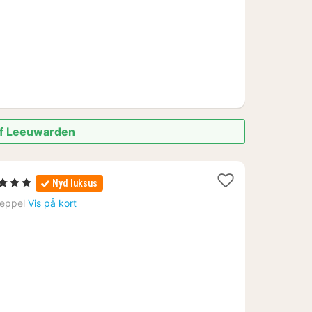
af Leeuwarden
Stjerner
Nyd luksus
t
eppel
Vis på kort
a
27
.