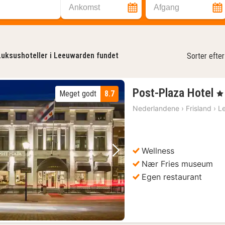
Ankomst
Afgang
Luksushoteller i Leeuwarden fundet
Sorter efter
1
Post-Plaza Hotel
Meget godt
8.7
, 4
n
Nederlandene
›
Frisland
›
L
f
9
kr
Wellness
Forrige billede
Næste billede
Nær Fries museum
Egen restaurant