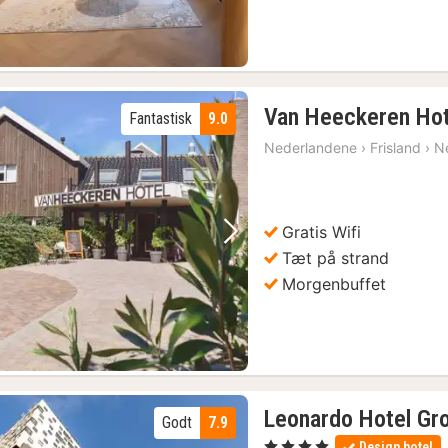
Van Heeckeren Hot
Fantastisk
9.0
Nederlandene
›
Frisland
›
N
Gratis Wifi
Forrige billede
Næste billede
Tæt på strand
Morgenbuffet
Leonardo Hotel Gr
Godt
7.9
, 4 Stjerner
Design hotel