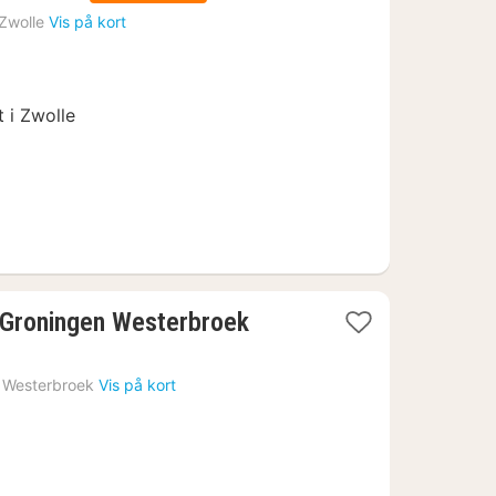
nat
Zwolle
Vis på kort
fra
1077
kr.
t i Zwolle
1
l Groningen Westerbroek
nat
fra
Westerbroek
Vis på kort
556
kr.