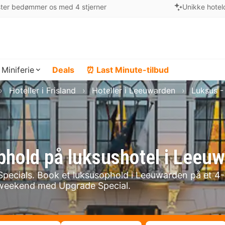
ter bedømmer os med 4 stjerner
Unikke hotel
Miniferie
Deals
⏰ Last Minute-tilbud
Hoteller i Frisland
Hoteller i Leeuwarden
Luksus 
ophold på luksushotel i Leeu
pecials. Book et luksusophold i Leeuwarden på et 4-
susweekend med Upgrade Special.