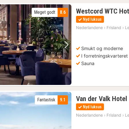
Westcord WTC Hot
Meget godt
8.6
Nyd luksus
Nederlandene
›
Frisland
›
L
Smukt og moderne
Forrige billede
Næste billede
I forretningskvarteret
Sauna
Van der Valk Hote
Fantastisk
9.1
(1)
Nyd luksus
Nederlandene
›
Frisland
›
L