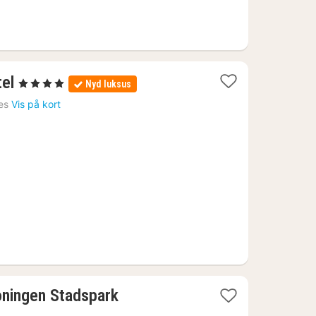
1
el
, 4 Stjerner
Nyd luksus
nat
es
Vis på kort
fra
561
kr.
1
oningen Stadspark
nat