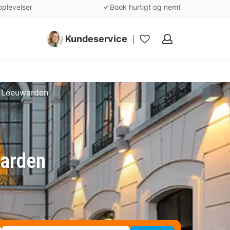
oplevelser
Book hurtigt og nemt
Kundeservice
Mine
favoritter
- Leeuwarden
warden