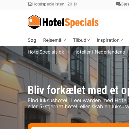
Hotelspecialisten i 20 år
Gæs
Søg
Rejsemål
Tilbud
Inspiration
HotelSpecials.dk
Hoteller i Nederlandene
Bliv forkælet med et 
Find luksushotel i Leeuwarden med HotelS
eller 5-stjernet hotel, eller skab en luk