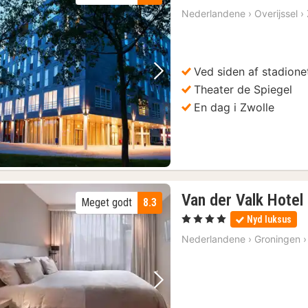
Nederlandene
›
Overijssel
›
Ved siden af stadione
Forrige billede
Næste billede
Theater de Spiegel
En dag i Zwolle
Van der Valk Hote
Meget godt
8.3
, 4 Stjerner
Nyd luksus
Nederlandene
›
Groningen
›
Forrige billede
Næste billede