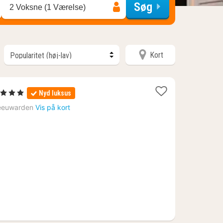
Søg
2 Voksne (1 Værelse)
Kort
 Stjerner
Nyd luksus
at
eeuwarden
Vis på kort
ra
16
.