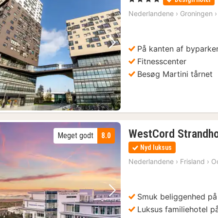
Nederlandene
›
Groningen
›
På kanten af byparke
Forrige billede
Næste billede
Fitnesscenter
Besøg Martini tårnet
WestCord Strandho
Meget godt
8.0
Nyd luksus
Nederlandene
›
Frisland
›
Oo
Smuk beliggenhed på
Forrige billede
Næste billede
Luksus familiehotel p