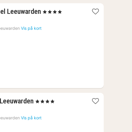
1
el Leeuwarden
, 4 Stjerner
nat
fra
eeuwarden
Vis på kort
746
kr.
1
l Leeuwarden
, 4 Stjerner
nat
fra
eeuwarden
Vis på kort
837
kr.