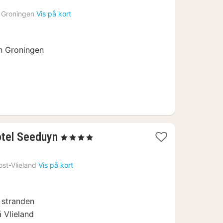
fra
Groningen
Vis på kort
673
kr.
n Groningen
1
tel Seeduyn
, 4 Stjerner
nat
fra
st-Vlieland
Vis på kort
1036
kr.
 stranden
å Vlieland