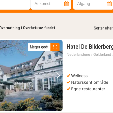
Ankomst
Afgang
Overnatning i Overbetuwe fundet
Sorter efter
Hotel De Bilderber
Meget godt
8.0
Nederlandene
›
Gelderland
Wellness
Forrige billede
Næste billede
Naturskønt område
Egne restauranter