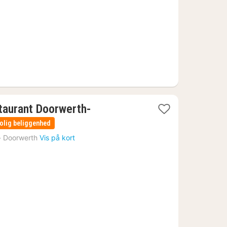
kr.
taurant Doorwerth-
olig beliggenhed
›
Doorwerth
Vis på kort