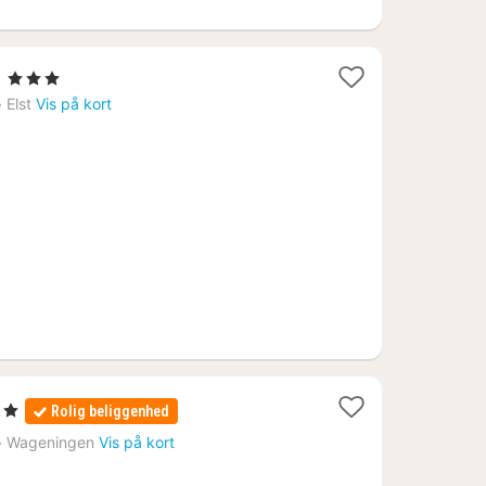
1
t
, 3 Stjerner
nat
›
Elst
Vis på kort
fra
598
kr.
ner
Rolig beliggenhed
›
Wageningen
Vis på kort