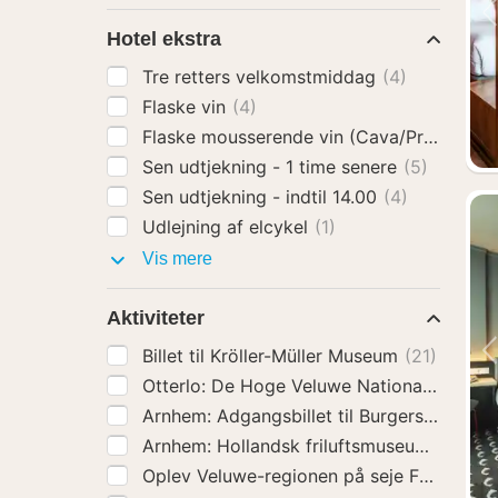
Hotel ekstra
Tre retters velkomstmiddag
(4)
Flaske vin
(4)
Flaske mousserende vin (Cava/Prosecco)
Sen udtjekning - 1 time senere
(5)
Sen udtjekning - indtil 14.00
(4)
Udlejning af elcykel
(1)
Hotel
Vis mere
ekstra
Aktiviteter
Billet til Kröller-Müller Museum
(21)
Otterlo: De 
Arnhem: Adgangsbillet til Burgers' Zoo
(2
Arnhem: Hollandsk friluftsmuse