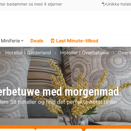
ter bedømmer os med 4 stjerner
Unikke hotel
Miniferie
Deals
⏰ Last Minute-tilbud
Hoteller i Gelderland
Hoteller i Overbetuwe
Overn
 Overbetuwe med morgenmad
m 38 hoteller og find det perfekte hotel til din