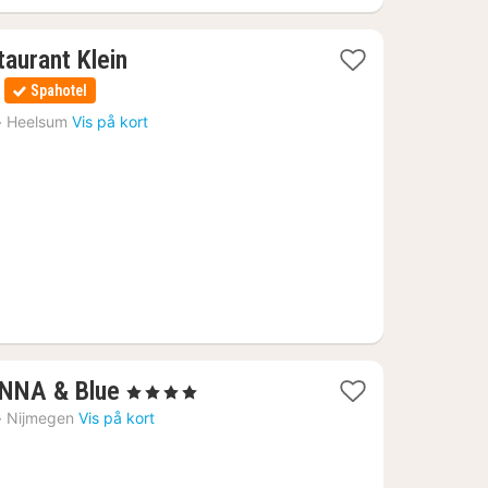
taurant Klein
Spahotel
›
Heelsum
Vis på kort
1
ANNA & Blue
, 4 Stjerner
nat
›
Nijmegen
Vis på kort
fra
890