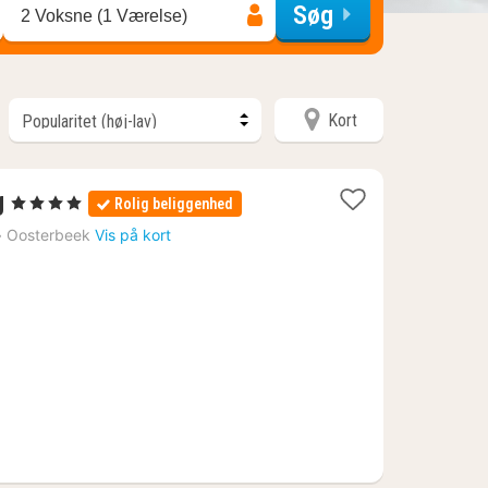
Søg
2 Voksne (1 Værelse)
Kort
1
g
, 4 Stjerner
Rolig beliggenhed
nat
›
Oosterbeek
Vis på kort
fra
714
kr.