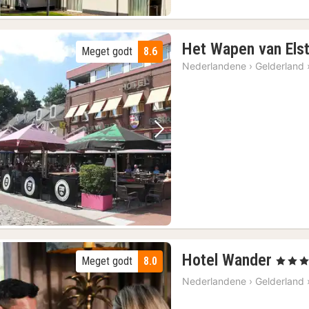
Het Wapen van Els
Meget godt
8.6
Nederlandene
›
Gelderland
Forrige billede
Næste billede
1
Hotel Wander
Meget godt
8.0
, 4 Stjer
nat
Nederlandene
›
Gelderland
fra
741