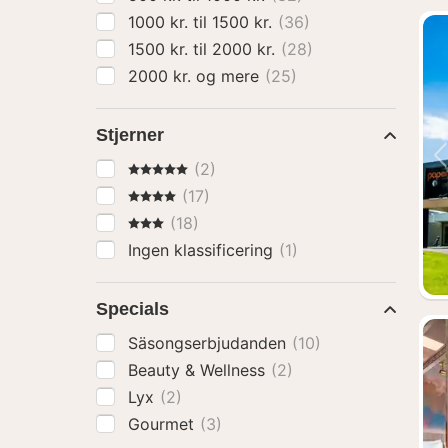
1000 kr. til 1500 kr.
(36)
1500 kr. til 2000 kr.
(28)
2000 kr. og mere
(25)
Stjerner
5 Stjerner
(2)
4 Stjerner
(17)
3 Stjerner
(18)
Ingen klassificering
(1)
Specials
Säsongserbjudanden
(10)
Beauty & Wellness
(2)
Lyx
(2)
Gourmet
(3)