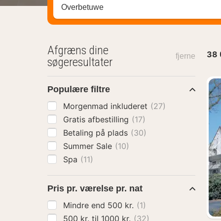
Søg efter destination ...
Afgræns dine
38
fjerne
søgeresultater
Populære filtre
Morgenmad inkluderet
(27)
Gratis afbestilling
(17)
Betaling på plads
(30)
Summer Sale
(10)
Spa
(11)
Pris pr. værelse pr. nat
Mindre end 500 kr.
(1)
500 kr. til 1000 kr.
(32)