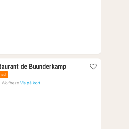
staurant de Buunderkamp
nhed
›
Wolfheze
Vis på kort