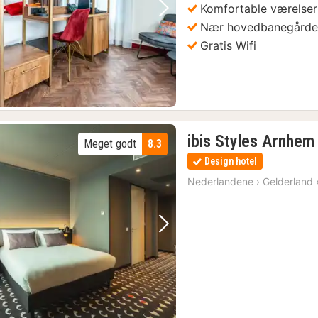
Komfortable værelser
Forrige billede
Næste billede
Nær hovedbanegård
Gratis Wifi
(3)
ibis Styles Arnhem
Meget godt
8.3
Design hotel
Nederlandene
›
Gelderland
Forrige billede
Næste billede
Hoge Veluwe National Park entrébillet
(27)
3)
um Entrébillet
(9)
Oplev Veluwe-regionen på seje FATbikes med FATtour fra Ede
(6)