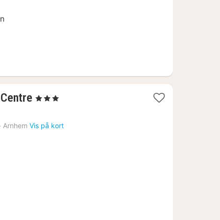
en
1
 Centre
, 3 Stjerner
nat
fra
›
Arnhem
Vis på kort
965
kr.