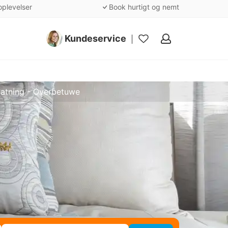
oplevelser
Book hurtigt og nemt
Kundeservice
Mine
favoritter
atning - Overbetuwe