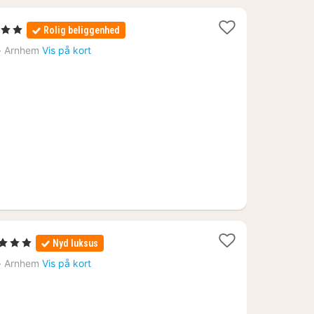
jerner
Rolig beliggenhed
›
Arnhem
Vis på kort
5
erner
Nyd luksus
›
Arnhem
Vis på kort
0