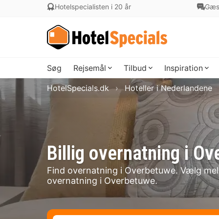
Hotelspecialisten i 20 år
Gæs
Søg
Rejsemål
Tilbud
Inspiration
HotelSpecials.dk
Hoteller i Nederlandene
Billig overnatning i
Find overnatning i Overbetuwe. Vælg melle
overnatning i Overbetuwe.