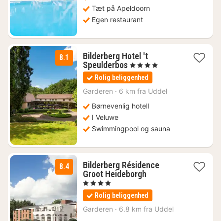
Tæt på Apeldoorn
Egen restaurant
Bilderberg Hotel 't
8.1
1
Speulderbos
, 4 Stjerner
nat
Rolig beliggenhed
fra
667
Garderen
·
6 km fra Uddel
kr.
Børnevenlig hotell
I Veluwe
Swimmingpool og sauna
Bilderberg Résidence
8.4
1
Groot Heideborgh
nat
, 4 Stjerner
fra
Rolig beliggenhed
599
kr.
Garderen
·
6.8 km fra Uddel