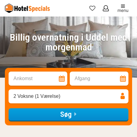
menu
Mine
favoritter
Billig overnatning i Uddel med
morgenmad
Ankomst
Afgang
2 Voksne (1 Værelse)
Søg