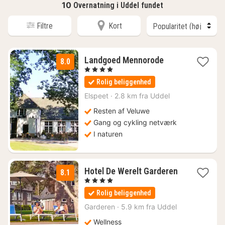
10
Overnatning i Uddel fundet
Filtre
Kort
1
Landgoed Mennorode
8.0
nat
, 4 Stjerner
fra
Rolig beliggenhed
591
kr.
Elspeet
·
2.8 km fra Uddel
Resten af Veluwe
Gang og cykling netværk
I naturen
Hotel De Werelt Garderen
8.1
1
, 4 Stjerner
nat
Rolig beliggenhed
fra
1040
Garderen
·
5.9 km fra Uddel
kr.
Wellness