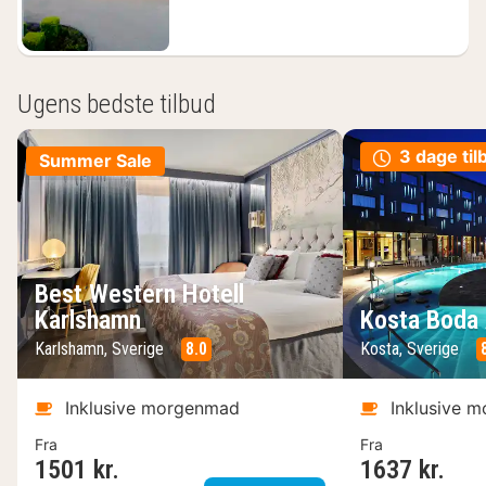
Ugens bedste tilbud
3 dage til
Summer Sale
Best Western Hotell
Karlshamn
Kosta Boda 
Karlshamn, Sverige
8.0
Kosta, Sverige
Inklusive morgenmad
Inklusive 
Fra
Fra
1501 kr.
1637 kr.