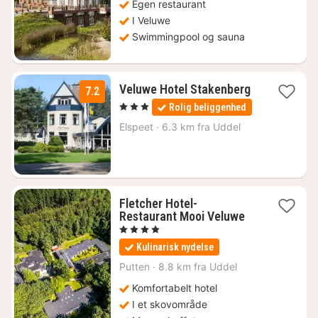
Egen restaurant
I Veluwe
Swimmingpool og sauna
Veluwe Hotel Stakenberg
7.2
1
, 3 Stjerner
Rolig beliggenhed
nat
fra
Elspeet
·
6.3 km fra Uddel
860
kr.
Fletcher Hotel-
1
Restaurant Mooi Veluwe
nat
, 4 Stjerner
fra
Kulinarisk nydelse
479
kr.
Putten
·
8.8 km fra Uddel
Komfortabelt hotel
I et skovområde