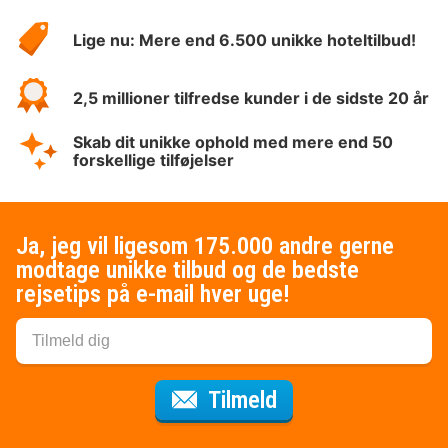
HotelSpecials
Lige nu: Mere end 6.500 unikke hoteltilbud!
2,5 millioner tilfredse kunder i de sidste 20 år
Skab dit unikke ophold med mere end 50
forskellige tilføjelser
Ja, jeg vil ligesom 175.000 andre gerne
modtage unikke tilbud og de bedste
rejsetips på e-mail hver uge!
til nyhedsbrevet
Tilmeld