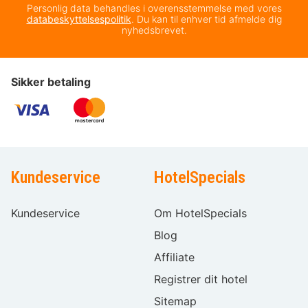
Personlig data behandles i overensstemmelse med vores
databeskyttelsespolitik
. Du kan til enhver tid afmelde dig
nyhedsbrevet.
Sikker betaling
Kundeservice
HotelSpecials
Kundeservice
Om HotelSpecials
Blog
Affiliate
Registrer dit hotel
Sitemap