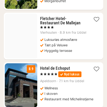
Morgenbuffet
Fletcher Hotel-
1
Restaurant De Mallejan
nat
, 4 Stjerner
fra
Vierhouten
·
8.9 km fra Uddel
703
kr.
Luksuriøs atmosfære
Tæt på Veluwe
Hyggelig terrasse
1
Hotel de Echoput
8.9
nat
, 5 Stjerner
Nyd luksus
fra
1711
Apeldoorn
·
7.1 km fra Uddel
kr.
Wellness
I skoven
Restaurant med Michelinstjerne