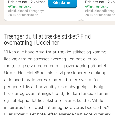
Best Western Hotell K
Pris per nat , 2 voksne
Pris per nat , 2 v
Søg datoer
inkl. turistskat
inkl. turistskat
ekskl. ekspeditionsgebyr -
ekskl. ekspeditionsg
79 kr. per reservation
79 kr. per reservatio
Trænger du til at trække stikket? Find
overnatning i Uddel her
Vi kan alle have brug for at trække stikket og komme
lidt væk fra en stresset hverdag i en nat eller to -
forkæl dig selv med en en billig overnatning på hotel i
Uddel. Hos HotelSpecials er vi passionerede omkring
at kunne tilbyde vores kunder lidt mere værdi for
pengene. I 15 år har vi tilbydes omhyggeligt udvalgt
hoteller og overnatnings tilbud, der kan forsøde ferien
og hotelopholdet lidt ekstra for vores kunder. Vil du
inspireres til en destination og høre vores bedste tips?
Eller søger du et hotel efter allerede fastlagte kriterier?