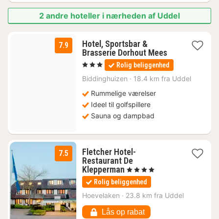
2 andre hoteller i nærheden af Uddel
Hotel, Sportsbar &
7.9
1
Brasserie Dorhout Mees
nat
, 3 Stjerner
Rolig beliggenhed
fra
599
Biddinghuizen
·
18.4 km fra Uddel
kr.
Rummelige værelser
Ideel til golfspillere
Sauna og dampbad
Fletcher Hotel-
7.5
Restaurant De
1
Klepperman
, 4 Stjerner
nat
Rolig beliggenhed
fra
591
Hoevelaken
·
23.8 km fra Uddel
kr.
Lås op rabat