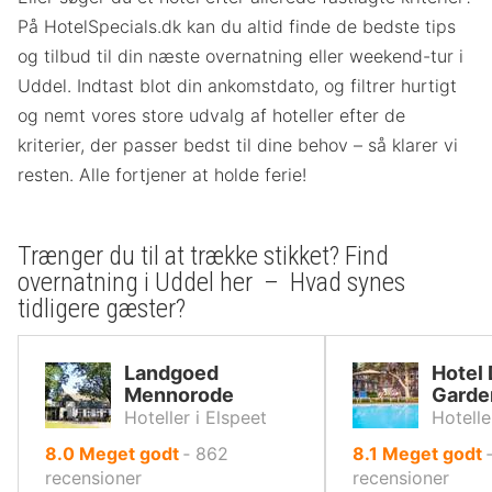
På HotelSpecials.dk kan du altid finde de bedste tips
og tilbud til din næste overnatning eller weekend-tur i
Uddel. Indtast blot din ankomstdato, og filtrer hurtigt
og nemt vores store udvalg af hoteller efter de
kriterier, der passer bedst til dine behov – så klarer vi
resten. Alle fortjener at holde ferie!
Trænger du til at trække stikket? Find
overnatning i Uddel her – Hvad synes
tidligere gæster?
Landgoed
Hotel
Mennorode
Garde
Hoteller i Elspeet
Hotelle
ud
ud
8.0
Meget godt
‐
862
8.1
Meget godt
af
af
recensioner
recensioner