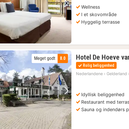
kr.
Wellness
Forrige billede
Næste billede
I et skovområde
Hyggelig terrasse
(1)
Hotel De Hoeve va
Meget godt
8.0
Rolig beliggenhed
Nederlandene
›
Gelderland
Het Loo Palace
(1)
Idyllisk beliggenhed
Forrige billede
Næste billede
Hoge Veluwe National Park entrébillet
(2)
Restaurant med terra
Sauna og indendørs p
3)