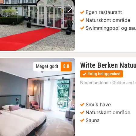
Egen restaurant
Forrige billede
Næste billede
Naturskønt område
Swimmingpool og sa
Witte Berken Natuu
Meget godt
8.8
Rolig beliggenhed
Nederlandene
›
Gelderland
Smuk have
Forrige billede
Næste billede
Naturskønt område
Sauna