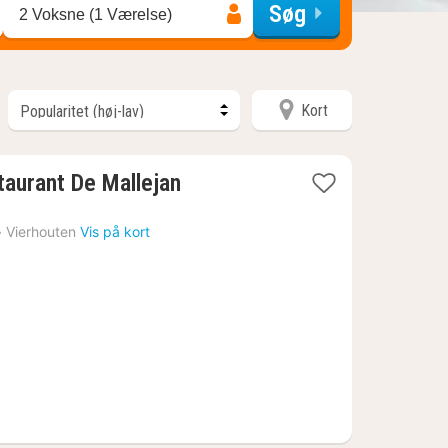
Søg
2 Voksne (1 Værelse)
Kort
1
taurant De Mallejan
nat
fra
›
Vierhouten
Vis på kort
703
kr.