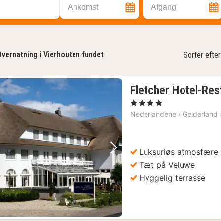
Ankomst
Afgang
Overnatning i Vierhouten fundet
Sorter efter
Fletcher Hotel-Res
, 4 Stjerner
Nederlandene
›
Gelderland
Luksuriøs atmosfære
Forrige billede
Næste billede
Tæt på Veluwe
Hyggelig terrasse