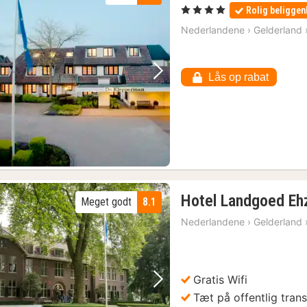
, 4 Stjerner
Rolig beligge
Nederlandene
›
Gelderland
Lås op rabat
Forrige billede
Næste billede
Hotel Landgoed Eh
Meget godt
8.1
Nederlandene
›
Gelderland
Gratis Wifi
Forrige billede
Næste billede
Tæt på offentlig tran