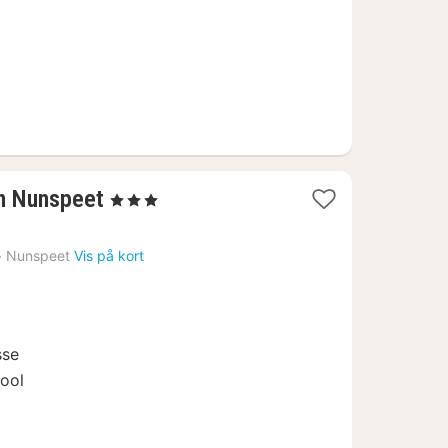
1
n Nunspeet
, 3 Stjerner
nat
fra
›
Nunspeet
Vis på kort
561
kr.
sse
ool