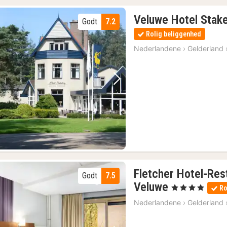
Veluwe Hotel Stak
Godt
7.2
Rolig beliggenhed
Nederlandene
›
Gelderland
Forrige billede
Næste billede
Fletcher Hotel-Res
Godt
7.5
1
Veluwe
, 4 Stjerner
Ro
nat
Nederlandene
›
Gelderland
fra
591