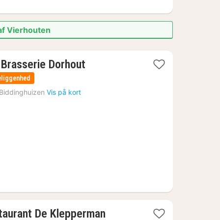
af Vierhouten
 Brasserie Dorhout
eliggenhed
Biddinghuizen
Vis på kort
1
staurant De Klepperman