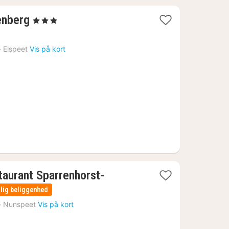
1
enberg
, 3 Stjerner
nat
fra
›
Elspeet
Vis på kort
860
kr.
taurant Sparrenhorst-
lig beliggenhed
›
Nunspeet
Vis på kort