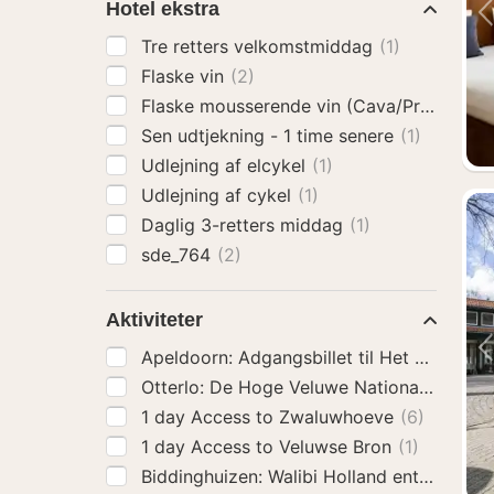
Hotel ekstra
Tre retters velkomstmiddag
(1)
Flaske vin
(2)
Flaske mousserende vin (Cava/Prosecco)
Sen udtjekning - 1 time senere
(1)
Udlejning af elcykel
(1)
Udlejning af cykel
(1)
Daglig 3-retters middag
(1)
sde_764
(2)
Aktiviteter
Apeldoorn: Adgangsbillet til 
Otterlo: De 
1 day Access to Zwaluwhoeve
(6)
1 day Access to Veluwse Bron
(1)
Biddinghuizen: Walibi Holland entrébillet
(