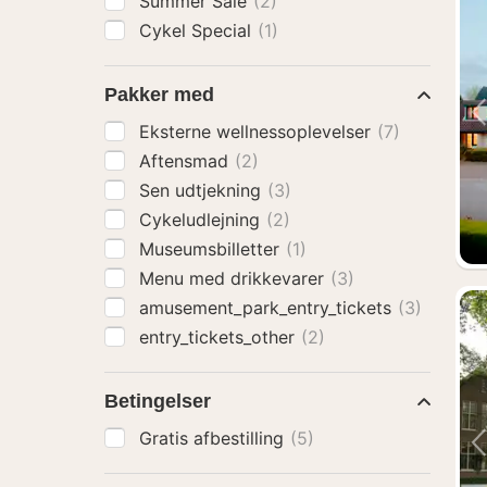
Summer Sale
(2)
Cykel Special
(1)
Pakker med
Eksterne wellnessoplevelser
(7)
Aftensmad
(2)
Sen udtjekning
(3)
Cykeludlejning
(2)
Museumsbilletter
(1)
Menu med drikkevarer
(3)
amusement_park_entry_tickets
(3)
entry_tickets_other
(2)
Betingelser
Gratis afbestilling
(5)