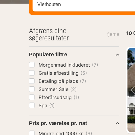
Søg efter destination ...
Afgræns dine
10
fjerne
søgeresultater
Populære filtre
Morgenmad inkluderet
(7)
Gratis afbestilling
(5)
Betaling på plads
(7)
Summer Sale
(2)
Efterårsudsalg
(1)
Spa
(1)
Pris pr. værelse pr. nat
Mindre end 1000 kr.
(6)