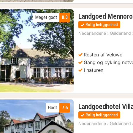
Landgoed Mennor
Meget godt
8.0
Rolig beliggenhed
Nederlandene
›
Gelderland
Resten af Veluwe
Forrige billede
Næste billede
Gang og cykling net
I naturen
Landgoedhotel Vill
Godt
7.6
Rolig beliggenhed
Nederlandene
›
Gelderland