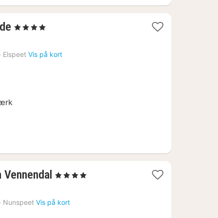
1
ode
, 4 Stjerner
nat
fra
›
Elspeet
Vis på kort
591
kr.
værk
1
a Vennendal
, 4 Stjerner
nat
fra
›
Nunspeet
Vis på kort
860