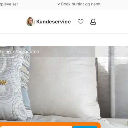
oplevelser
Book hurtigt og nemt
Kundeservice
Mine
favoritter
tning - Vierhouten