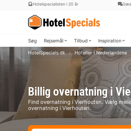
Hotelspecialisten i 20 år
Gæs
Søg
Rejsemål
Tilbud
Inspiration
HotelSpecials.dk
Hoteller i Nederlandene
Billig overnatning i 
Find overnatning i Vierhouten. Vælg mellem
overnatning i Vierhouten.