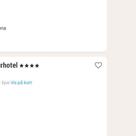
kr.
una
1
rhotel
, 4 Stjerner
nat
fra
›
Epe
Vis på kort
1384
kr.