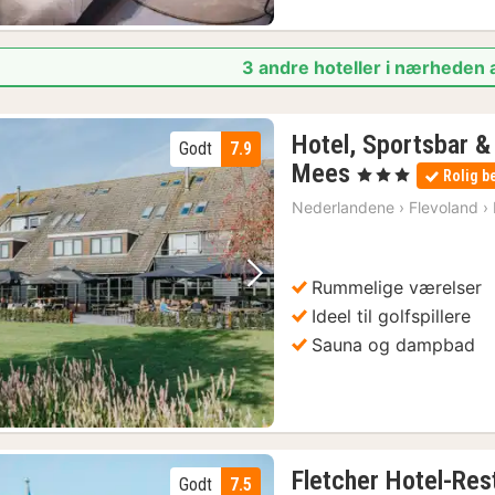
3 andre hoteller i nærheden 
Hotel, Sportsbar &
Godt
7.9
1
Mees
, 3 Stjerner
Rolig b
nat
Nederlandene
›
Flevoland
›
fra
599
kr.
Rummelige værelser
Forrige billede
Næste billede
Ideel til golfspillere
Sauna og dampbad
Fletcher Hotel-Re
Godt
7.5