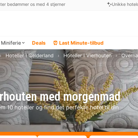
ter bedømmer os med 4 stjerner
Unikke hotel
Miniferie
Deals
⏰ Last Minute-tilbud
Hoteller i Gelderland
Hoteller i Vierhouten
Overna
Vierhouten med morgenmad
 10 hoteller og find det perfekte hotel til din