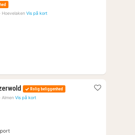
nat
nhed
fra
›
Hoevelaken
Vis på kort
591
kr.
1
zerwold
Rolig beliggenhed
nat
›
Almen
Vis på kort
fra
1122
kr.
sport