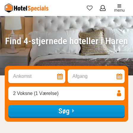
menu
Mine
favoritter
Find 4-stjernede hoteller i Haren
Ankomst
Afgang
2 Voksne (1 Værelse)
Søg