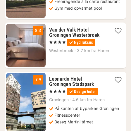
Fremragende à la carte restaurant
Gym med opvarmet pool
Van der Valk Hotel
8.3
1
Groningen Westerbroek
nat
, 4 Stjerner
Nyd luksus
fra
556
Westerbroek
·
3.7 km fra Haren
kr.
Leonardo Hotel
7.9
1
Groningen Stadspark
nat
, 4 Stjerner
Design hotel
fra
673
Groningen
·
4.6 km fra Haren
kr.
På kanten af byparken Groningen
Fitnesscenter
Besøg Martini tårnet