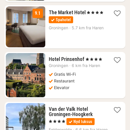
1
The Market Hotel
, 4 Stjerner
9.1
nat
Spahotel
fra
1193
Groningen
·
5.7 km fra Haren
kr.
1
Hotel Prinsenhof
, 4 Stjerner
nat
Groningen
·
6 km fra Haren
fra
1113
Gratis Wi-Fi
kr.
Restaurant
Elevator
Van der Valk Hotel
1
Groningen-Hoogkerk
nat
, 4 Stjerner
Nyd luksus
fra
544
Eelderwolde
·
6.6 km fra Haren