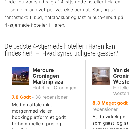
finder du vores udvalg af 4-stjernede hoteller i Haren.
Priserne er angivet per værelse per nat. Søg, og se
fantastiske tilbud, hotelpakker og last minute-tilbud på
4-stjernede hoteller i Haren.
De bedste 4-stjernede hoteller i Haren kan
findes her! – Hvad synes tidligere gæster?
Mercure
Van de
Groningen
Groni
Martiniplaza
Weste
Hoteller i Groningen
Hotelle
Wester
ud
7.8
Godt
‐
38
recensioner
ud
8.3
Meget godt
af
Med en aftale inkl.
af
recensioner
10,
morgenmad via en
10,
At du virkelig e
bookingplatform et godt
som gæst, og at
forhold mellem pris og