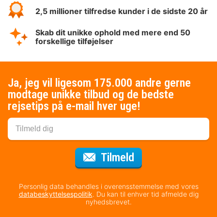
2,5 millioner tilfredse kunder i de sidste 20 år
Skab dit unikke ophold med mere end 50
forskellige tilføjelser
Ja, jeg vil ligesom 175.000 andre gerne
modtage unikke tilbud og de bedste
rejsetips på e-mail hver uge!
til nyhedsbrevet
Tilmeld
Personlig data behandles i overensstemmelse med vores
databeskyttelsespolitik
. Du kan til enhver tid afmelde dig
nyhedsbrevet.