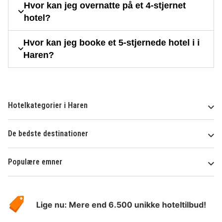
Hvor kan jeg overnatte på et 4-stjernet
hotel?
Hvor kan jeg booke et 5-stjernede hotel i i
Haren?
Hotelkategorier i Haren
De bedste destinationer
Populære emner
Om
HotelSpecials
Lige nu: Mere end 6.500 unikke hoteltilbud!