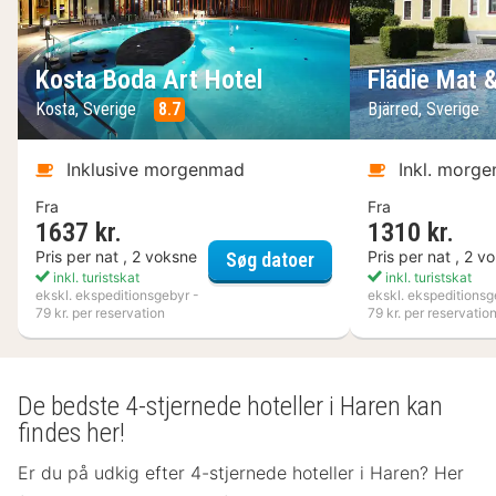
Kosta Boda Art Hotel
Flädie Mat 
Kosta, Sverige
8.7
Bjärred, Sverige
Inklusive morgenmad
Inkl. morg
Fra
Fra
1637 kr.
1310 kr.
Kosta Boda Art Hotel
Pris per nat , 2 voksne
Pris per nat , 2 v
Søg datoer
inkl. turistskat
inkl. turistskat
ekskl. ekspeditionsgebyr -
ekskl. ekspeditionsg
79 kr. per reservation
79 kr. per reservatio
De bedste 4-stjernede hoteller i Haren kan
findes her!
Er du på udkig efter 4-stjernede hoteller i Haren? Her