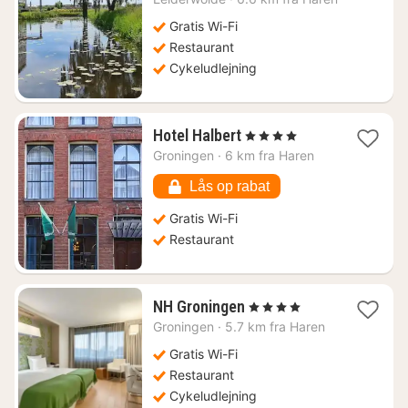
kr.
Gratis Wi-Fi
Restaurant
Cykeludlejning
1
Hotel Halbert
, 4 Stjerner
nat
Groningen
·
6 km fra Haren
fra
758
Lås op rabat
kr.
Gratis Wi-Fi
Restaurant
1
NH Groningen
, 4 Stjerner
nat
Groningen
·
5.7 km fra Haren
fra
665
Gratis Wi-Fi
kr.
Restaurant
Cykeludlejning