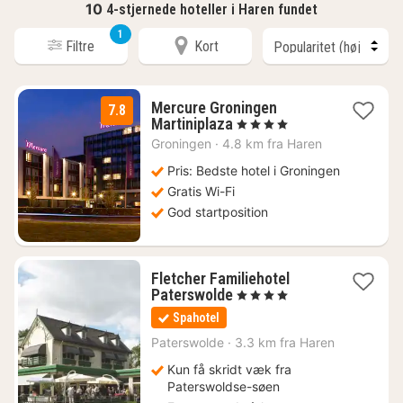
10
4-stjernede hoteller i Haren fundet
1
Filtre
Kort
Mercure Groningen
7.8
2
Martiniplaza
, 4 Stjerner
nætter
Groningen
·
4.8 km fra Haren
fra
935
Pris: Bedste hotel i Groningen
kr.
Gratis Wi-Fi
God startposition
Fletcher Familiehotel
1
Paterswolde
, 4 Stjerner
nat
Spahotel
fra
584
Paterswolde
·
3.3 km fra Haren
kr.
Kun få skridt væk fra
Paterswoldse-søen