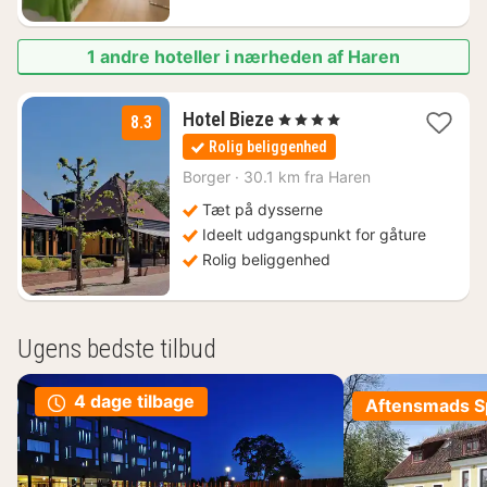
1 andre hoteller i nærheden af Haren
3
Hotel Bieze
, 4 Stjerner
8.3
nætter
Rolig beliggenhed
fra
622
Borger
·
30.1 km fra Haren
kr.
Tæt på dysserne
Ideelt udgangspunkt for gåture
Rolig beliggenhed
Ugens bedste tilbud
4 dage tilbage
Aftensmads Sp