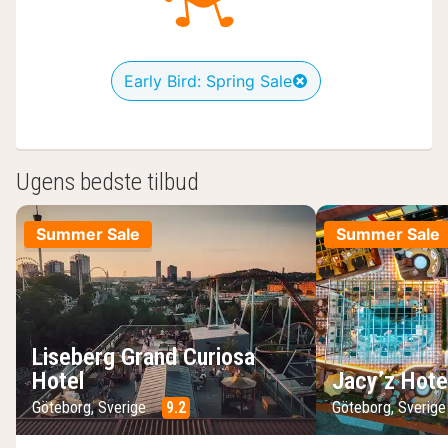
Early Bird: Spring Sale
Ugens bedste tilbud
Summer Sale
Summer Sale
Liseberg Grand Curiosa
Hotel
Jacy’z Hote
Göteborg, Sverige
9.2
Göteborg, Sverig