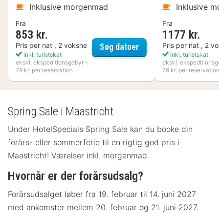
Inklusive morgenmad
Inklusive 
Fra
Fra
853 kr.
1177 kr.
Liseberg Grand Curios
Pris per nat , 2 voksne
Pris per nat , 2 v
Søg datoer
inkl. turistskat
inkl. turistskat
ekskl. ekspeditionsgebyr -
ekskl. ekspeditionsg
79 kr. per reservation
79 kr. per reservatio
Spring Sale i Maastricht
Under HotelSpecials Spring Sale kan du booke din
forårs- eller sommerferie til en rigtig god pris i
Maastricht! Værelser inkl. morgenmad.
Hvornår er der forårsudsalg?
Forårsudsalget løber fra 19. februar til 14. juni 2027
med ankomster mellem 20. februar og 21. juni 2027.