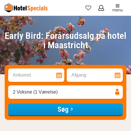
menu
Mine
favoritter
Early Bird: Forårsudsalg på hotel
i Maastricht
Ankomst
Afgang
2 Voksne (1 Værelse)
Søg