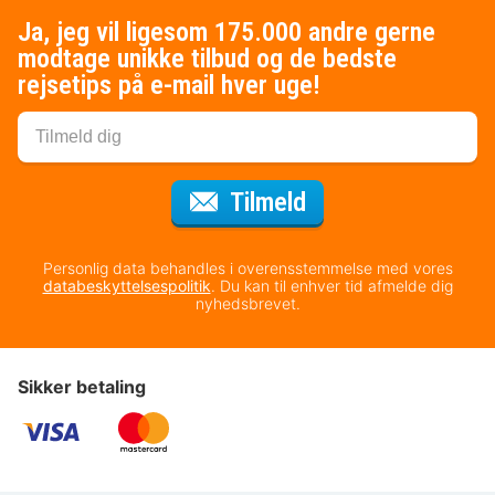
Ja, jeg vil ligesom 175.000 andre gerne
modtage unikke tilbud og de bedste
rejsetips på e-mail hver uge!
til nyhedsbrevet
Tilmeld
Personlig data behandles i overensstemmelse med vores
databeskyttelsespolitik
. Du kan til enhver tid afmelde dig
nyhedsbrevet.
Sikker betaling