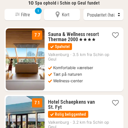
10
Spa ophold i Schin op Geul fundet
1
Filtre
Kort
Sauna & Wellness resort
7.7
1
Thermae 2000
, 4 Stjerner
nat
Spahotel
fra
1965
Valkenburg
·
3.5 km fra Schin op
Geul
kr.
Komfortable værelser
Tæt på naturen
Wellness-center
Hotel Schaepkens van
7.1
1
St. Fyt
nat
Rolig beliggenhed
fra
890
Valkenburg
·
3.2 km fra Schin op
Geul
kr.