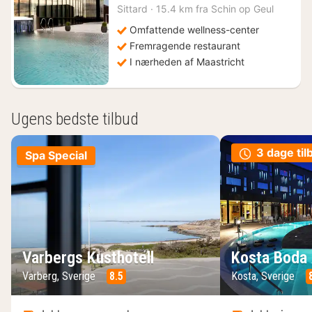
546
Sittard
·
15.4 km fra Schin op Geul
kr.
Omfattende wellness-center
Fremragende restaurant
I nærheden af Maastricht
Ugens bedste tilbud
3 dage til
Spa Special
Varbergs Kusthotell
Kosta Boda 
Varberg, Sverige
8.5
Kosta, Sverige