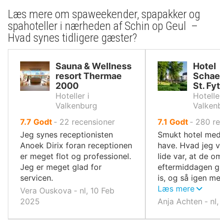
Læs mere om spaweekender, spapakker og
spahoteller i nærheden af Schin op Geul –
Hvad synes tidligere gæster?
Sauna & Wellness
Hotel
resort Thermae
Schae
2000
St. Fyt
Hoteller i
Hotelle
Valkenburg
Valken
ud
ud
7.7
Godt
‐
22
recensioner
7.1
Godt
‐
280
r
af
af
Jeg synes receptionisten
Smukt hotel med
10,
10,
Anoek Dirix foran receptionen
have. Hvad jeg v
er meget flot og professionel.
lide var, at de o
Jeg er meget glad for
eftermiddagen g
servicen.
is, og så igen m
snacks.
Læs mere
Vera Ouskova ‐ nl, 10 Feb
2025
Anja Achten ‐ nl