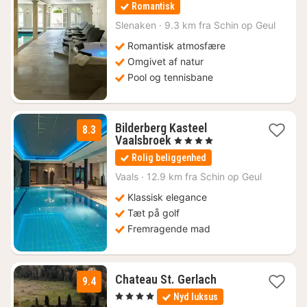
nætter
Romantisk
fra
1660
Slenaken
·
9.3 km fra Schin op Geul
kr.
Romantisk atmosfære
Omgivet af natur
Pool og tennisbane
Bilderberg Kasteel
8.3
1
Vaalsbroek
, 4 Stjerner
nat
Rolig beliggenhed
fra
734
Vaals
·
12.9 km fra Schin op Geul
kr.
Klassisk elegance
Tæt på golf
Fremragende mad
1
Chateau St. Gerlach
9.4
nat
, 4 Stjerner
Nyd luksus
fra