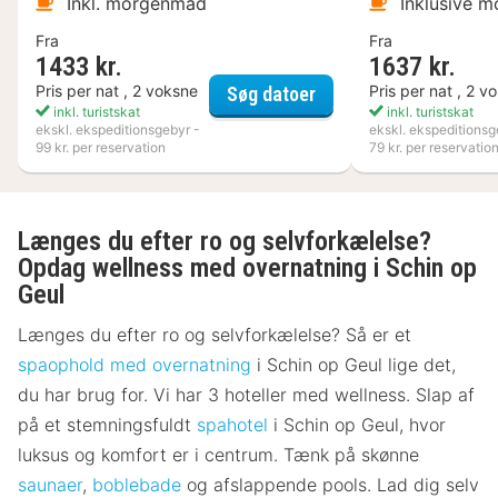
Inkl. morgenmad
Inklusive 
Fra
Fra
1433 kr.
1637 kr.
Varbergs Kusthotell
Pris per nat , 2 voksne
Pris per nat , 2 v
Søg datoer
inkl. turistskat
inkl. turistskat
ekskl. ekspeditionsgebyr -
ekskl. ekspeditionsg
99 kr. per reservation
79 kr. per reservatio
Længes du efter ro og selvforkælelse?
Opdag wellness med overnatning i Schin op
Geul
Længes du efter ro og selvforkælelse? Så er et
spaophold med overnatning
i Schin op Geul lige det,
du har brug for. Vi har 3 hoteller med wellness. Slap af
på et stemningsfuldt
spahotel
i Schin op Geul, hvor
luksus og komfort er i centrum. Tænk på skønne
saunaer
,
boblebade
og afslappende pools. Lad dig selv