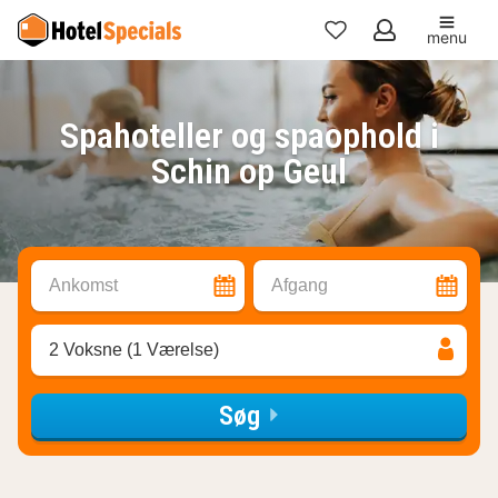
menu
Mine
favoritter
Spahoteller og spaophold i
Schin op Geul
Ankomst
Afgang
2 Voksne (1 Værelse)
Søg