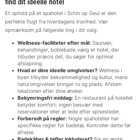
find dit ideelle hotel
Et ophold på et spahotel i Schin op Geul er den
perfekte flugt fra hverdagens travlhed. Vær
opmærksom på følgende ting i dit valg:
Wellness-faciliteter efter mål:
Saunaer,
behandlinger, boblebade vælg et hotel, der
tilbyder præcis det, du søger for optimal
afslapning.
Hvad er dine ideelle omgivelser?
Wellness i
byen tilbyder bekvemmelighed og kultur, mens
naturomgivelser bringer ro og plads. Afstem
lokationen efter dine ønsker.
Bekymringsfri middag:
En restaurant på hotellet
betyder komfort: ingen besvær med
reservationer eller at lede efter spisesteder.
Forberedt på regler:
Nogle spahoteller har
specifikke regler for badetøj. Kontroller dette før
afrejse.
Badekåber & tøfler inkluderet?
For en ægte