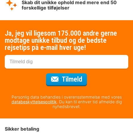
Skab dit unikke ophold med mere end 50
forskellige tilføjelser
Ja, jeg vil ligesom 175.000 andre gerne
modtage unikke tilbud og de bedste
rejsetips på e-mail hver uge!
til nyhedsbrevet
Tilmeld
Personlig data behandles i overensstemmelse med vores
databeskyttelsespolitik
. Du kan til enhver tid afmelde dig
nyhedsbrevet.
Sikker betaling