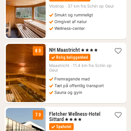
fra
1010
Vlodrop
·
37 km fra Schin op Geul
kr.
Smukt og rummeligt
Omgivet af natur
Wellness-center
2
NH Maastricht
, 4 Stjerner
8.0
nætter
Rolig beliggenhed
fra
1032
Maastricht
·
11.4 km fra Schin op
Geul
kr.
Fremragende mad
Tæt på offentlig transport
Sauna og gym
Fletcher Wellness-Hotel
7.0
1
Sittard
, 4 Stjerner
nat
Spahotel
fra