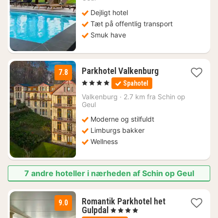
Dejligt hotel
Tæt på offentlig transport
Smuk have
1
Parkhotel Valkenburg
7.8
nat
, 4 Stjerner
Spahotel
fra
1376
Valkenburg
·
2.7 km fra Schin op
Geul
kr.
Moderne og stilfuldt
Limburgs bakker
Wellness
7 andre hoteller i nærheden af Schin op Geul
Romantik Parkhotel het
9.0
3
Gulpdal
, 4 Stjerner