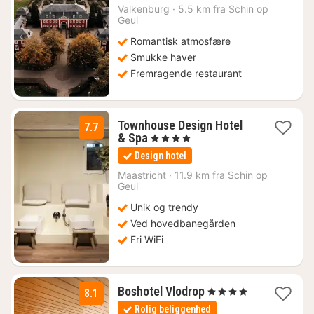
1585
Valkenburg
·
5.5 km fra Schin op
Geul
kr.
Romantisk atmosfære
Smukke haver
Fremragende restaurant
Townhouse Design Hotel
7.7
1
& Spa
, 4 Stjerner
nat
Design hotel
fra
686
Maastricht
·
11.9 km fra Schin op
Geul
kr.
Unik og trendy
Ved hovedbanegården
Fri WiFi
1
Boshotel Vlodrop
, 4 Stjerner
8.1
nat
Rolig beliggenhed