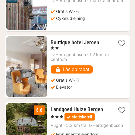
's-Hertogenbosch
·
1 km fra centrum
fra
934
Gratis Wi-Fi
kr.
Cykeludlejning
1
Boutique hotel Jeroen
nat
, 2 Stjerner
fra
's-Hertogenbosch
·
1.2 km fra
496
centrum
kr.
Lås op rabat
Gratis Wi-Fi
Elevator
1
Landgoed Huize Bergen
8.6
nat
, 3 Stjerner
slottshotell
fra
860
Vught
·
5.3 km fra 's-Hertogenbosch
kr.
Monumental ejendom