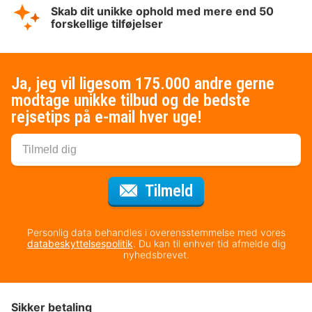
Skab dit unikke ophold med mere end 50
forskellige tilføjelser
Ja, jeg vil ligesom 175.000 andre gerne
modtage unikke tilbud og de bedste
rejsetips på e-mail hver uge!
til nyhedsbrevet
Tilmeld
Personlig data behandles i overensstemmelse med vores
databeskyttelsespolitik
. Du kan til enhver tid afmelde dig
nyhedsbrevet.
Sikker betaling