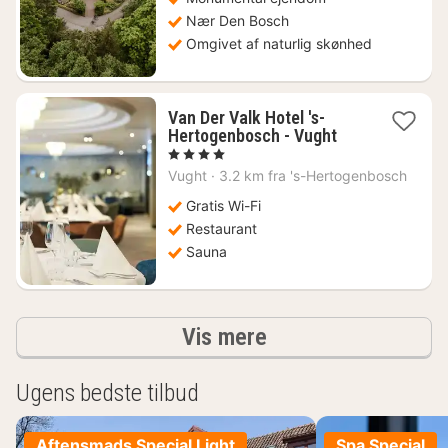
Nær Den Bosch
Omgivet af naturlig skønhed
Van Der Valk Hotel 's-
1
Hertogenbosch - Vught
nat
, 4 Stjerner
fra
Vught
·
3.2 km fra 's-Hertogenbosch
642
kr.
Gratis Wi-Fi
Restaurant
Sauna
resultater
Vis mere
Ugens bedste tilbud
Aftensmads Special Light
Spa Special