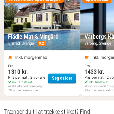
Flädie Mat & Vingård
Varbergs Ku
Bjärred, Sverige
9.2
Varberg, Sverige
Inkl. morgenmad
Inkl. morg
Fra
Fra
1310 kr.
1433 kr.
Flädie Mat & Vingård
Pris per nat , 2 voksne
Pris per nat , 2 v
Søg datoer
inkl. turistskat
inkl. turistskat
ekskl. ekspeditionsgebyr -
ekskl. ekspeditionsg
79 kr. per reservation
99 kr. per reservatio
Trænger du til at trække stikket? Find