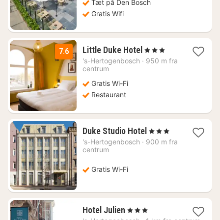
Tæt på Den Bosch
Gratis Wifi
1
Little Duke Hotel
, 3 Stjerner
7.6
nat
's-Hertogenbosch
·
950 m fra
fra
centrum
443
Gratis Wi-Fi
kr.
Restaurant
1
Duke Studio Hotel
, 3 Stjerner
nat
's-Hertogenbosch
·
900 m fra
fra
centrum
582
kr.
Gratis Wi-Fi
1
Hotel Julien
, 3 Stjerner
nat