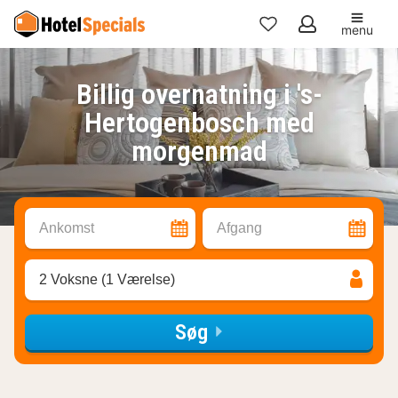
menu
Mine
favoritter
Billig overnatning i 's-
Hertogenbosch med
morgenmad
Ankomst
Afgang
2 Voksne (1 Værelse)
Søg