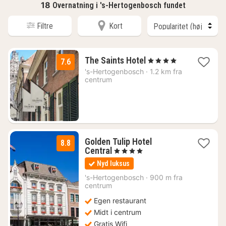
18
Overnatning i 's-Hertogenbosch fundet
Filtre
Kort
1
The Saints Hotel
, 4 Stjerner
7.6
nat
's-Hertogenbosch
·
1.2 km fra
fra
centrum
1057
kr.
Golden Tulip Hotel
8.8
1
Central
, 4 Stjerner
nat
Nyd luksus
fra
1047
's-Hertogenbosch
·
900 m fra
centrum
kr.
Egen restaurant
Midt i centrum
Gratis Wifi