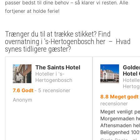
passer bedst til dine behov – så klarer vi resten. Alle
fortjener at holde ferie!
Trænger du til at trække stikket? Find
overnatning i 's-Hertogenbosch her – Hvad
synes tidligere gæster?
The Saints Hotel
Golden
Hotel 
Hoteller i 's-
Hertogenbosch
Hoteller
Hertog
ud
7.6
Godt
‐
5
recensioner
ud
8.8
Meget godt
af
Anonym
af
recensioner
10,
10,
Meget venligt pe
Morgenmaden hel
Aftensmaden helt
Beliggenhed 100