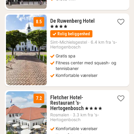
1
De Ruwenberg Hotel
8.5
nat
, 4 Stjerner
fra
Rolig beliggenhed
912
kr.
Sint-Michielsgestel
·
6.4 km fra 's-
Hertogenbosch
Gratis spa
Fitness center med squash- og
tennisbaner
Komfortable værelser
Fletcher Hotel-
7.2
Restaurant 's-
1
Hertogenbosch
, 4 Stjerner
nat
Rosmalen
·
3.3 km fra 's-
fra
Hertogenbosch
516
Komfortable værelser
kr.