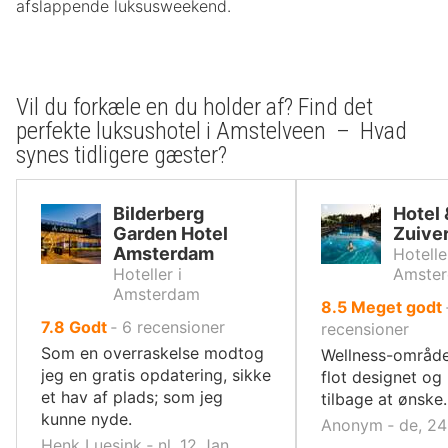
afslappende luksusweekend.
Vil du forkæle en du holder af? Find det
perfekte luksushotel i Amstelveen – Hvad
synes tidligere gæster?
Bilderberg
Hotel
Garden Hotel
Zuive
Amsterdam
Hotelle
Hoteller i
Amste
Amsterdam
ud
8.5
Meget godt
ud
7.8
Godt
‐
6
recensioner
af
recensioner
af
10,
Som en overraskelse modtog
Wellness-område
10,
jeg en gratis opdatering, sikke
flot designet og 
et hav af plads; som jeg
tilbage at ønske.
kunne nyde.
Anonym ‐ de, 24
Henk Luesink ‐ nl, 12 Jan