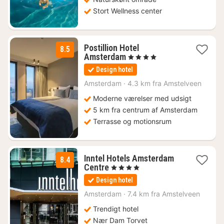
Stort Wellness center
Postillion Hotel
8.5
1
Amsterdam
, 4 Stjerner
nat
Design hotel
fra
833
Amsterdam
·
4.3 km fra Amstelveen
kr.
Moderne værelser med udsigt
5 km fra centrum af Amsterdam
Terrasse og motionsrum
Inntel Hotels Amsterdam
8.4
1
Centre
, 4 Stjerner
nat
Design hotel
fra
1413
Amsterdam
·
7.4 km fra Amstelveen
kr.
Trendigt hotel
Nær Dam Torvet