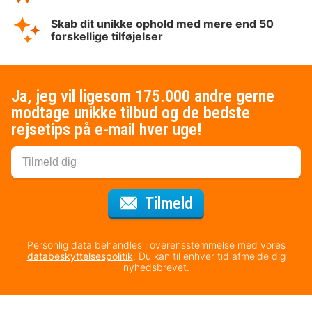
Skab dit unikke ophold med mere end 50
forskellige tilføjelser
Ja, jeg vil ligesom 175.000 andre gerne
modtage unikke tilbud og de bedste
rejsetips på e-mail hver uge!
til nyhedsbrevet
Tilmeld
Personlig data behandles i overensstemmelse med vores
databeskyttelsespolitik
. Du kan til enhver tid afmelde dig
nyhedsbrevet.