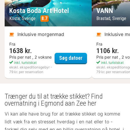
Kosta Boda Art Hotel
VANN
Kosta, Sverige
8.7
Brastad, Sverige
Inklusive morgenmad
Inklusive 
Fra
Fra
1638 kr.
1106 kr.
Kosta Boda Art Hotel
Pris per nat , 2 voksne
Pris per nat , 2 v
Søg datoer
inkl. turistskat
inkl. turistskat
ekskl. ekspeditionsgebyr -
ekskl. ekspeditionsg
79 kr. per reservation
79 kr. per reservatio
Trænger du til at trække stikket? Find
overnatning i Egmond aan Zee her
Vi kan alle have brug for at trække stikket og komme
lidt væk fra en stresset hverdag i en nat eller to -
forkæl dig selv med en en billig overnatning på hotel i