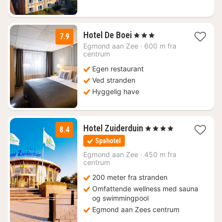
1
Hotel De Boei
, 3 Stjerner
7.9
nat
Egmond aan Zee
·
600 m fra
fra
centrum
666
Egen restaurant
kr.
Ved stranden
Hyggelig have
1
Hotel Zuiderduin
, 4 Stjerner
8.4
nat
Spahotel
fra
666
Egmond aan Zee
·
450 m fra
centrum
kr.
200 meter fra stranden
Omfattende wellness med sauna
og swimmingpool
Egmond aan Zees centrum