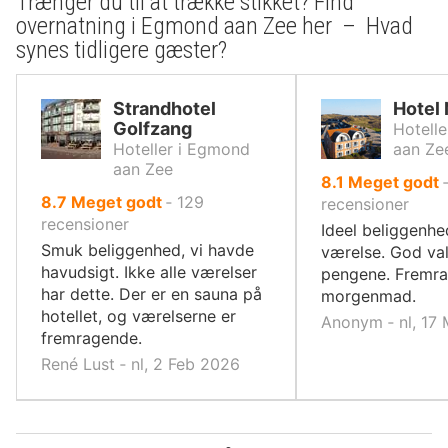
Trænger du til at trække stikket? Find
overnatning i Egmond aan Zee her – Hvad
synes tidligere gæster?
Strandhotel
Hotel
Golfzang
Hotell
Hoteller i Egmond
aan Ze
aan Zee
ud
8.1
Meget godt
ud
8.7
Meget godt
‐
129
af
recensioner
af
recensioner
10,
Ideel beliggenhe
10,
Smuk beliggenhed, vi havde
værelse. God val
havudsigt. Ikke alle værelser
pengene. Fremr
har dette. Der er en sauna på
morgenmad.
hotellet, og værelserne er
Anonym ‐ nl, 17
fremragende.
René Lust ‐ nl, 2 Feb 2026