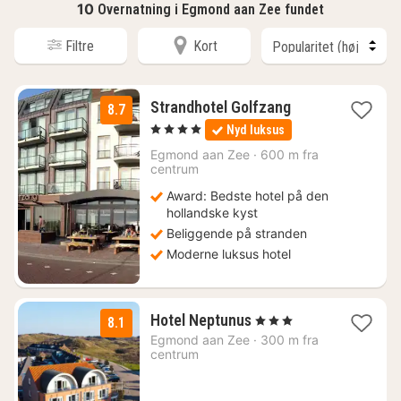
10
Overnatning i Egmond aan Zee fundet
Filtre
Kort
1
Strandhotel Golfzang
8.7
nat
, 4 Stjerner
Nyd luksus
fra
666
Egmond aan Zee
·
600 m fra
centrum
kr.
Award: Bedste hotel på den
hollandske kyst
Beliggende på stranden
Moderne luksus hotel
1
Hotel Neptunus
, 3 Stjerner
8.1
nat
Egmond aan Zee
·
300 m fra
fra
centrum
890
kr.