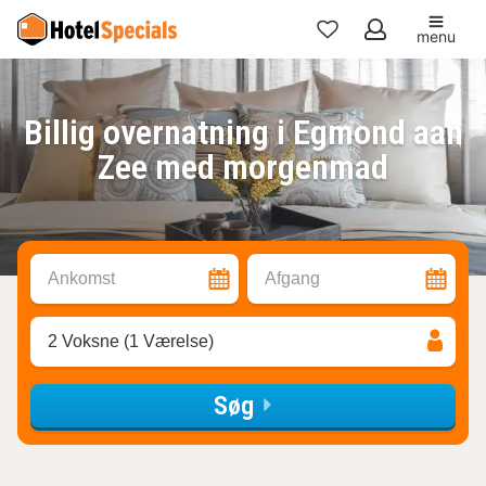
menu
Mine
favoritter
Billig overnatning i Egmond aan
Zee med morgenmad
Ankomst
Afgang
2 Voksne (1 Værelse)
Søg