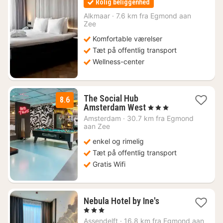
Rolig beliggenhed
fra
718
Alkmaar
·
7.6 km fra Egmond aan
Zee
kr.
Komfortable værelser
Tæt på offentlig transport
Wellness-center
The Social Hub
8.6
1
Amsterdam West
, 3 Stjerner
nat
Amsterdam
·
30.7 km fra Egmond
fra
aan Zee
600
enkel og rimelig
kr.
Tæt på offentlig transport
Gratis Wifi
1
Nebula Hotel by Ine's
nat
, 3 Stjerner
fra
Assendelft
·
16.8 km fra Egmond aan