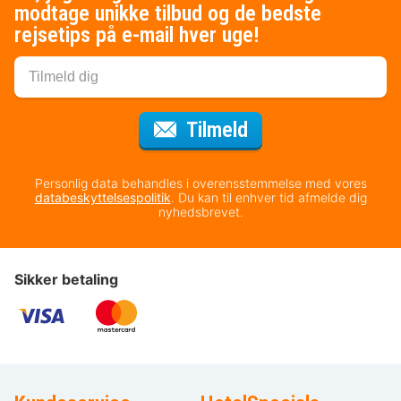
modtage unikke tilbud og de bedste
rejsetips på e-mail hver uge!
til nyhedsbrevet
Tilmeld
Personlig data behandles i overensstemmelse med vores
databeskyttelsespolitik
. Du kan til enhver tid afmelde dig
nyhedsbrevet.
Sikker betaling