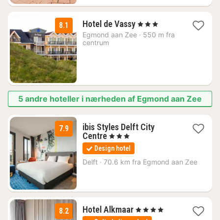
1
Hotel de Vassy
, 3 Stjerner
8.1
nat
Egmond aan Zee
·
550 m fra
fra
centrum
1122
kr.
5 andre hoteller i nærheden af Egmond aan Zee
ibis Styles Delft City
7.9
1
Centre
, 3 Stjerner
nat
Design hotel
fra
823
Delft
·
70.6 km fra Egmond aan Zee
kr.
1
Hotel Alkmaar
, 4 Stjerner
8.2
nat