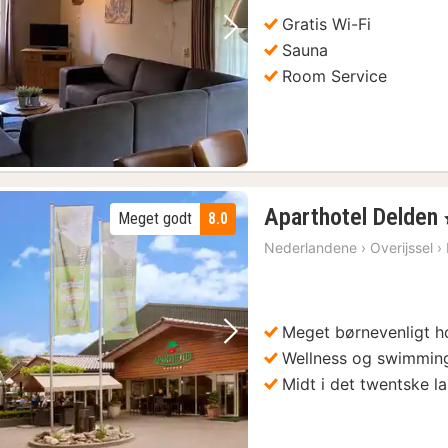
Gratis Wi-Fi
Forrige billede
Næste billede
Sauna
Room Service
Aparthotel Delden
Meget godt
8.0
Nederlandene
›
Overijssel
›
Meget børnevenligt h
Forrige billede
Næste billede
Wellness og swimmin
Midt i det twentske l