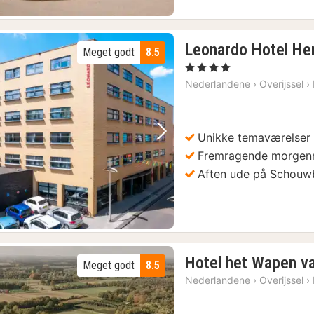
Leonardo Hotel He
Meget godt
8.5
, 4 Stjerner
Nederlandene
›
Overijssel
›
Unikke temaværelser
Forrige billede
Næste billede
Fremragende morge
Aften ude på Schouw
Hotel het Wapen v
Meget godt
8.5
Nederlandene
›
Overijssel
›