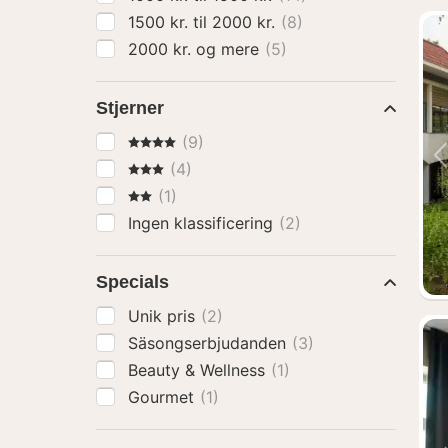
1500 kr. til 2000 kr.
(8)
2000 kr. og mere
(5)
Stjerner
4 Stjerner
(9)
3 Stjerner
(4)
2 Stjerner
(1)
Ingen klassificering
(2)
Specials
Unik pris
(2)
Säsongserbjudanden
(3)
Beauty & Wellness
(1)
Gourmet
(1)