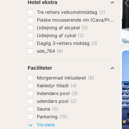
Hotel ekstra
Tre retters velkomstmiddag
(2)
Flaske mousserende vin (Cava/Prosecco)
Udlejning af elcykel
(2)
Udlejning af cykel
(2)
Daglig 3-retters middag
(3)
sde_764
(6)
Faciliteter
Morgenmad inkluderet
(9)
Kæledyr tilladt
(4)
Indendørs pool
(3)
udendørs pool
(2)
Sauna
(5)
Parkering
(15)
Faciliteter
Vis mere