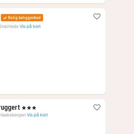
Rolig beliggenhed
Enschede
Vis på kort
1
ruggert
, 3 Stjerner
nat
Haaksbergen
Vis på kort
fra
523