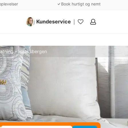
oplevelser
Book hurtigt og nemt
Kundeservice
Mine
favoritter
atning - Haaksbergen