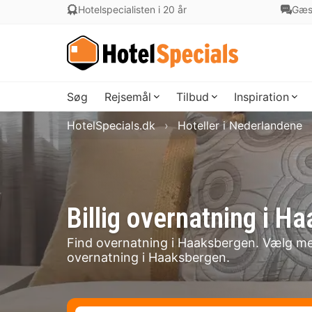
Hotelspecialisten i 20 år
Gæs
Søg
Rejsemål
Tilbud
Inspiration
HotelSpecials.dk
Hoteller i Nederlandene
Billig overnatning i
Find overnatning i Haaksbergen. Vælg mell
overnatning i Haaksbergen.