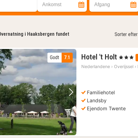
Ankomst
Afgang
Overnatning i Haaksbergen fundet
Sorter efter
1
Hotel 't Holt
Godt
7.1
, 3 Stjerner
nat
Nederlandene
›
Overijssel
›
fra
898
kr.
Familiehotel
Forrige billede
Næste billede
Landsby
Ejendom Twente