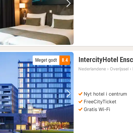
Forrige billede
Næste billede
(1)
IntercityHotel Ens
Meget godt
8.4
Nederlandene
›
Overijssel
›
Nyt hotel i centrum
Forrige billede
Næste billede
FreeCityTicket
Gratis Wi-Fi