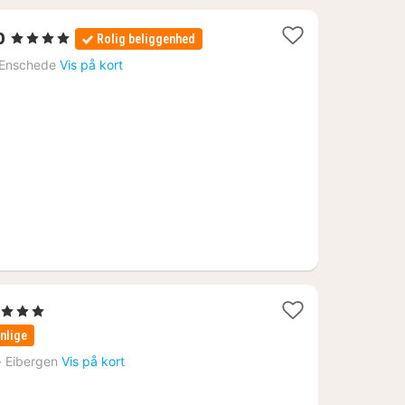
1
o
, 4 Stjerner
Rolig beliggenhed
nat
Enschede
Vis på kort
fra
741
kr.
1
, 3 Stjerner
nat
nlige
fra
›
Eibergen
Vis på kort
805
kr.