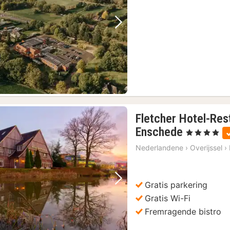
Forrige billede
Næste billede
Fletcher Hotel-Res
1
Enschede
, 4 Stjerner
nat
Nederlandene
›
Overijssel
›
fra
621
kr.
Gratis parkering
Forrige billede
Næste billede
Gratis Wi-Fi
Fremragende bistro