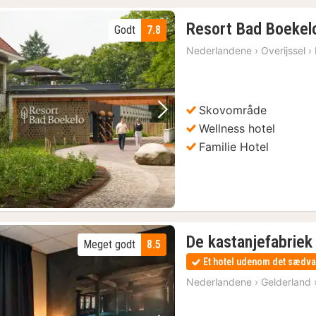
Resort Bad Boekel
Godt
7.8
Nederlandene
›
Overijssel
›
Skovområde
Forrige billede
Næste billede
Wellness hotel
Familie Hotel
De kastanjefabriek
Meget godt
8.5
Et hotel udenom det sædva
Nederlandene
›
Gelderland