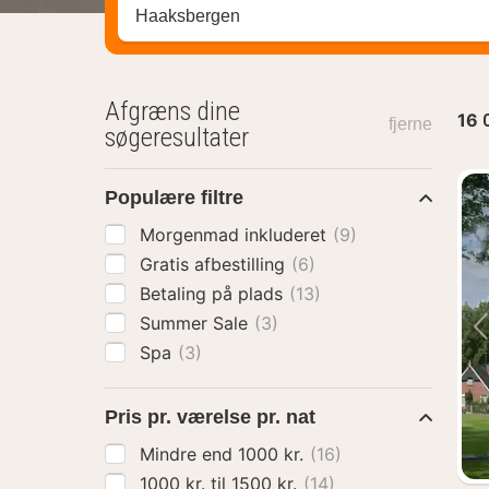
Søg efter destination ...
Afgræns dine
16
fjerne
søgeresultater
Populære filtre
Morgenmad inkluderet
(9)
Gratis afbestilling
(6)
Betaling på plads
(13)
Summer Sale
(3)
Spa
(3)
Pris pr. værelse pr. nat
Mindre end 1000 kr.
(16)
1000 kr. til 1500 kr.
(14)