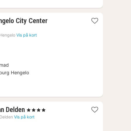
1
ngelo City Center
nat
fra
Hengelo
Vis på kort
835
kr.
nmad
burg Hengelo
1
an Delden
, 4 Stjerner
nat
Delden
Vis på kort
fra
696