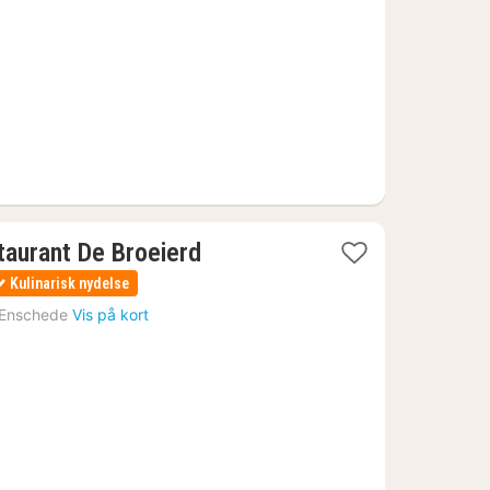
kr.
taurant De Broeierd
Kulinarisk nydelse
Enschede
Vis på kort