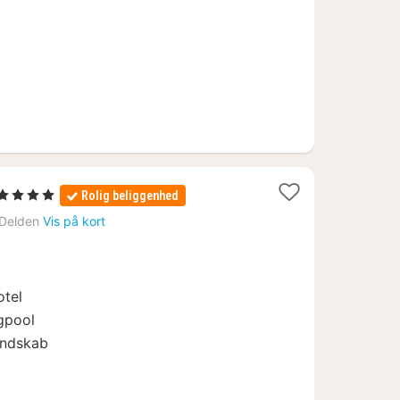
kr.
1
, 4 Stjerner
Rolig beliggenhed
nat
Delden
Vis på kort
fra
800
kr.
otel
gpool
andskab