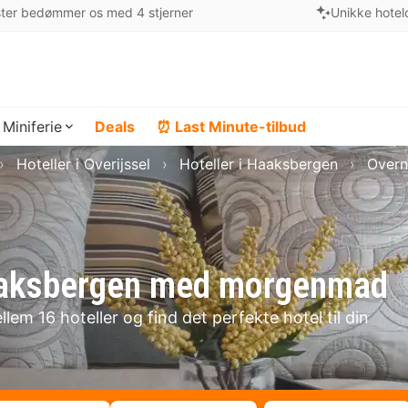
ter bedømmer os med 4 stjerner
Unikke hotel
Miniferie
Deals
⏰ Last Minute-tilbud
Hoteller i Overijssel
Hoteller i Haaksbergen
Overn
 Haaksbergen med morgenmad
em 16 hoteller og find det perfekte hotel til din