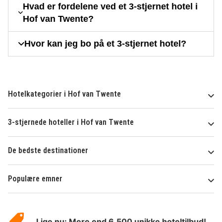
Hvad er fordelene ved et 3-stjernet hotel i
Hof van Twente?
Hvor kan jeg bo på et 3-stjernet hotel?
Hotelkategorier i Hof van Twente
3-stjernede hoteller i Hof van Twente
De bedste destinationer
Populære emner
Om
HotelSpecials
Lige nu: Mere end 6.500 unikke hoteltilbud!