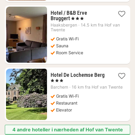
Hotel / B&B Erve
1
Bruggert
, 3 Stjerner
nat
Haaksbergen
·
14.5 km fra Hof van
fra
Twente
523
Gratis Wi-Fi
kr.
Sauna
Room Service
1
Hotel De Lochemse Berg
nat
, 3 Stjerner
fra
Barchem
·
16 km fra Hof van Twente
838
kr.
Gratis Wi-Fi
Restaurant
Elevator
4 andre hoteller i nærheden af Hof van Twente