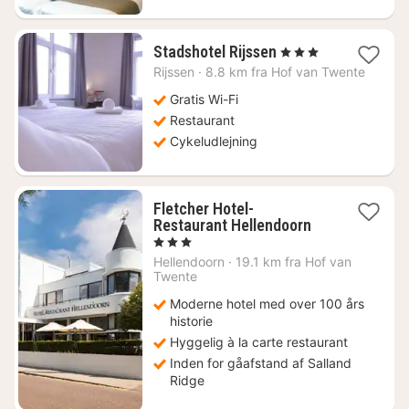
1
Stadshotel Rijssen
, 3 Stjerner
nat
Rijssen
·
8.8 km fra Hof van Twente
fra
742
Gratis Wi-Fi
kr.
Restaurant
Cykeludlejning
Fletcher Hotel-
1
Restaurant Hellendoorn
nat
, 3 Stjerner
fra
Hellendoorn
·
19.1 km fra Hof van
696
Twente
kr.
Moderne hotel med over 100 års
historie
Hyggelig à la carte restaurant
Inden for gåafstand af Salland
Ridge