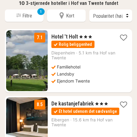
10
3-stjernede hoteller i Hof van Twente fundet
1
Filtre
Kort
1
Hotel 't Holt
, 3 Stjerner
7.1
nat
Rolig beliggenhed
fra
898
Diepenheim
·
5.1 km fra Hof van
Twente
kr.
Familiehotel
Landsby
Ejendom Twente
1
De kastanjefabriek
, 3 Stjerner
8.5
nat
Et hotel udenom det sædvanlige
fra
932
Eibergen
·
15.6 km fra Hof van
Twente
kr.