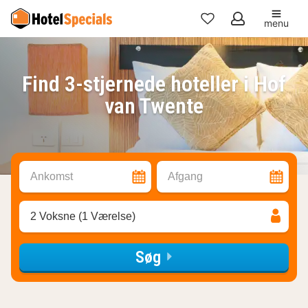
menu
Mine
favoritter
Find 3-stjernede hoteller i Hof
van Twente
Ankomst
Afgang
2 Voksne (1 Værelse)
Søg