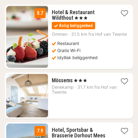
Hotel & Restaurant
8.7
1
Wildthout
, 3 Stjerner
nat
Rolig beliggenhed
fra
845
Ommen
·
31.5 km fra Hof van Twente
kr.
Restaurant
Gratis Wi-Fi
Idyllisk beliggenhed
2
Mössems
, 3 Stjerner
nætter
Denekamp
·
31.7 km fra Hof van
fra
Twente
1111
kr.
Hotel, Sportsbar &
7.9
1
Brasserie Dorhout Mees