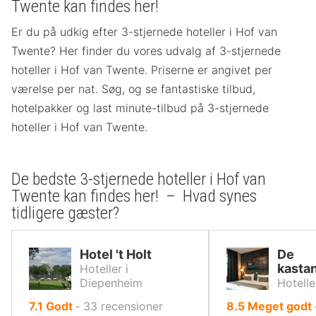
Twente kan findes her!
Er du på udkig efter 3-stjernede hoteller i Hof van
Twente? Her finder du vores udvalg af 3-stjernede
hoteller i Hof van Twente. Priserne er angivet per
værelse per nat. Søg, og se fantastiske tilbud,
hotelpakker og last minute-tilbud på 3-stjernede
hoteller i Hof van Twente.
De bedste 3-stjernede hoteller i Hof van
Twente kan findes her! – Hvad synes
tidligere gæster?
Hotel 't Holt
De
kastan
Hoteller i
Diepenheim
Hotelle
ud
ud
7.1
Godt
‐
33
recensioner
8.5
Meget godt