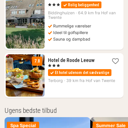
nat
, 3 Stjerner
Rolig beliggenhed
fra
599
Biddinghuizen
·
64.9 km fra Hof van
Twente
kr.
Rummelige værelser
Ideel til golfspillere
Sauna og dampbad
1
Hotel de Roode Leeuw
7.8
nat
, 3 Stjerner
fra
Et hotel udenom det sædvanlige
2011
kr.
Terborg
·
39 km fra Hof van Twente
Ugens bedste tilbud
Spa Special
Summer Sale