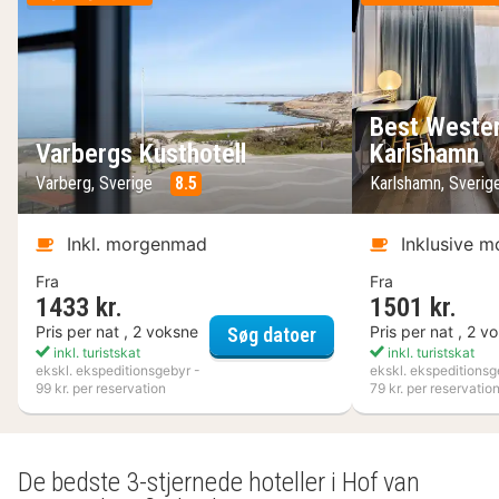
Best Wester
Varbergs Kusthotell
Karlshamn
Varberg, Sverige
8.5
Karlshamn, Sveri
Inkl. morgenmad
Inklusive 
Fra
Fra
1433 kr.
1501 kr.
Varbergs Kusthotell
Pris per nat , 2 voksne
Pris per nat , 2 v
Søg datoer
inkl. turistskat
inkl. turistskat
ekskl. ekspeditionsgebyr -
ekskl. ekspeditionsg
99 kr. per reservation
79 kr. per reservatio
De bedste 3-stjernede hoteller i Hof van