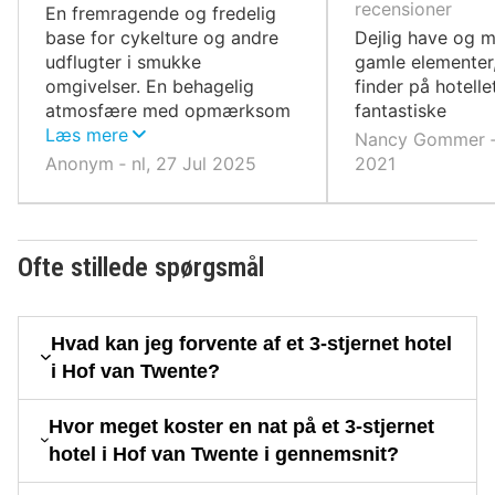
af
af
recensioner
En fremragende og fredelig
10,
10,
base for cykelture og andre
Dejlig have og m
udflugter i smukke
gamle elementer
omgivelser. En behagelig
finder på hotelle
atmosfære med opmærksom
fantastiske
service.
Læs mere
Nancy Gommer ‐ 
Anonym ‐ nl, 27 Jul 2025
2021
Ofte stillede spørgsmål
Hvad kan jeg forvente af et 3-stjernet hotel
i Hof van Twente?
Hvor meget koster en nat på et 3-stjernet
hotel i Hof van Twente i gennemsnit?