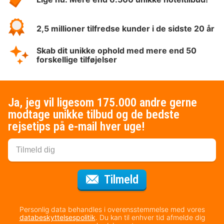
2,5 millioner tilfredse kunder i de sidste 20 år
Skab dit unikke ophold med mere end 50
forskellige tilføjelser
Ja, jeg vil ligesom 175.000 andre gerne
modtage unikke tilbud og de bedste
rejsetips på e-mail hver uge!
til nyhedsbrevet
Tilmeld
Personlig data behandles i overensstemmelse med vores
databeskyttelsespolitik
. Du kan til enhver tid afmelde dig