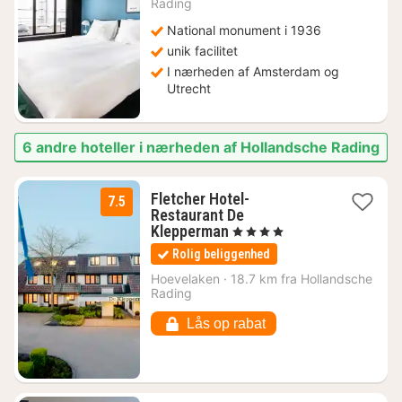
Rading
kr.
National monument i 1936
unik facilitet
I nærheden af Amsterdam og
Utrecht
6 andre hoteller i nærheden af Hollandsche Rading
Fletcher Hotel-
7.5
Restaurant De
1
Klepperman
, 4 Stjerner
nat
Rolig beliggenhed
fra
591
Hoevelaken
·
18.7 km fra Hollandsche
Rading
kr.
Lås op rabat