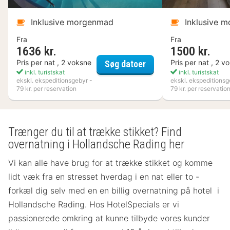
Inklusive morgenmad
Inklusive 
Fra
Fra
1636 kr.
1500 kr.
Kosta Boda Art Hotel
Pris per nat , 2 voksne
Pris per nat , 2 v
Søg datoer
inkl. turistskat
inkl. turistskat
ekskl. ekspeditionsgebyr -
ekskl. ekspeditionsg
79 kr. per reservation
79 kr. per reservatio
Trænger du til at trække stikket? Find
overnatning i Hollandsche Rading her
Vi kan alle have brug for at trække stikket og komme
lidt væk fra en stresset hverdag i en nat eller to -
forkæl dig selv med en en billig overnatning på hotel i
Hollandsche Rading. Hos HotelSpecials er vi
passionerede omkring at kunne tilbyde vores kunder