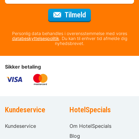
til nyhedsbrevet
Tilmeld
Personlig data behandles i overensstemmelse med vores
databeskyttelsespolitik
. Du kan til enhver tid afmelde dig
nyhedsbrevet.
Sikker betaling
Kundeservice
HotelSpecials
Kundeservice
Om HotelSpecials
Blog