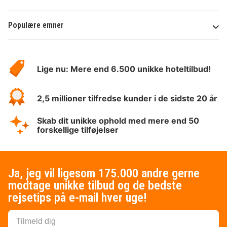
Populære emner
Om
HotelSpecials
Lige nu: Mere end 6.500 unikke hoteltilbud!
2,5 millioner tilfredse kunder i de sidste 20 år
Skab dit unikke ophold med mere end 50
forskellige tilføjelser
Ja, jeg vil ligesom 175.000 andre gerne
modtage unikke tilbud og de bedste
rejsetips på e-mail hver uge!