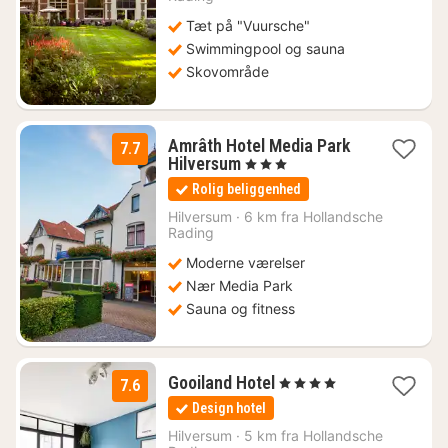
Tæt på "Vuursche"
Swimmingpool og sauna
Skovområde
Amrâth Hotel Media Park
7.7
1
Hilversum
, 3 Stjerner
nat
Rolig beliggenhed
fra
672
Hilversum
·
6 km fra Hollandsche
Rading
kr.
Moderne værelser
Nær Media Park
Sauna og fitness
1
Gooiland Hotel
, 4 Stjerner
7.6
nat
Design hotel
fra
972
Hilversum
·
5 km fra Hollandsche