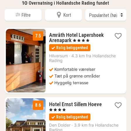
10
Overnatning i Hollandsche Rading fundet
Filtre
Kort
Amrâth Hotel Lapershoek
7.5
1
Arenapark
, 4 Stjerner
nat
Rolig beliggenhed
fra
715
Hilversum
·
4.3 km fra Hollandsche
Rading
kr.
Komfortable værelser
Tæt på grønne områder
Hyggelig terrasse
1
Hotel Ernst Sillem Hoeve
8.6
nat
, 4 Stjerner
fra
Rolig beliggenhed
752
kr.
Den Dolder
·
3.9 km fra Hollandsche
Rading