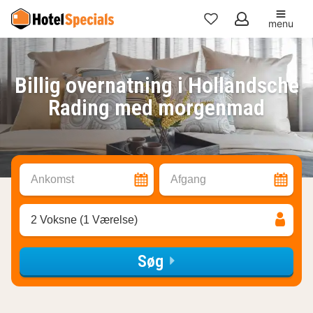
menu
Mine
favoritter
Billig overnatning i Hollandsche
Rading med morgenmad
Ankomst
Afgang
2 Voksne (1 Værelse)
Søg