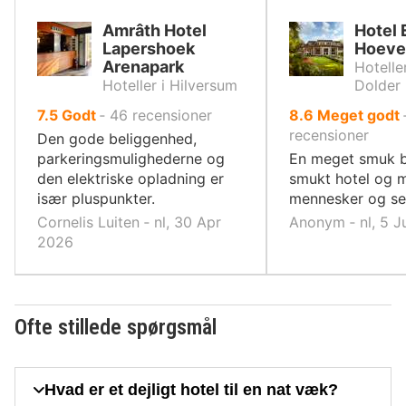
Amrâth Hotel
Hotel 
Lapershoek
Hoeve
Arenapark
Hotelle
Hoteller i Hilversum
Dolder
ud
ud
7.5
Godt
‐
46
recensioner
8.6
Meget godt
af
af
recensioner
Den gode beliggenhed,
10,
10,
parkeringsmulighederne og
En meget smuk b
den elektriske opladning er
smukt hotel og m
især pluspunkter.
mennesker og se
Cornelis Luiten ‐ nl, 30 Apr
Anonym ‐ nl, 5 J
2026
Ofte stillede spørgsmål
Hvad er et dejligt hotel til en nat væk?