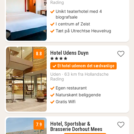
Rading
kr.
Unikt teaterhotel med 4
biografsale
I centrum af Zeist
Tæt på Utrechtse Heuvelrug
2
Hotel Udens Duyn
8.8
nætter
, 4 Stjerner
fra
Et hotel udenom det sædvanlige
741
kr.
Uden
·
63 km fra Hollandsche
Rading
Egen restaurant
Naturskønt beliggende
Gratis Wifi
Hotel, Sportsbar &
7.9
1
Brasserie Dorhout Mees