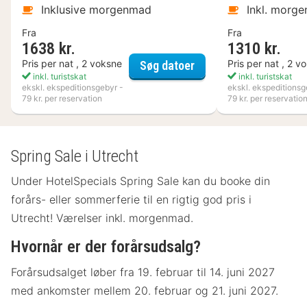
Inklusive morgenmad
Inkl. morg
Fra
Fra
1638 kr.
1310 kr.
Kosta Boda Art Hotel
Pris per nat , 2 voksne
Pris per nat , 2 v
Søg datoer
inkl. turistskat
inkl. turistskat
ekskl. ekspeditionsgebyr -
ekskl. ekspeditionsg
79 kr. per reservation
79 kr. per reservatio
Spring Sale i Utrecht
Under HotelSpecials Spring Sale kan du booke din
forårs- eller sommerferie til en rigtig god pris i
Utrecht! Værelser inkl. morgenmad.
Hvornår er der forårsudsalg?
Forårsudsalget løber fra 19. februar til 14. juni 2027
med ankomster mellem 20. februar og 21. juni 2027.