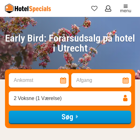
menu
Mine
favoritter
Early Bird: Forårsudsalg på hotel
i Utrecht
Ankomst
Afgang
2 Voksne (1 Værelse)
Søg