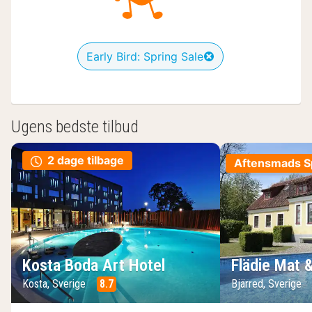
Early Bird: Spring Sale
Ugens bedste tilbud
2 dage tilbage
Aftensmads Sp
Kosta Boda Art Hotel
Flädie Mat 
Kosta, Sverige
8.7
Bjärred, Sverige