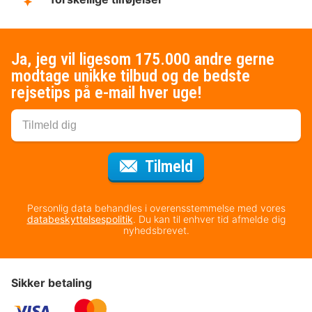
Ja, jeg vil ligesom 175.000 andre gerne
modtage unikke tilbud og de bedste
rejsetips på e-mail hver uge!
til nyhedsbrevet
Tilmeld
Personlig data behandles i overensstemmelse med vores
databeskyttelsespolitik
. Du kan til enhver tid afmelde dig
nyhedsbrevet.
Sikker betaling