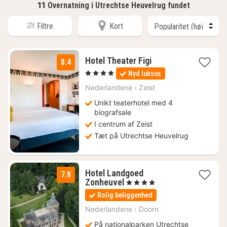
11
Overnatning i Utrechtse Heuvelrug fundet
Filtre
Kort
1
Hotel Theater Figi
8.4
nat
, 4 Stjerner
Nyd luksus
fra
724
Nederlandene
›
Zeist
kr.
Unikt teaterhotel med 4
biografsale
I centrum af Zeist
Tæt på Utrechtse Heuvelrug
Hotel Landgoed
7.8
1
Zonheuvel
, 4 Stjerner
nat
Rolig beliggenhed
fra
916
Nederlandene
›
Doorn
kr.
På nationalparken Utrechtse