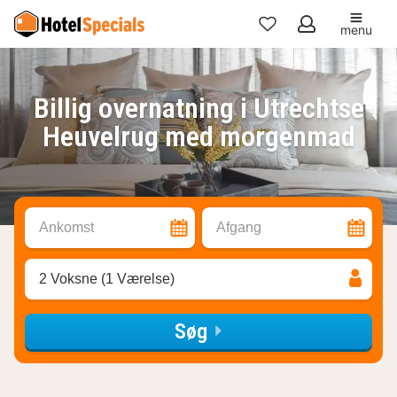
menu
Mine
favoritter
Billig overnatning i Utrechtse
Heuvelrug med morgenmad
Ankomst
Afgang
2 Voksne (1 Værelse)
Søg