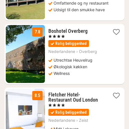
Omfattende og ny restaurant
Udsigt til den smukke have
1
Boshotel Overberg
7.8
nat
, 4 Stjerner
fra
Rolig beliggenhed
708
kr.
Nederlandene
›
Overberg
Utrechtse Heuvelrug
Økologisk køkken
Wellness
Fletcher Hotel-
8.5
1
Restaurant Oud London
nat
, 4 Stjerner
fra
Rolig beliggenhed
658
kr.
Nederlandene
›
Zeist
Midt i skoven