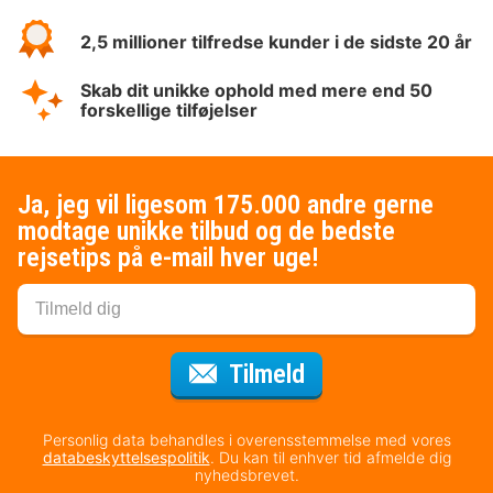
2,5 millioner tilfredse kunder i de sidste 20 år
Skab dit unikke ophold med mere end 50
forskellige tilføjelser
Ja, jeg vil ligesom 175.000 andre gerne
modtage unikke tilbud og de bedste
rejsetips på e-mail hver uge!
til nyhedsbrevet
Tilmeld
Personlig data behandles i overensstemmelse med vores
databeskyttelsespolitik
. Du kan til enhver tid afmelde dig
nyhedsbrevet.