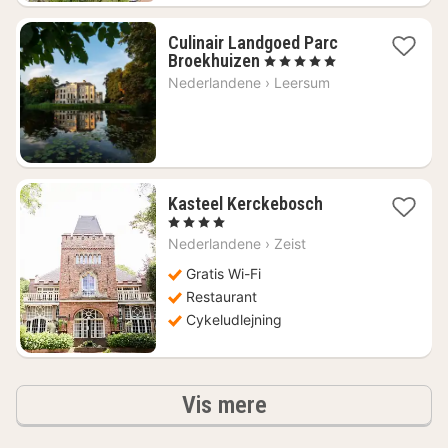
Culinair Landgoed Parc
1
Broekhuizen
, 5 Stjerner
nat
Nederlandene
›
Leersum
fra
1075
kr.
1
Kasteel Kerckebosch
nat
, 4 Stjerner
fra
Nederlandene
›
Zeist
859
kr.
Gratis Wi-Fi
Restaurant
Cykeludlejning
resultater
Vis mere