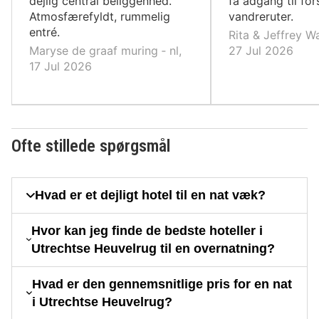
dejlig central beliggenhed.
få adgang til for
Atmosfærefyldt, rummelig
vandreruter.
entré.
Rita & Jeffrey Wa
Maryse de graaf muring ‐ nl,
27 Jul 2026
17 Jul 2026
Ofte stillede spørgsmål
Hvad er et dejligt hotel til en nat væk?
Hvor kan jeg finde de bedste hoteller i
Utrechtse Heuvelrug til en overnatning?
Hvad er den gennemsnitlige pris for en nat
i Utrechtse Heuvelrug?