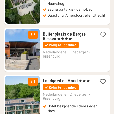
Heuvelrug
Sauna og tyrkisk dampbad
Dagstur til Amersfoort eller Utrecht
Buitenplaats de Bergse
8.3
1
Bossen
, 4 Stjerner
nat
Rolig beliggenhed
fra
592
Nederlandene
›
Driebergen-
Rijsenburg
kr.
1
Landgoed de Horst
, 3 Stjerner
8.1
nat
Rolig beliggenhed
fra
823
Nederlandene
›
Driebergen-
Rijsenburg
kr.
Hotel beliggende i deres egen
skov