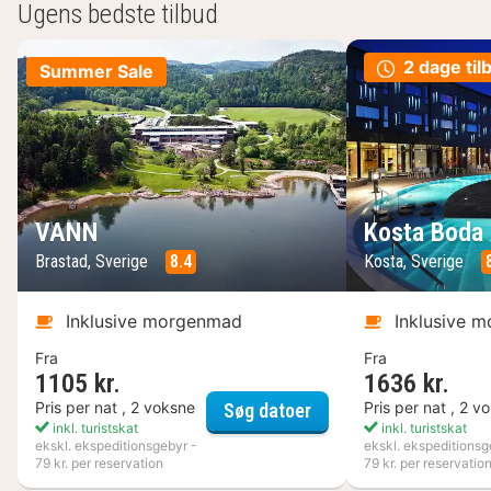
Ugens bedste tilbud
2 dage til
Summer Sale
VANN
Kosta Boda 
Brastad, Sverige
8.4
Kosta, Sverige
Inklusive morgenmad
Inklusive 
Fra
Fra
1105 kr.
1636 kr.
VANN
Pris per nat , 2 voksne
Pris per nat , 2 v
Søg datoer
inkl. turistskat
inkl. turistskat
ekskl. ekspeditionsgebyr -
ekskl. ekspeditionsg
79 kr. per reservation
79 kr. per reservatio