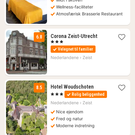
Wellness-faciliteter
Atmosfærisk Brasserie Restaurant
1
Corona Zeist-Utrecht
6.8
nat
, 3 Stjerner
fra
Velegnet til familier
819
kr.
Nederlandene
›
Zeist
1
Hotel Woudschoten
8.5
nat
, 3 Stjerner
Rolig beliggenhed
fra
666
Nederlandene
›
Zeist
kr.
Nice ejendom
Fred og natur
Moderne indretning