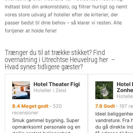
Indtast blot din ankomstdato, og filtrer hurtigt og nemt
vores store udvalg af hoteller efter de kriterier, der
passer bedst til dine behov – så klarer vi resten. Alle
fortjener at holde ferie!
Trænger du til at trække stikket? Find
overnatning i Utrechtse Heuvelrug her –
Hvad synes tidligere gæster?
Hotel Theater Figi
Hotel
Zonhe
Hoteller i Zeist
Hotelle
ud
ud
8.4
Meget godt
‐
520
7.8
Godt
‐
197
r
af
af
recensioner
Ideel beliggenhed
10,
10,
Smuk gammel bygning. Super
vandreture. Fra h
opmærksomt personale og en
du gå direkte in