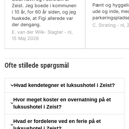
10,
Pænt og hyggelig
Zeist. Jeg boede i kommunen
ude og inde, me
i 10 år, for 60 år siden, og jeg
parkeringspladse
huskede, at Figi allerede var
der dengang.
C. Strating ‐ nl,
E. van der Wilk- Slagter ‐ nl,
15 Maj 2026
Ofte stillede spørgsmål
Hvad kendetegner et luksushotel i Zeist?
Hvor meget koster en overnatning på et
luksushotel i Zeist?
Hvad er fordelene ved en ferie på et
luksushotel i Zeist?