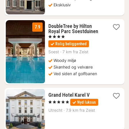
Eksklusiv
DoubleTree by Hilton
7.9
1
Royal Parc Soestduinen
nat
, 4 Stjerner
fra
Rolig beliggenhed
1077
kr.
Soest
·
7 km fra Zeist
Woody miljø
Skønhed og velvære
Ved siden af golfbanen
1
Grand Hotel Karel V
nat
, 5 Stjerner
Nyd luksus
fra
1399
Utrecht
·
7.9 km fra Zeist
kr.