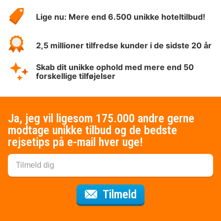
HotelSpecials
Lige nu: Mere end 6.500 unikke hoteltilbud!
2,5 millioner tilfredse kunder i de sidste 20 år
Skab dit unikke ophold med mere end 50
forskellige tilføjelser
Ja, jeg vil ligesom 175.000 andre gerne
modtage unikke tilbud og de bedste
rejsetips på e-mail hver uge!
til nyhedsbrevet
Tilmeld