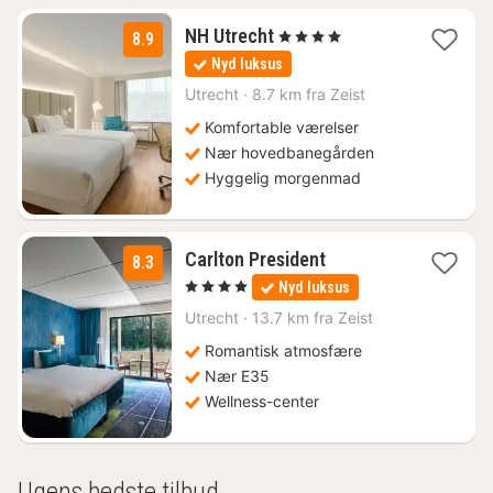
2
NH Utrecht
, 4 Stjerner
8.9
nætter
Nyd luksus
fra
1061
Utrecht
·
8.7 km fra Zeist
kr.
Komfortable værelser
Nær hovedbanegården
Hyggelig morgenmad
1
Carlton President
8.3
nat
, 4 Stjerner
Nyd luksus
fra
987
Utrecht
·
13.7 km fra Zeist
kr.
Romantisk atmosfære
Nær E35
Wellness-center
Ugens bedste tilbud