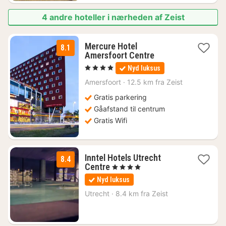
4 andre hoteller i nærheden af Zeist
Mercure Hotel
8.1
1
Amersfoort Centre
nat
, 4 Stjerner
Nyd luksus
fra
1047
Amersfoort
·
12.5 km fra Zeist
kr.
Gratis parkering
Gåafstand til centrum
Gratis Wifi
Inntel Hotels Utrecht
8.4
1
Centre
, 4 Stjerner
nat
Nyd luksus
fra
905
Utrecht
·
8.4 km fra Zeist
kr.