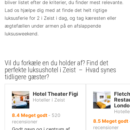
bliver listet efter de kriterier, du finder mest relevante.
Lad os hjælpe dig med at finde det helt rigtige
luksusferie for 2 i Zeist i dag, og tag kæresten eller
ægtefællen under armen på en afslappende
luksusweekend.
Vil du forkæle en du holder af? Find det
perfekte luksushotel i Zeist – Hvad synes
tidligere gæster?
Hotel Theater Figi
Fletch
Resta
Hoteller i Zeist
Londo
Hotelle
ud
8.4
Meget godt
‐
520
ud
8.5
Meget godt
af
recensioner
af
recensioner
10,
Godt navn og i centrum af