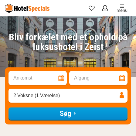
menu
Mine
favoritter
Bliv forkælet med et ophold på
luksushotel i Zeist
Ankomst
Afgang
2 Voksne (1 Værelse)
Søg