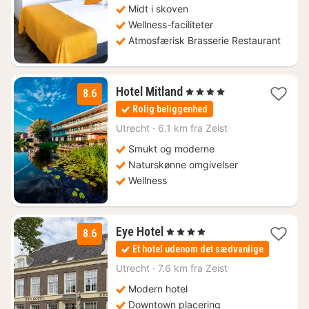
Midt i skoven
Wellness-faciliteter
Atmosfærisk Brasserie Restaurant
1
Hotel Mitland
, 4 Stjerner
8.6
nat
Rolig beliggenhed
fra
848
Utrecht
·
6.1 km fra Zeist
kr.
Smukt og moderne
Naturskønne omgivelser
Wellness
1
Eye Hotel
, 4 Stjerner
8.6
nat
Et hotel udenom det sædvanlige
fra
946
Utrecht
·
7.6 km fra Zeist
kr.
Modern hotel
Downtown placering