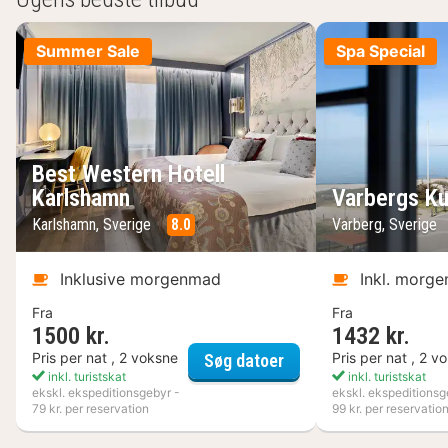
Summer Sale
Spa Special
Best Western Hotell
Karlshamn
Varbergs Ku
Karlshamn, Sverige
8.0
Varberg, Sverige
Inklusive morgenmad
Inkl. morg
Fra
Fra
1500 kr.
1432 kr.
Best Western Hotell K
Pris per nat , 2 voksne
Pris per nat , 2 v
Søg datoer
inkl. turistskat
inkl. turistskat
ekskl. ekspeditionsgebyr -
ekskl. ekspeditionsg
79 kr. per reservation
99 kr. per reservatio