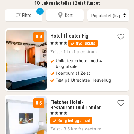
10
Luksushoteller i Zeist fundet
1
Filtre
Kort
1
Hotel Theater Figi
8.4
nat
, 4 Stjerner
Nyd luksus
fra
724
Zeist
·
1 km fra centrum
kr.
Unikt teaterhotel med 4
biografsale
I centrum af Zeist
Tæt på Utrechtse Heuvelrug
Fletcher Hotel-
8.5
1
Restaurant Oud London
nat
, 4 Stjerner
fra
Rolig beliggenhed
658
kr.
Zeist
·
3.5 km fra centrum