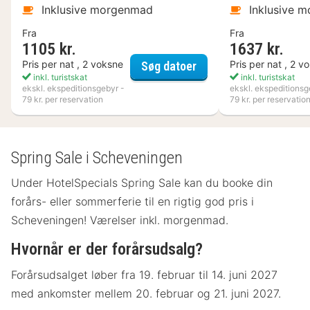
Inklusive morgenmad
Inklusive 
Fra
Fra
1105 kr.
1637 kr.
VANN
Pris per nat , 2 voksne
Pris per nat , 2 v
Søg datoer
inkl. turistskat
inkl. turistskat
ekskl. ekspeditionsgebyr -
ekskl. ekspeditionsg
79 kr. per reservation
79 kr. per reservatio
Spring Sale i Scheveningen
Under HotelSpecials Spring Sale kan du booke din
forårs- eller sommerferie til en rigtig god pris i
Scheveningen! Værelser inkl. morgenmad.
Hvornår er der forårsudsalg?
Forårsudsalget løber fra 19. februar til 14. juni 2027
med ankomster mellem 20. februar og 21. juni 2027.