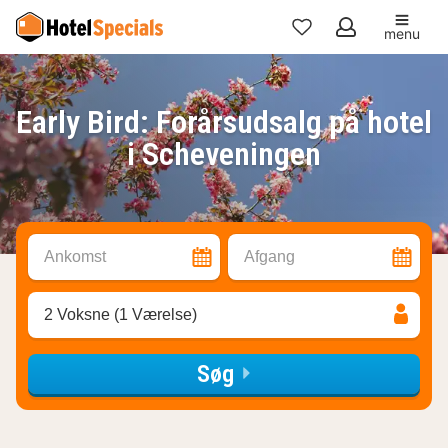
menu
Mine
favoritter
Early Bird: Forårsudsalg på hotel
i Scheveningen
Ankomst
Afgang
2 Voksne (1 Værelse)
Søg