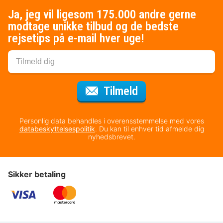
Ja, jeg vil ligesom 175.000 andre gerne
modtage unikke tilbud og de bedste
rejsetips på e-mail hver uge!
til nyhedsbrevet
Tilmeld
Personlig data behandles i overensstemmelse med vores
databeskyttelsespolitik
. Du kan til enhver tid afmelde dig
nyhedsbrevet.
Sikker betaling