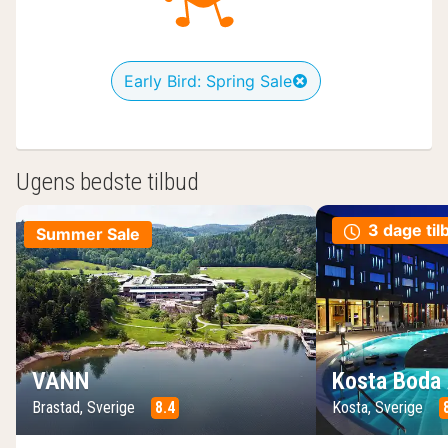
Early Bird: Spring Sale
Ugens bedste tilbud
3 dage til
Summer Sale
VANN
Kosta Boda 
Brastad, Sverige
8.4
Kosta, Sverige