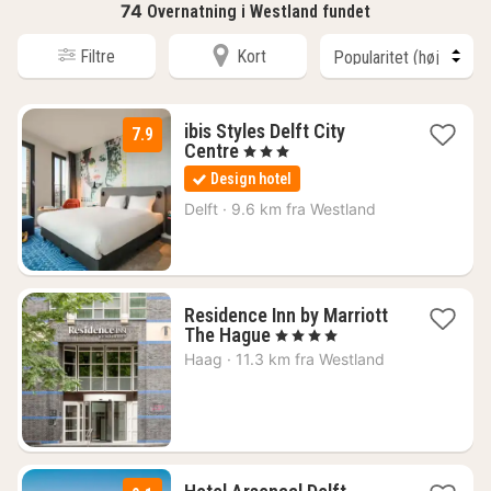
74
Overnatning i Westland fundet
Filtre
Kort
ibis Styles Delft City
7.9
1
Centre
, 3 Stjerner
nat
Design hotel
fra
823
Delft
·
9.6 km fra Westland
kr.
Residence Inn by Marriott
1
The Hague
, 4 Stjerner
nat
Haag
·
11.3 km fra Westland
fra
973
kr.
1