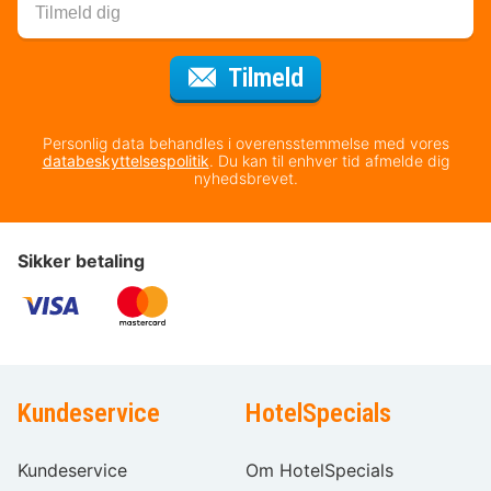
til nyhedsbrevet
Tilmeld
Personlig data behandles i overensstemmelse med vores
databeskyttelsespolitik
. Du kan til enhver tid afmelde dig
nyhedsbrevet.
Sikker betaling
Kundeservice
HotelSpecials
Kundeservice
Om HotelSpecials