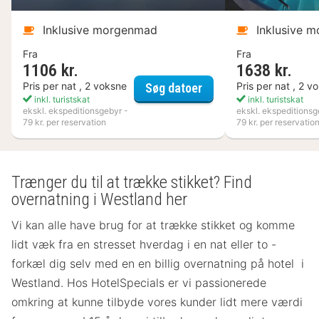
Inklusive morgenmad
Inklusive 
Fra
Fra
1106 kr.
1638 kr.
VANN
Pris per nat , 2 voksne
Pris per nat , 2 v
Søg datoer
inkl. turistskat
inkl. turistskat
ekskl. ekspeditionsgebyr -
ekskl. ekspeditionsg
79 kr. per reservation
79 kr. per reservatio
Trænger du til at trække stikket? Find
overnatning i Westland her
Vi kan alle have brug for at trække stikket og komme
lidt væk fra en stresset hverdag i en nat eller to -
forkæl dig selv med en en billig overnatning på hotel i
Westland. Hos HotelSpecials er vi passionerede
omkring at kunne tilbyde vores kunder lidt mere værdi