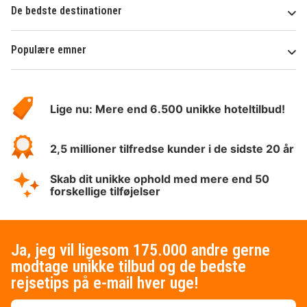
De bedste destinationer
Populære emner
Om
HotelSpecials
Lige nu: Mere end 6.500 unikke hoteltilbud!
2,5 millioner tilfredse kunder i de sidste 20 år
Skab dit unikke ophold med mere end 50
forskellige tilføjelser
Ja, jeg vil ligesom 175.000 andre gerne
modtage unikke tilbud og de bedste
rejsetips på e-mail hver uge!