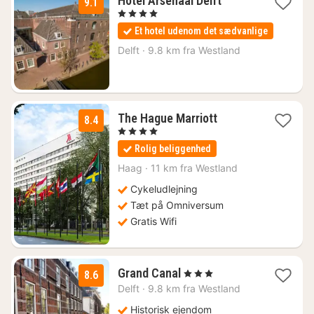
Hotel Arsenaal Delft
9.1
nat
, 4 Stjerner
fra
Et hotel udenom det sædvanlige
1317
kr.
Delft
·
9.8 km fra Westland
1
The Hague Marriott
8.4
nat
, 4 Stjerner
fra
Rolig beliggenhed
935
kr.
Haag
·
11 km fra Westland
Cykeludlejning
Tæt på Omniversum
Gratis Wifi
1
Grand Canal
, 3 Stjerner
8.6
nat
Delft
·
9.8 km fra Westland
fra
605
Historisk ejendom