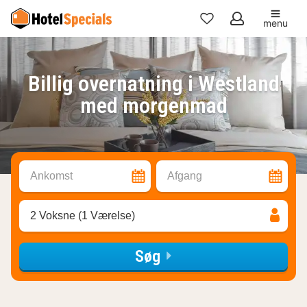
menu
Mine
favoritter
Billig overnatning i Westland
med morgenmad
Ankomst
Afgang
2 Voksne (1 Værelse)
Søg