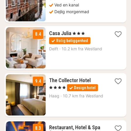
kr.
Ved en kanal
Dejlig morgenmad
1
Casa Julia
, 3 Stjerner
8.4
nat
Rolig beliggenhed
fra
801
Delft
·
10.2 km fra Westland
kr.
1
The Collector Hotel
9.4
nat
, 4 Stjerner
Design hotel
fra
823
Haag
·
10.7 km fra Westland
kr.
Restaurant, Hotel & Spa
8.3