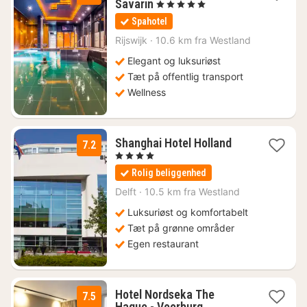
1
Savarin
, 5 Stjerner
nat
Spahotel
fra
1086
Rijswijk
·
10.6 km fra Westland
kr.
Elegant og luksuriøst
Tæt på offentlig transport
Wellness
1
Shanghai Hotel Holland
7.2
nat
, 4 Stjerner
fra
Rolig beliggenhed
707
kr.
Delft
·
10.5 km fra Westland
Luksuriøst og komfortabelt
Tæt på grønne områder
Egen restaurant
Hotel Nordseka The
7.5
1
Hague - Voorburg