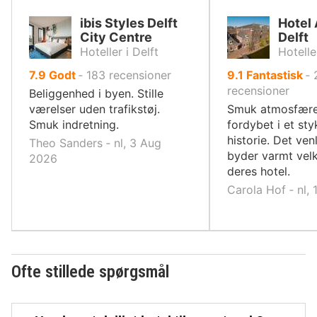
ibis Styles Delft
Hotel 
City Centre
Delft
Hoteller i Delft
Hotelle
ud
ud
7.9
Godt
‐
183
recensioner
9.1
Fantastisk
‐
af
af
recensioner
Beliggenhed i byen. Stille
10,
10,
værelser uden trafikstøj.
Smuk atmosfære.
Smuk indretning.
fordybet i et sty
historie. Det ven
Theo Sanders ‐ nl, 3 Aug
byder varmt ve
2026
deres hotel.
Carola Hof ‐ nl,
Ofte stillede spørgsmål