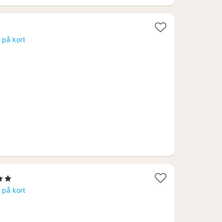
s på kort
rner
s på kort
8