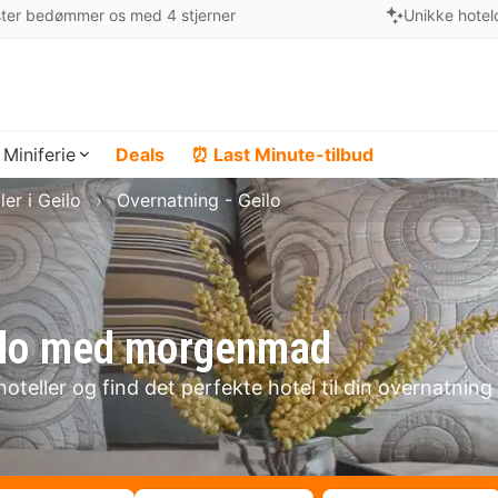
ter bedømmer os med 4 stjerner
Unikke hotel
Miniferie
Deals
⏰ Last Minute-tilbud
ler i Geilo
Overnatning - Geilo
Geilo med morgenmad
oteller og find det perfekte hotel til din overnatning