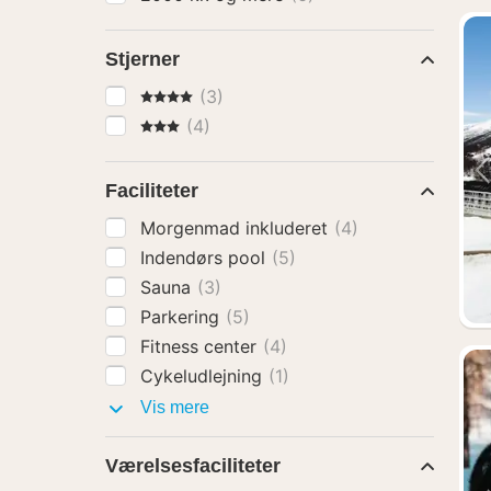
Stjerner
4 Stjerner
(3)
3 Stjerner
(4)
Faciliteter
Morgenmad inkluderet
(4)
Indendørs pool
(5)
Sauna
(3)
Parkering
(5)
Fitness center
(4)
Cykeludlejning
(1)
Faciliteter
Vis mere
Værelsesfaciliteter