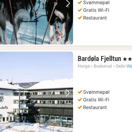
Svømmepøl
Forrige billede
Næste billede
Gratis Wi-Fi
Restaurant
1
Bardøla Fjelltun
, 3 St
nat
Norge
›
Buskerud
›
Geilo
Vi
fra
72
kr.
Svømmepøl
Forrige billede
Næste billede
Gratis Wi-Fi
Restaurant