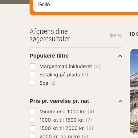
Søg efter destination ...
Afgræns dine
10
fjerne
søgeresultater
Populære filtre
Morgenmad inkluderet
(4)
Betaling på plads
(3)
Spa
(2)
Pris pr. værelse pr. nat
Mindre end 1000 kr.
(4)
1000 kr. til 1500 kr.
(7)
1500 kr. til 2000 kr.
(6)
2000 kr. og mere
(6)