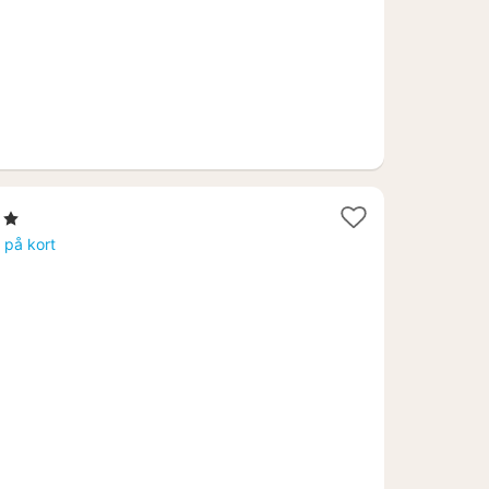
jerner
s på kort
2