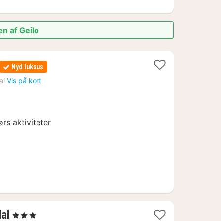
en af Geilo
Nyd luksus
al
Vis på kort
rs aktiviteter
1
dal
, 3 Stjerner