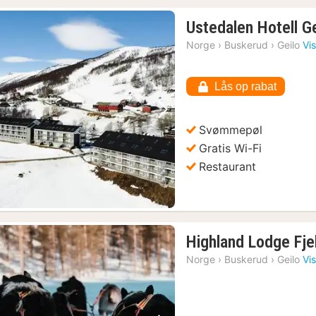
Ustedalen Hotell Ge
Norge
›
Buskerud
›
Geilo
Vi
Lås op rabat
Forrige billede
Næste billede
Svømmepøl
Gratis Wi-Fi
Restaurant
Highland Lodge Fje
Norge
›
Buskerud
›
Geilo
Vi