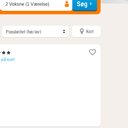
Søg
2 Voksne (1 Værelse)
Kort
tjerner
t
s på kort
3