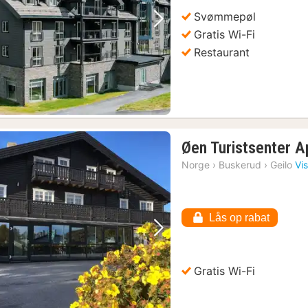
kr.
Svømmepøl
Forrige billede
Næste billede
Gratis Wi-Fi
Restaurant
Øen Turistsenter 
Norge
›
Buskerud
›
Geilo
Vi
Lås op rabat
Forrige billede
Næste billede
Gratis Wi-Fi