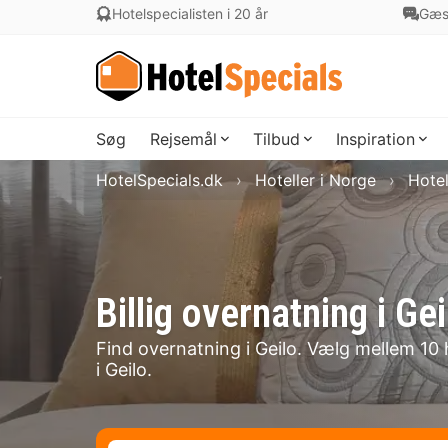
Hotelspecialisten i 20 år
Gæs
Søg
Rejsemål
Tilbud
Inspiration
HotelSpecials.dk
Hoteller i Norge
Hotel
Billig overnatning i 
Find overnatning i Geilo. Vælg mellem 10 h
i Geilo.