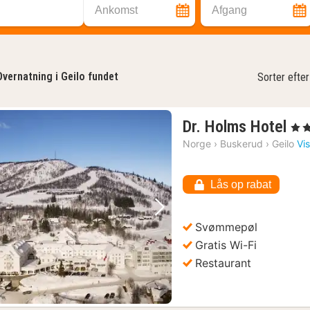
Ankomst
Afgang
Overnatning i Geilo fundet
Sorter efter
1
Dr. Holms Hotel
, 4 S
na
Norge
›
Buskerud
›
Geilo
Vi
fra
87
Lås op rabat
kr.
Forrige billede
Næste billede
Svømmepøl
Gratis Wi-Fi
Restaurant