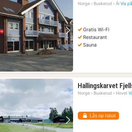
Norge
›
Buskerud
›
Ål
Vis på
Gratis Wi-Fi
Forrige billede
Næste billede
Restaurant
Sauna
Hallingskarvet Fjel
Norge
›
Buskerud
›
Hovet
V
Lås op rabat
Forrige billede
Næste billede