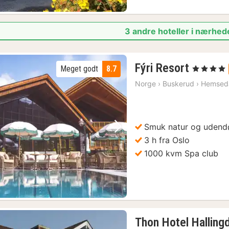
3 andre hoteller i nærhed
1
Fýri Resort
Meget godt
8.7
, 4 Stjerner
nat
Norge
›
Buskerud
›
Hemsed
fra
1344
kr.
Smuk natur og udendø
Forrige billede
Næste billede
3 h fra Oslo
1000 kvm Spa club
Thon Hotel Halling