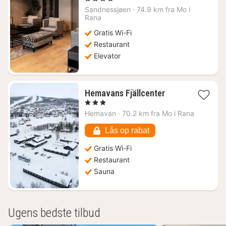
fra
Sandnessjøen
·
74.9 km fra Mo i
720
Rana
kr.
Gratis Wi-Fi
Restaurant
Elevator
1
Hemavans Fjällcenter
nat
, 3 Stjerner
fra
Hemavan
·
70.2 km fra Mo i Rana
465
kr.
Lås op rabat
Gratis Wi-Fi
Restaurant
Sauna
Ugens bedste tilbud