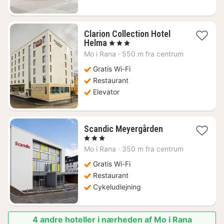
Clarion Collection Hotel
1
Helma
, 3 Stjerner
nat
Mo i Rana
·
550 m fra centrum
fra
1010
Gratis Wi-Fi
kr.
Restaurant
Elevator
1
Scandic Meyergården
nat
, 3 Stjerner
fra
Mo i Rana
·
350 m fra centrum
828
kr.
Gratis Wi-Fi
Restaurant
Cykeludlejning
4 andre hoteller i nærheden af Mo i Rana