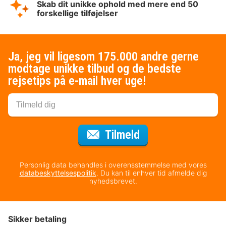
Skab dit unikke ophold med mere end 50
forskellige tilføjelser
Ja, jeg vil ligesom 175.000 andre gerne
modtage unikke tilbud og de bedste
rejsetips på e-mail hver uge!
til nyhedsbrevet
Tilmeld
Personlig data behandles i overensstemmelse med vores
databeskyttelsespolitik
. Du kan til enhver tid afmelde dig
nyhedsbrevet.
Sikker betaling