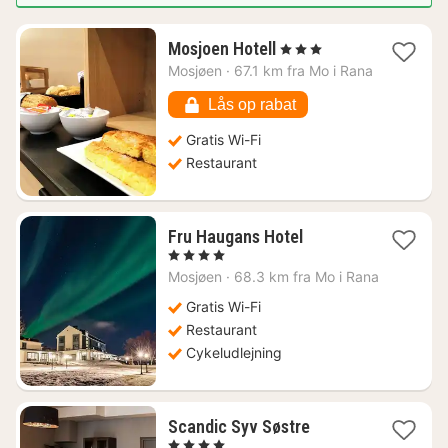
1
Mosjoen Hotell
, 3 Stjerner
nat
Mosjøen
·
67.1 km fra Mo i Rana
fra
958
Lås op rabat
kr.
Gratis Wi-Fi
Restaurant
1
Fru Haugans Hotel
nat
, 4 Stjerner
fra
Mosjøen
·
68.3 km fra Mo i Rana
828
kr.
Gratis Wi-Fi
Restaurant
Cykeludlejning
1
Scandic Syv Søstre
nat
, 4 Stjerner