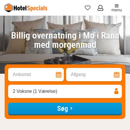
menu
Mine
favoritter
Billig overnatning i Mo i Rana
med morgenmad
Ankomst
Afgang
2 Voksne (1 Værelse)
Søg