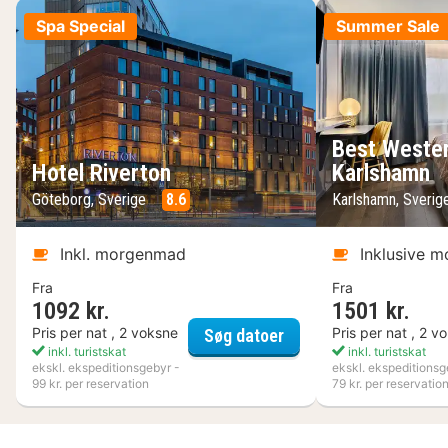
Spa Special
Summer Sale
Best Wester
Hotel Riverton
Karlshamn
Göteborg, Sverige
8.6
Karlshamn, Sveri
Inkl. morgenmad
Inklusive 
Fra
Fra
1092 kr.
1501 kr.
Hotel Riverton
Pris per nat , 2 voksne
Pris per nat , 2 v
Søg datoer
inkl. turistskat
inkl. turistskat
ekskl. ekspeditionsgebyr -
ekskl. ekspeditionsg
99 kr. per reservation
79 kr. per reservatio