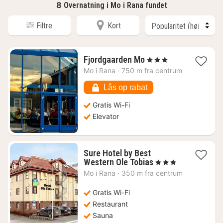
8
Overnatning i Mo i Rana fundet
Filtre
Kort
1
Fjordgaarden Mo
, 3 Stjerner
nat
Mo i Rana
·
750 m fra centrum
fra
999
Lås op rabat
kr.
Gratis Wi-Fi
Elevator
Sure Hotel by Best
1
Western Ole Tobias
, 3 Stjerner
nat
Mo i Rana
·
350 m fra centrum
fra
643
Gratis Wi-Fi
kr.
Restaurant
Sauna