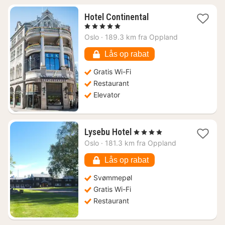
1
Hotel Continental
nat
, 5 Stjerner
fra
Oslo
·
189.3 km fra Oppland
2425
kr.
Lås op rabat
Gratis Wi-Fi
Restaurant
Elevator
1
Lysebu Hotel
, 4 Stjerner
nat
Oslo
·
181.3 km fra Oppland
fra
1247
Lås op rabat
kr.
Svømmepøl
Gratis Wi-Fi
Restaurant