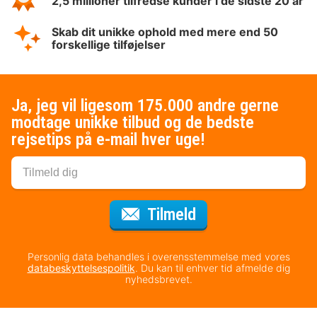
2,5 millioner tilfredse kunder i de sidste 20 år
Skab dit unikke ophold med mere end 50
forskellige tilføjelser
Ja, jeg vil ligesom 175.000 andre gerne
modtage unikke tilbud og de bedste
rejsetips på e-mail hver uge!
til nyhedsbrevet
Tilmeld
Personlig data behandles i overensstemmelse med vores
databeskyttelsespolitik
. Du kan til enhver tid afmelde dig
nyhedsbrevet.