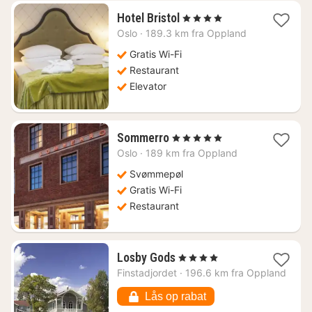
1
Hotel Bristol
, 4 Stjerner
nat
Oslo
·
189.3 km fra Oppland
fra
1726
Gratis Wi-Fi
kr.
Restaurant
Elevator
1
Sommerro
, 5 Stjerner
nat
Oslo
·
189 km fra Oppland
fra
2645
Svømmepøl
kr.
Gratis Wi-Fi
Restaurant
1
Losby Gods
, 4 Stjerner
nat
Finstadjordet
·
196.6 km fra Oppland
fra
1066
Lås op rabat
kr.