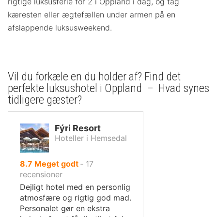
rigtige luksusferie for 2 i Oppland i dag, og tag
kæresten eller ægtefællen under armen på en
afslappende luksusweekend.
Vil du forkæle en du holder af? Find det
perfekte luksushotel i Oppland – Hvad synes
tidligere gæster?
Fýri Resort
Hoteller i Hemsedal
ud
8.7
Meget godt
‐
17
af
recensioner
10,
Dejligt hotel med en personlig
atmosfære og rigtig god mad.
Personalet gør en ekstra