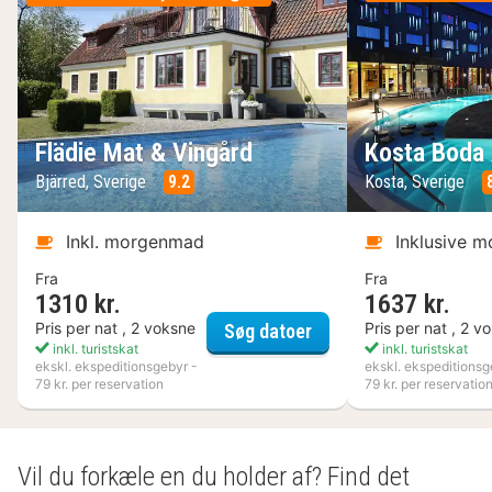
Flädie Mat & Vingård
Kosta Boda 
Bjärred, Sverige
9.2
Kosta, Sverige
Inkl. morgenmad
Inklusive 
Fra
Fra
1310 kr.
1637 kr.
Flädie Mat & Vingård
Pris per nat , 2 voksne
Pris per nat , 2 v
Søg datoer
inkl. turistskat
inkl. turistskat
ekskl. ekspeditionsgebyr -
ekskl. ekspeditionsg
79 kr. per reservation
79 kr. per reservatio
Vil du forkæle en du holder af? Find det