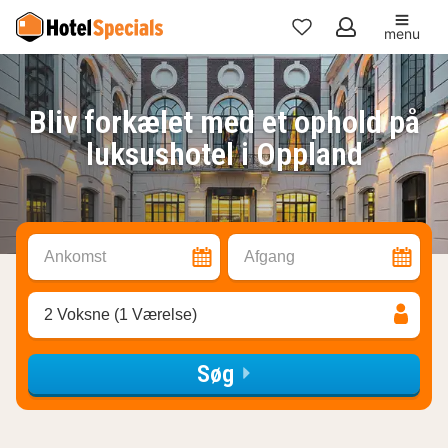
menu
Mine
favoritter
Bliv forkælet med et ophold på
luksushotel i Oppland
Ankomst
Afgang
2 Voksne (1 Værelse)
Søg