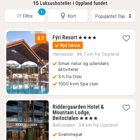
15
Luksushoteller i Oppland fundet
1
Filtre
Kort
3
Fýri Resort
, 4 Stjerner
8.7
nætter
Nyd luksus
fra
962
Hemsedal
·
98.7 km fra Oppland
kr.
Smuk natur og udendørs
aktiviteter
3 h fra Oslo
1000 kvm Spa club
Riddergaarden Hotel &
Mountain Lodge,
1
Beitostølen
, 4 Stjerner
nat
Beitostølen
·
54 km fra Oppland
fra
1357
Svømmepøl