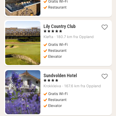
kr.
Gratis Wi-Fi
Restaurant
1
Lily Country Club
nat
, 5 Stjerner
fra
Kløfta
·
180.7 km fra Oppland
1061
kr.
Gratis Wi-Fi
Restaurant
Elevator
1
Sundvolden Hotel
nat
, 4 Stjerner
fra
Krokkleiva
·
167.6 km fra Oppland
1147
kr.
Gratis Wi-Fi
Restaurant
Elevator