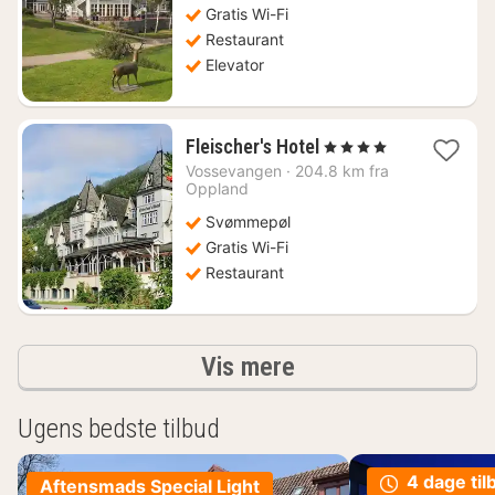
Gratis Wi-Fi
Restaurant
Elevator
1
Fleischer's Hotel
, 4 Stjerner
nat
Vossevangen
·
204.8 km fra
fra
Oppland
1172
Svømmepøl
kr.
Gratis Wi-Fi
Restaurant
resultater
Vis mere
Ugens bedste tilbud
4 dage til
Aftensmads Special Light