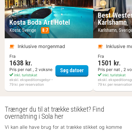
Best Wester
Kosta Boda Art Hotel
Karlshamn
Kosta, Sverige
8.7
Karlshamn, Sveri
Inklusive morgenmad
Inklusive 
Fra
Fra
1638 kr.
1501 kr.
Kosta Boda Art Hotel
Pris per nat , 2 voksne
Pris per nat , 2 v
Søg datoer
inkl. turistskat
inkl. turistskat
ekskl. ekspeditionsgebyr -
ekskl. ekspeditionsg
79 kr. per reservation
79 kr. per reservatio
Trænger du til at trække stikket? Find
overnatning i Sola her
Vi kan alle have brug for at trække stikket og komme