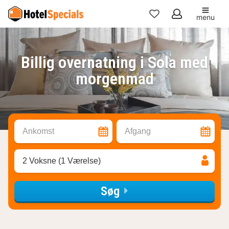
menu
Mine
favoritter
Billig overnatning i Sola med
morgenmad
Ankomst
Afgang
2 Voksne (1 Værelse)
Søg