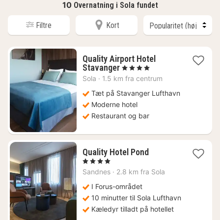
10
Overnatning i Sola fundet
Filtre
Kort
Quality Airport Hotel
1
Stavanger
, 4 Stjerner
nat
Sola
·
1.5 km fra centrum
fra
891
Tæt på Stavanger Lufthavn
kr.
Moderne hotel
Restaurant og bar
1
Quality Hotel Pond
nat
, 4 Stjerner
fra
Sandnes
·
2.8 km fra Sola
786
kr.
I Forus-området
10 minutter til Sola Lufthavn
Kæledyr tilladt på hotellet