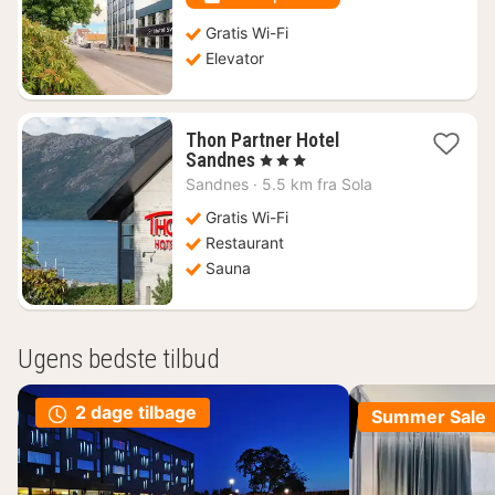
kr.
Gratis Wi-Fi
Elevator
Thon Partner Hotel
1
Sandnes
, 3 Stjerner
nat
Sandnes
·
5.5 km fra Sola
fra
732
Gratis Wi-Fi
kr.
Restaurant
Sauna
Ugens bedste tilbud
2 dage tilbage
Summer Sale