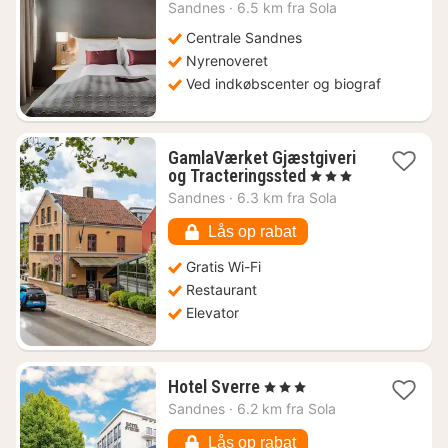
fra
Sandnes
·
6.5 km fra Sola
833
kr.
Centrale Sandnes
Nyrenoveret
Ved indkøbscenter og biograf
GamlaVærket Gjæstgiveri
1
og Tracteringssted
, 3 Stjerner
nat
Sandnes
·
6.3 km fra Sola
fra
842
Lås op rabat
kr.
Gratis Wi-Fi
Restaurant
Elevator
1
Hotel Sverre
, 3 Stjerner
nat
Sandnes
·
6.2 km fra Sola
fra
566
Lås op rabat