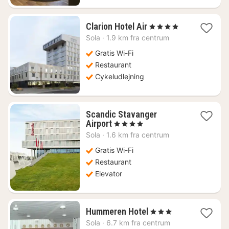
1
Clarion Hotel Air
, 4 Stjerner
nat
Sola
·
1.9 km fra centrum
fra
688
Gratis Wi-Fi
kr.
Restaurant
Cykeludlejning
Scandic Stavanger
1
Airport
, 4 Stjerner
nat
Sola
·
1.6 km fra centrum
fra
777
Gratis Wi-Fi
kr.
Restaurant
Elevator
1
Hummeren Hotel
, 3 Stjerner
nat
Sola
·
6.7 km fra centrum