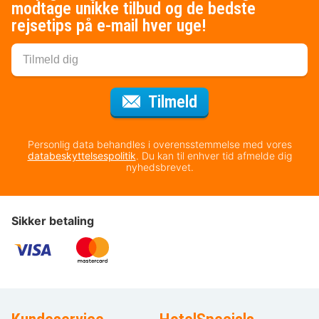
modtage unikke tilbud og de bedste
rejsetips på e-mail hver uge!
til nyhedsbrevet
Tilmeld
Personlig data behandles i overensstemmelse med vores
databeskyttelsespolitik
. Du kan til enhver tid afmelde dig
nyhedsbrevet.
Sikker betaling