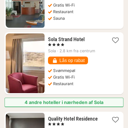
fra
978
Gratis Wi-Fi
kr.
Restaurant
Sauna
1
Sola Strand Hotel
nat
, 4 Stjerner
fra
Sola
·
2.8 km fra centrum
992
kr.
Lås op rabat
Svømmepøl
Gratis Wi-Fi
Restaurant
4 andre hoteller i nærheden af Sola
1
Quality Hotel Residence
nat
, 4 Stjerner