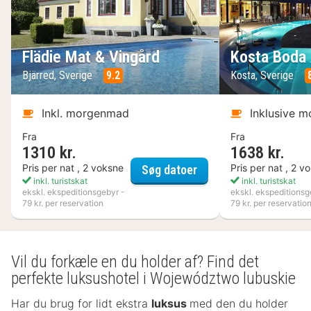
Flädie Mat & Vingård
Kosta Boda 
Bjärred, Sverige
9.2
Kosta, Sverige
Inkl. morgenmad
Inklusive 
Fra
Fra
1310 kr.
1638 kr.
Flädie Mat & Vingård
Pris per nat , 2 voksne
Pris per nat , 2 v
Søg datoer
inkl. turistskat
inkl. turistskat
ekskl. ekspeditionsgebyr -
ekskl. ekspeditionsg
79 kr. per reservation
79 kr. per reservatio
Vil du forkæle en du holder af? Find det
perfekte luksushotel i Województwo lubuskie
Har du brug for lidt ekstra
luksus
med den du holder