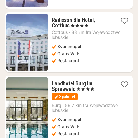
Radisson Blu Hotel,
1
Cottbus
, 4 Stjerner
nat
Cottbus
·
83 km fra Województwo
fra
lubuskie
599
Svømmepøl
kr.
Gratis Wi-Fi
Restaurant
Landhotel Burg Im
1
Spreewald
, 4 Stjerner
nat
Spahotel
fra
1391
Burg
·
88.7 km fra Województwo
lubuskie
kr.
Svømmepøl
Gratis Wi-Fi
Restaurant