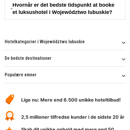
Hvornår er det bedste tidspunkt at booke
et luksushotel i Województwo lubuskie?
Hotelkategorier i Województwo lubuskie
De bedste destinationer
Populære emner
Om
HotelSpecials
Lige nu: Mere end 6.500 unikke hoteltilbud!
2,5 millioner tilfredse kunder i de sidste 20 år
Skab dit unikke ophold med mere end 50