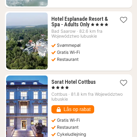
Hotel Esplanade Resort &
1
Spa - Adults Only
, 4 Stjerner
nat
Bad Saarow
·
82.6 km fra
fra
Województwo lubuskie
835
Svømmepøl
kr.
Gratis Wi-Fi
Restaurant
1
Sorat Hotel Cottbus
nat
, 4 Stjerner
fra
Cottbus
·
81.8 km fra Województwo
792
lubuskie
kr.
Lås op rabat
Gratis Wi-Fi
Restaurant
Cykeludlejning