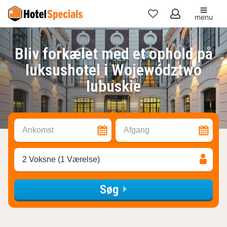
menu
Mine
favoritter
Bliv forkælet med et ophold på
luksushotel i Województwo
lubuskie
Ankomst
Afgang
2 Voksne (1 Værelse)
Søg