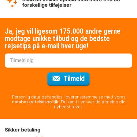
forskellige tilføjelser
Ja, jeg vil ligesom 175.000 andre gerne
modtage unikke tilbud og de bedste
rejsetips på e-mail hver uge!
til nyhedsbrevet
Tilmeld
Personlig data behandles i overensstemmelse med vores
databeskyttelsespolitik
. Du kan til enhver tid afmelde dig
nyhedsbrevet.
Sikker betaling