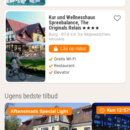
Kur und Wellnesshaus
Spreebalance, The
1
Originals Relais
, 4 Stjerner
nat
Burg
·
87.8 km fra Województwo
fra
lubuskie
1086
kr.
Lås op rabat
Gratis Wi-Fi
Restaurant
Elevator
Ugens bedste tilbud
Kun
12:57
Aftensmads Special Light