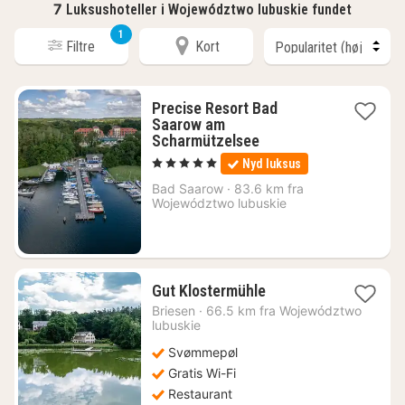
7
Luksushoteller i Województwo lubuskie fundet
1
Filtre
Kort
Precise Resort Bad
Saarow am
2
Scharmützelsee
nætter
, 5 Stjerner
Nyd luksus
fra
1138
Bad Saarow
·
83.6 km fra
Województwo lubuskie
kr.
1
Gut Klostermühle
nat
Briesen
·
66.5 km fra Województwo
fra
lubuskie
928
Svømmepøl
kr.
Gratis Wi-Fi
Restaurant