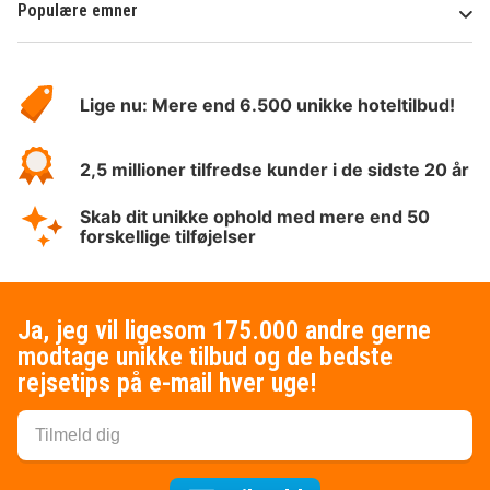
Populære emner
Om
HotelSpecials
Lige nu: Mere end 6.500 unikke hoteltilbud!
2,5 millioner tilfredse kunder i de sidste 20 år
Skab dit unikke ophold med mere end 50
forskellige tilføjelser
Ja, jeg vil ligesom 175.000 andre gerne
modtage unikke tilbud og de bedste
rejsetips på e-mail hver uge!