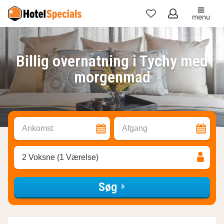
menu
Mine
favoritter
Billig overnatning i Tychy med
morgenmad
Ankomst
Afgang
2 Voksne (1 Værelse)
Søg