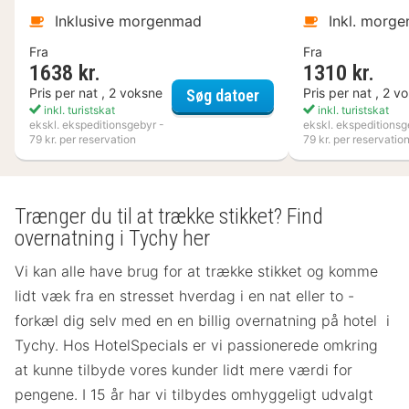
Inklusive morgenmad
Inkl. morg
Fra
Fra
1638 kr.
1310 kr.
Kosta Boda Art Hotel
Pris per nat , 2 voksne
Pris per nat , 2 v
Søg datoer
inkl. turistskat
inkl. turistskat
ekskl. ekspeditionsgebyr -
ekskl. ekspeditionsg
79 kr. per reservation
79 kr. per reservatio
Trænger du til at trække stikket? Find
overnatning i Tychy her
Vi kan alle have brug for at trække stikket og komme
lidt væk fra en stresset hverdag i en nat eller to -
forkæl dig selv med en en billig overnatning på hotel i
Tychy. Hos HotelSpecials er vi passionerede omkring
at kunne tilbyde vores kunder lidt mere værdi for
pengene. I 15 år har vi tilbydes omhyggeligt udvalgt