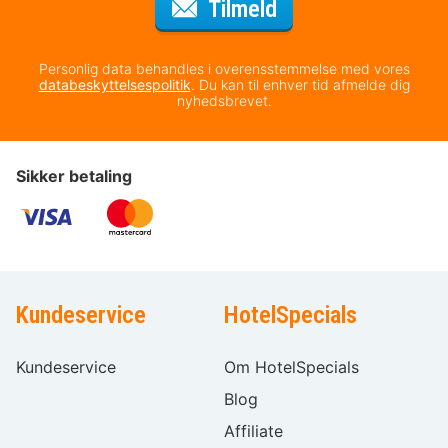
til nyhedsbrevet
Tilmeld
Personlig data behandles i overensstemmelse med vores
databeskyttelsespolitik
. Du kan til enhver tid afmelde dig
nyhedsbrevet.
Sikker betaling
Kundeservice
HotelSpecials
Kundeservice
Om HotelSpecials
Blog
Affiliate