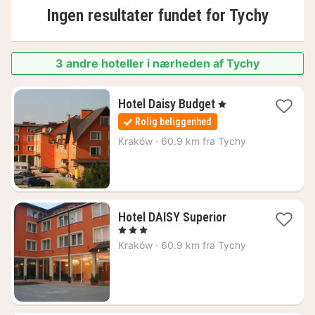
Ingen resultater fundet for
Tychy
3 andre hoteller i nærheden af Tychy
1
Hotel Daisy Budget
, 1 Stjerner
nat
Rolig beliggenhed
fra
281
Kraków
·
60.9 km fra Tychy
kr.
1
Hotel DAISY Superior
nat
, 3 Stjerner
fra
Kraków
·
60.9 km fra Tychy
391
kr.