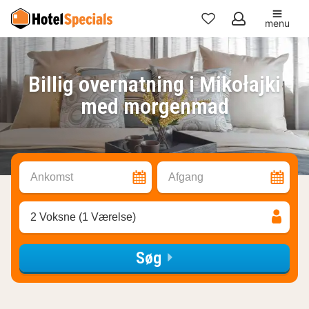
menu
Mine
favoritter
Billig overnatning i Mikołajki
med morgenmad
Ankomst
Afgang
2 Voksne (1 Værelse)
Søg