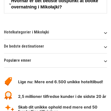
Hvornår er det bedste tidspunkt at booke
overnatning i Mikołajki?
Hotelkategorier i Mikołajki
De bedste destinationer
Populære emner
Om
HotelSpecials
Lige nu: Mere end 6.500 unikke hoteltilbud!
2,5 millioner tilfredse kunder i de sidste 20 år
Skab dit unikke ophold med mere end 50