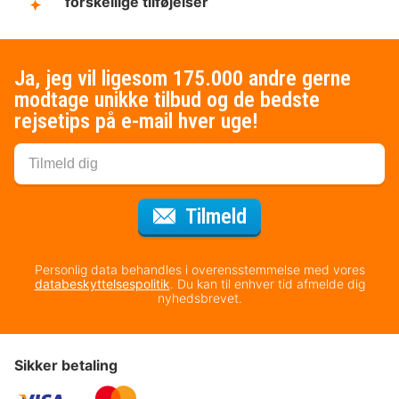
forskellige tilføjelser
Ja, jeg vil ligesom 175.000 andre gerne
modtage unikke tilbud og de bedste
rejsetips på e-mail hver uge!
til nyhedsbrevet
Tilmeld
Personlig data behandles i overensstemmelse med vores
databeskyttelsespolitik
. Du kan til enhver tid afmelde dig
nyhedsbrevet.
Sikker betaling