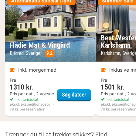
Aftensmads Special Light
Summer Sale
Best Wester
Flädie Mat & Vingård
Karlshamn
Bjärred, Sverige
9.2
Karlshamn, Sveri
Inkl. morgenmad
Inklusive 
Fra
Fra
1310 kr.
1501 kr.
Flädie Mat & Vingård
Pris per nat , 2 voksne
Pris per nat , 2 v
Søg datoer
inkl. turistskat
inkl. turistskat
ekskl. ekspeditionsgebyr -
ekskl. ekspeditionsg
79 kr. per reservation
79 kr. per reservatio
Trænger du til at trække stikket? Find