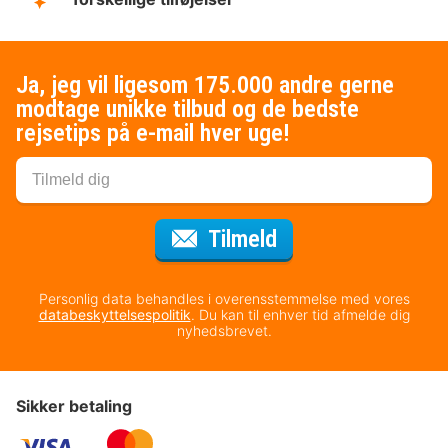
Ja, jeg vil ligesom 175.000 andre gerne
modtage unikke tilbud og de bedste
rejsetips på e-mail hver uge!
til nyhedsbrevet
Tilmeld
Personlig data behandles i overensstemmelse med vores
databeskyttelsespolitik
. Du kan til enhver tid afmelde dig
nyhedsbrevet.
Sikker betaling