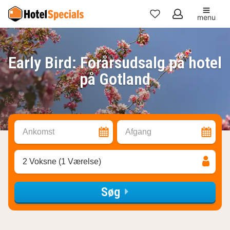
menu
Mine
favoritter
Early Bird: Forårsudsalg på hotel
på Gotland
Ankomst
Afgang
2 Voksne (1 Værelse)
Søg