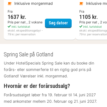
Inklusive morgenmad
Inklusive 
Fra
Fra
1637 kr.
1105 kr.
Kosta Boda Art Hotel
Pris per nat , 2 voksne
Pris per nat , 2 v
Søg datoer
inkl. turistskat
inkl. turistskat
ekskl. ekspeditionsgebyr -
ekskl. ekspeditionsg
79 kr. per reservation
79 kr. per reservatio
Spring Sale på Gotland
Under HotelSpecials Spring Sale kan du booke din
forårs- eller sommerferie til en rigtig god pris på
Gotland! Værelser inkl. morgenmad.
Hvornår er der forårsudsalg?
Forårsudsalget løber fra 19. februar til 14. juni 2027
med ankomster mellem 20. februar og 21. juni 2027.