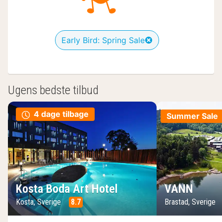
Early Bird: Spring Sale
Ugens bedste tilbud
4 dage tilbage
Summer Sale
Kosta Boda Art Hotel
VANN
Kosta, Sverige
8.7
Brastad, Sverige