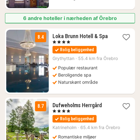
6 andre hoteller i nærheden af Örebro
1
Loka Brunn Hotell & Spa
8.4
nat
, 4 Stjerner
fra
Rolig beliggenhed
1430
kr.
Grythyttan
·
55.4 km fra Örebro
Populær restaurant
Beroligende spa
Naturskønt område
1
Dufweholms Herrgård
8.7
nat
, 4 Stjerner
fra
Rolig beliggenhed
1604
kr.
Katrineholm
·
65.4 km fra Örebro
Romantiske miljøer