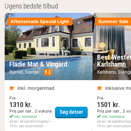
Ugens bedste tilbud
Aftensmads Special Light
Summer Sale
Best Wester
Flädie Mat & Vingård
Karlshamn
Bjärred, Sverige
9.2
Karlshamn, Sveri
Inkl. morgenmad
Inklusive 
Fra
Fra
1310 kr.
1501 kr.
Flädie Mat & Vingård
Pris per nat , 2 voksne
Pris per nat , 2 v
Søg datoer
inkl. turistskat
inkl. turistskat
ekskl. ekspeditionsgebyr -
ekskl. ekspeditionsg
79 kr. per reservation
79 kr. per reservatio