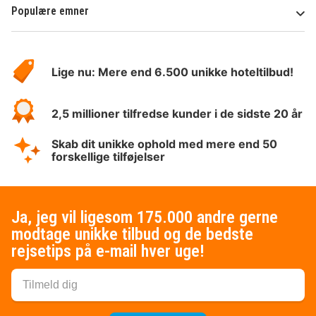
Populære emner
Om
HotelSpecials
Lige nu: Mere end 6.500 unikke hoteltilbud!
2,5 millioner tilfredse kunder i de sidste 20 år
Skab dit unikke ophold med mere end 50
forskellige tilføjelser
Ja, jeg vil ligesom 175.000 andre gerne
modtage unikke tilbud og de bedste
rejsetips på e-mail hver uge!