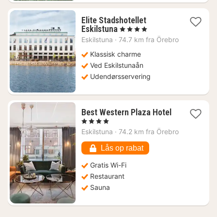
Elite Stadshotellet
1
Eskilstuna
, 4 Stjerner
nat
Eskilstuna
·
74.7 km fra Örebro
fra
721
Klassisk charme
kr.
Ved Eskilstunaån
Udendørsservering
Best Western Plaza Hotel
1
, 4 Stjerner
nat
Eskilstuna
·
74.2 km fra Örebro
fra
646
Lås op rabat
kr.
Gratis Wi-Fi
Restaurant
Sauna