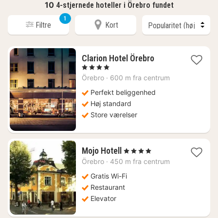
10
4-stjernede hoteller i Örebro fundet
1
Filtre
Kort
1
Clarion Hotel Örebro
nat
, 4 Stjerner
fra
Örebro
·
600 m fra centrum
884
kr.
Perfekt beliggenhed
Høj standard
Store værelser
1
Mojo Hotell
, 4 Stjerner
nat
Örebro
·
450 m fra centrum
fra
756
Gratis Wi-Fi
kr.
Restaurant
Elevator