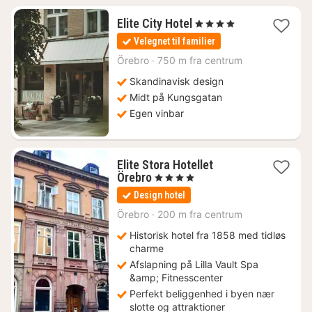
1
Elite City Hotel
, 4 Stjerner
nat
Velegnet til familier
fra
717
Örebro
·
750 m fra centrum
kr.
Skandinavisk design
Midt på Kungsgatan
Egen vinbar
Elite Stora Hotellet
1
Örebro
, 4 Stjerner
nat
Design hotel
fra
773
Örebro
·
200 m fra centrum
kr.
Historisk hotel fra 1858 med tidløs
charme
Afslapning på Lilla Vault Spa
&amp; Fitnesscenter
Perfekt beliggenhed i byen nær
slotte og attraktioner