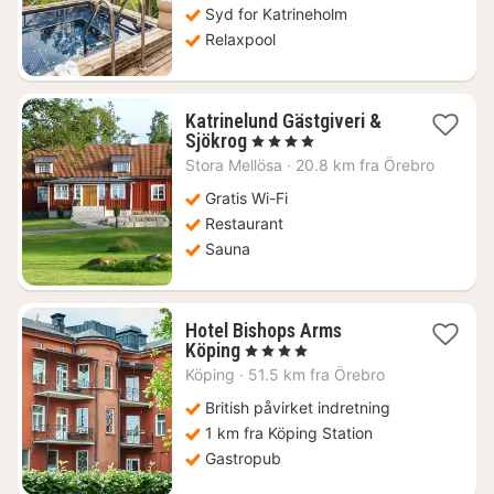
Syd for Katrineholm
Relaxpool
Katrinelund Gästgiveri &
1
Sjökrog
, 4 Stjerner
nat
Stora Mellösa
·
20.8 km fra Örebro
fra
1675
Gratis Wi-Fi
kr.
Restaurant
Sauna
Hotel Bishops Arms
1
Köping
, 4 Stjerner
nat
Köping
·
51.5 km fra Örebro
fra
727
British påvirket indretning
kr.
1 km fra Köping Station
Gastropub