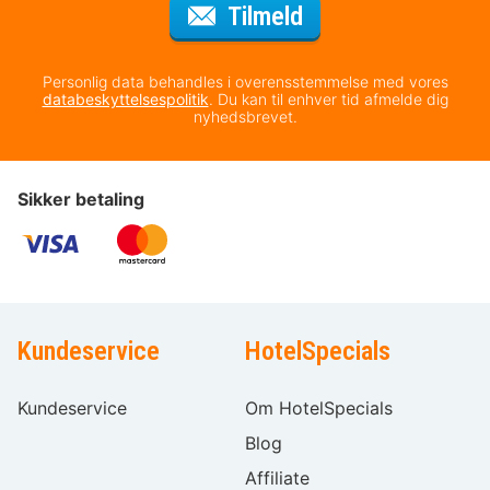
til nyhedsbrevet
Tilmeld
Personlig data behandles i overensstemmelse med vores
databeskyttelsespolitik
. Du kan til enhver tid afmelde dig
nyhedsbrevet.
Sikker betaling
Kundeservice
HotelSpecials
Kundeservice
Om HotelSpecials
Blog
Affiliate