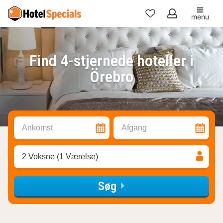
menu
Mine
favoritter
Find 4-stjernede hoteller i
Örebro
Ankomst
Afgang
2 Voksne (1 Værelse)
Søg