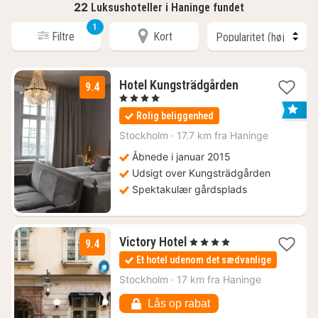
22
Luksushoteller i Haninge fundet
1
Filtre
Kort
1
Hotel Kungsträdgården
9.4
nat
, 4 Stjerner
fra
Rolig beliggenhed
1560
kr.
Stockholm
·
17.7 km fra Haninge
Åbnede i januar 2015
Udsigt over Kungsträdgården
Spektakulær gårdsplads
1
Victory Hotel
, 4 Stjerner
9.4
nat
Et hotel udenom det sædvanlige
fra
1527
Stockholm
·
17 km fra Haninge
kr.
Lås op rabat