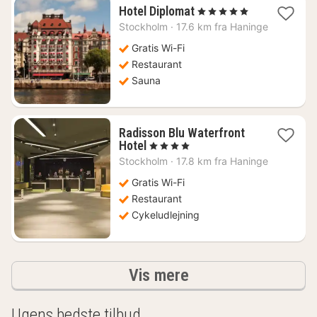
1
Hotel Diplomat
, 5 Stjerner
nat
Stockholm
·
17.6 km fra Haninge
fra
1698
Gratis Wi-Fi
kr.
Restaurant
Sauna
Radisson Blu Waterfront
1
Hotel
, 4 Stjerner
nat
Stockholm
·
17.8 km fra Haninge
fra
862
Gratis Wi-Fi
kr.
Restaurant
Cykeludlejning
resultater
Vis mere
Ugens bedste tilbud