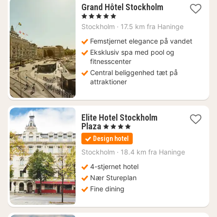
1
Grand Hôtel Stockholm
nat
, 5 Stjerner
fra
Stockholm
·
17.5 km fra Haninge
2576
kr.
Femstjernet elegance på vandet
Eksklusiv spa med pool og
fitnesscenter
Central beliggenhed tæt på
attraktioner
Elite Hotel Stockholm
1
Plaza
, 4 Stjerner
nat
Design hotel
fra
945
Stockholm
·
18.4 km fra Haninge
kr.
4-stjernet hotel
Nær Stureplan
Fine dining