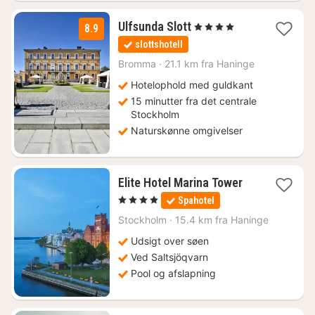
1
Ulfsunda Slott
, 4 Stjerner
8.9
nat
slottshotell
fra
979
Bromma
·
21.1 km fra Haninge
kr.
Hotelophold med guldkant
15 minutter fra det centrale
Stockholm
Naturskønne omgivelser
1
Elite Hotel Marina Tower
nat
, 4 Stjerner
Spahotel
fra
983
Stockholm
·
15.4 km fra Haninge
kr.
Udsigt over søen
Ved Saltsjöqvarn
Pool og afslapning