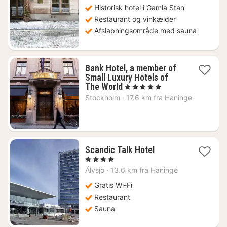
Historisk hotel i Gamla Stan
Restaurant og vinkælder
Afslapningsområde med sauna
Bank Hotel, a member of
Small Luxury Hotels of
1
The World
, 5 Stjerner
nat
Stockholm
·
17.6 km fra Haninge
fra
1813
kr.
1
Scandic Talk Hotel
nat
, 4 Stjerner
fra
Älvsjö
·
13.6 km fra Haninge
468
kr.
Gratis Wi-Fi
Restaurant
Sauna