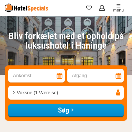
menu
Mine
favoritter
Bliv forkælet med et ophold på
luksushotel i Haninge
Ankomst
Afgang
2 Voksne (1 Værelse)
Søg