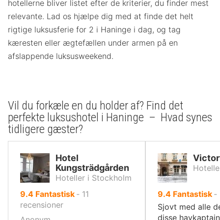
hotellerne bliver listet efter de kriterier, du finder mest
relevante. Lad os hjælpe dig med at finde det helt
rigtige luksusferie for 2 i Haninge i dag, og tag
kæresten eller ægtefællen under armen på en
afslappende luksusweekend.
Vil du forkæle en du holder af? Find det
perfekte luksushotel i Haninge – Hvad synes
tidligere gæster?
Hotel
Victor
Kungsträdgården
Hotelle
Hoteller i Stockholm
ud
ud
9.4
Fantastisk
‐
11
9.4
Fantastisk
‐
af
af
recensioner
Sjovt med alle d
10,
10,
disse havkaptajne
Anonym