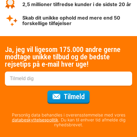
2,5 millioner tilfredse kunder i de sidste 20 år
Skab dit unikke ophold med mere end 50
forskellige tilføjelser
Ja, jeg vil ligesom 175.000 andre gerne
modtage unikke tilbud og de bedste
rejsetips på e-mail hver uge!
til nyhedsbrevet
Tilmeld
Personlig data behandles i overensstemmelse med vores
databeskyttelsespolitik
. Du kan til enhver tid afmelde dig
nyhedsbrevet.