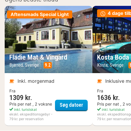
4 dage til
Aftensmads Special Light
Flädie Mat & Vingård
Kosta Boda 
Bjärred, Sverige
9.2
Kosta, Sverige
Inkl. morgenmad
Inklusive 
Fra
Fra
1309 kr.
1636 kr.
Flädie Mat & Vingård
Pris per nat , 2 voksne
Pris per nat , 2 v
Søg datoer
inkl. turistskat
inkl. turistskat
ekskl. ekspeditionsgebyr -
ekskl. ekspeditionsg
79 kr. per reservation
79 kr. per reservatio