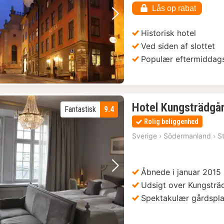
Lås op rabat
Forrige billede
Næste billede
Historisk hotel
Ved siden af slottet
Populær eftermiddag
Hotel Kungsträdgå
Fantastisk
9.4
Rolig beliggenhed
Sverige
›
Södermanland
›
S
Åbnede i januar 2015
Forrige billede
Næste billede
Udsigt over Kungsträ
Spektakulær gårdspl