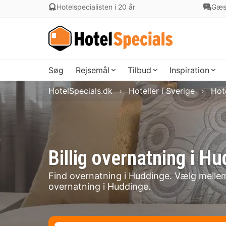
Hotelspecialisten i 20 år
Gæs
Søg
Rejsemål
Tilbud
Inspiration
HotelSpecials.dk
Hoteller i Sverige
Hot
Billig overnatning i 
Find overnatning i Huddinge. Vælg mellem 1
overnatning i Huddinge.