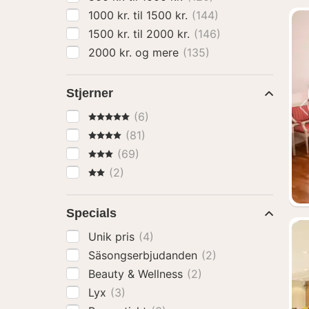
1000 kr. til 1500 kr.
(144)
1500 kr. til 2000 kr.
(146)
2000 kr. og mere
(135)
Stjerner
5 Stjerner
(6)
4 Stjerner
(81)
3 Stjerner
(69)
2 Stjerner
(2)
Specials
Unik pris
(4)
Säsongserbjudanden
(2)
Beauty & Wellness
(2)
Lyx
(3)