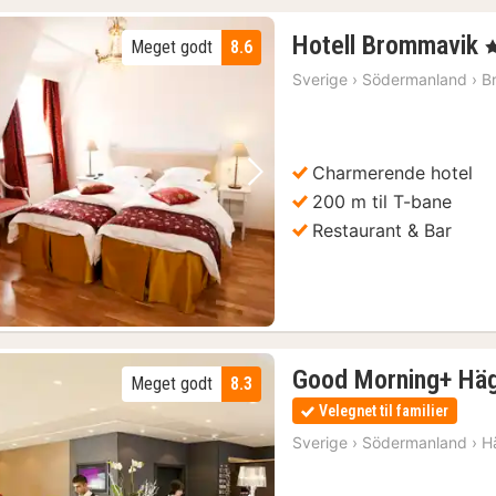
Hotell Brommavik
Meget godt
8.6
, 
n
Sverige
›
Södermanland
›
B
f
k
Charmerende hotel
Forrige billede
Næste billede
200 m til T-bane
Restaurant & Bar
Good Morning+ Hä
Meget godt
8.3
Velegnet til familier
Sverige
›
Södermanland
›
H