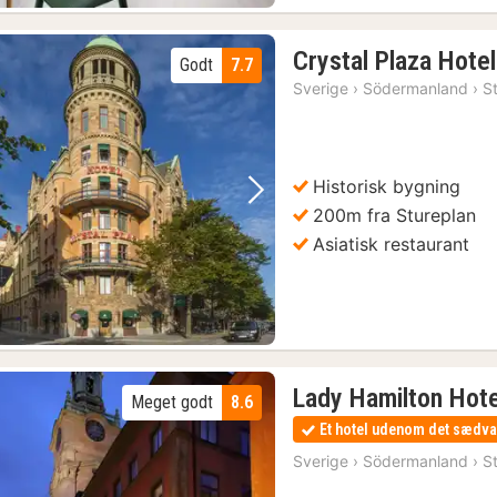
luftsmuseum
(137)
Crystal Plaza Hotel
Godt
7.7
40)
Sverige
›
Södermanland
›
S
Historisk bygning
Forrige billede
Næste billede
200m fra Stureplan
Asiatisk restaurant
Lady Hamilton Hote
Meget godt
8.6
Et hotel udenom det sædva
Sverige
›
Södermanland
›
S