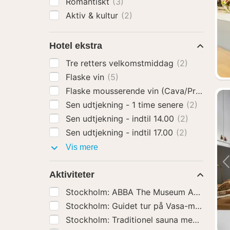
Romantiskt
(3)
Aktiv & kultur
(2)
Hotel ekstra
Tre retters velkomstmiddag
(2)
Flaske vin
(5)
Flaske mousserende vin (Cava/Prosecco)
Sen udtjekning - 1 time senere
(2)
Sen udtjekning - indtil 14.00
(2)
Sen udtjekning - indtil 17.00
(2)
Hotel
Vis mere
ekstra
Aktiviteter
Stockholm: ABBA The Museum Adgangsbi
Stockholm: Guidet tur på Vasa-museet ink
Stockholm: Traditionel sauna med Polar P