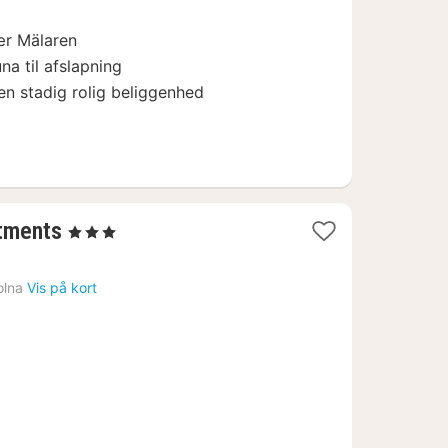
ær Mälaren
a til afslapning
n stadig rolig beliggenhed
1
tments
, 3 Stjerner
nat
fra
olna
Vis på kort
600
kr.