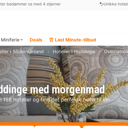
ter bedømmer os med 4 stjerner
Unikke hotel
Miniferie
Deals
⏰ Last Minute-tilbud
eller i Södermanland
Hoteller i Huddinge
Overnatnin
Huddinge med morgenmad
58 hoteller og find det perfekte hotel til din