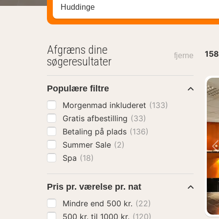
Søg efter destination ...
Afgræns dine
158
fjerne
søgeresultater
Populære filtre
Morgenmad inkluderet
(133)
Gratis afbestilling
(33)
Betaling på plads
(136)
Summer Sale
(2)
Spa
(18)
Pris pr. værelse pr. nat
Mindre end 500 kr.
(22)
500 kr. til 1000 kr.
(120)