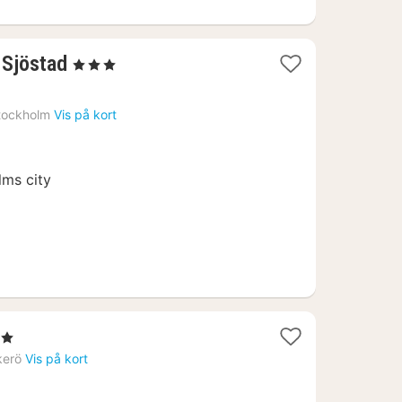
1
Sjöstad
, 3 Stjerner
nat
fra
tockholm
Vis på kort
589
kr.
lms city
er
kerö
Vis på kort