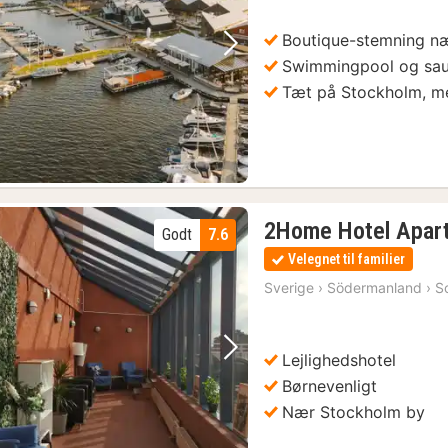
kr.
Boutique-stemning n
Forrige billede
Næste billede
Swimmingpool og saun
Tæt på Stockholm, me
2Home Hotel Apar
Godt
7.6
Velegnet til familier
Sverige
›
Södermanland
›
S
Lejlighedshotel
Forrige billede
Næste billede
Børnevenligt
Nær Stockholm by