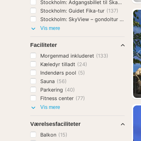
Stockholm: Adgangsbillet til Skansen Fri
Stockholm: Guidet Fika-tur
(137)
Stockholm: SkyView – gondoltur i glas
(1
Aktiviteter
Vis mere
Faciliteter
Morgenmad inkluderet
(133)
Kæledyr tilladt
(24)
Indendørs pool
(5)
Sauna
(56)
Parkering
(40)
Fitness center
(77)
Faciliteter
Vis mere
Værelsesfaciliteter
Balkon
(15)