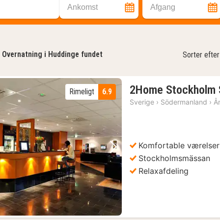
Ankomst
Afgang
Overnatning i Huddinge fundet
Sorter efter
2Home Stockholm 
Rimeligt
6.9
Sverige
›
Södermanland
›
Å
Komfortable værelser
Forrige billede
Næste billede
Stockholmsmässan
Relaxafdeling