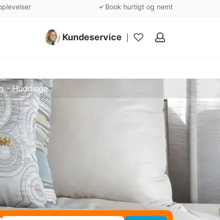
oplevelser
Book hurtigt og nemt
Kundeservice
Mine
favoritter
g - Huddinge