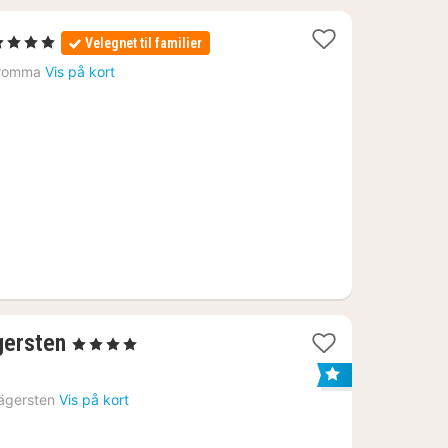
1
4 Stjerner
Velegnet til familier
at
romma
Vis på kort
ra
815
r.
1
gersten
, 4 Stjerner
nat
fra
ägersten
Vis på kort
590
kr.