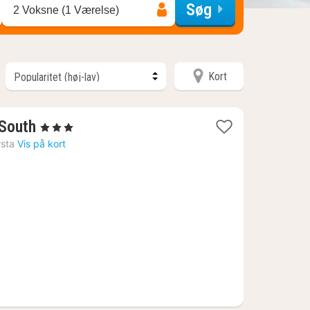
Søg
2 Voksne (1 Værelse)
Kort
1
South
, 3 Stjerner
nat
rsta
Vis på kort
fra
541
kr.