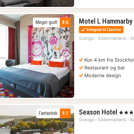
Motel L Hammarby 
Meget godt
8.6
Velegnet til familier
Sverige
›
Södermanland
›
S
Kun 4 km fra Stockho
Forrige billede
Næste billede
Restaurant og bar
Moderne design
1
Season Hotel
, 4 Stjern
Fantastisk
9.1
nat
Sverige
›
Södermanland
›
E
fra
819