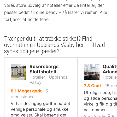
vores store udvalg af hoteller efter de kriterier, der
passer bedst til dine behov – så klarer vi resten. Alle
fortjener at holde ferie!
Trænger du til at trække stikket? Find
overnatning i Upplands Väsby her – Hvad
synes tidligere gæster?
Rosersbergs
Qualit
Slottshotell
Arlan
Hoteller i Upplands
Hotelle
Väsby
ud
7.8
Godt
‐
15
rec
ud
8.1
Meget godt
‐
5
af
Utroligt søde, 
af
recensioner
10,
og søde persona
10,
Vi har det rigtig godt med det
virkelig fik dig ti
venlige personale og smukke
velkommen.
omgivelser. Skal besøge det
Sara Sjödin Ärleg