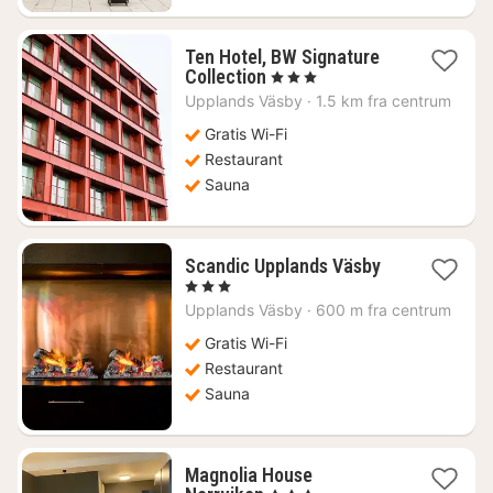
Ten Hotel, BW Signature
1
Collection
, 3 Stjerner
nat
Upplands Väsby
·
1.5 km fra centrum
fra
528
Gratis Wi-Fi
kr.
Restaurant
Sauna
1
Scandic Upplands Väsby
nat
, 3 Stjerner
fra
Upplands Väsby
·
600 m fra centrum
563
kr.
Gratis Wi-Fi
Restaurant
Sauna
Magnolia House