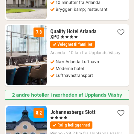
10 minutter fra Arlanda
Bryggeri &amp; restaurant
Quality Hotel Arlanda
7.8
1
XPO
, 4 Stjerner
nat
Velegnet til familier
fra
720
Arlanda
·
10 km fra Upplands Väsby
kr.
Nær Arlanda Lufthavn
Moderne hotel
Lufthavnstransport
2 andre hoteller i nærheden af Upplands Väsby
1
Johannesbergs Slott
8.2
nat
, 4 Stjerner
fra
Rolig beliggenhed
560
kr.
Rimbo
·
28.2 km fra Upplands Väsby