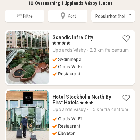
10
Overnatning i Upplands Väsby fundet
Filtre
Kort
1
Scandic Infra City
nat
, 4 Stjerner
fra
Upplands Väsby
·
2.3 km fra centrum
578
kr.
Svømmepøl
Gratis Wi-Fi
Restaurant
Hotel Stockholm North By
1
First Hotels
, 3 Stjerner
nat
Upplands Väsby
·
1.5 km fra centrum
fra
510
Gratis Wi-Fi
kr.
Restaurant
Elevator