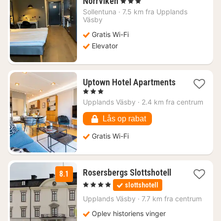
1
Norrviken
, 3 Stjerner
nat
Sollentuna
·
7.5 km fra Upplands
fra
Väsby
644
Gratis Wi-Fi
kr.
Elevator
Uptown Hotel Apartments
1
, 3 Stjerner
nat
Upplands Väsby
·
2.4 km fra centrum
fra
402
Lås op rabat
kr.
Gratis Wi-Fi
1
Rosersbergs Slottshotell
8.1
nat
, 4 Stjerner
slottshotell
fra
857
Upplands Väsby
·
7.7 km fra centrum
kr.
Oplev historiens vinger