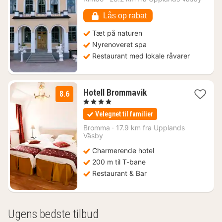
Lås op rabat
Tæt på naturen
Nyrenoveret spa
Restaurant med lokale råvarer
1
Hotell Brommavik
8.6
nat
, 4 Stjerner
fra
Velegnet til familier
816
kr.
Bromma
·
17.9 km fra Upplands
Väsby
Charmerende hotel
200 m til T-bane
Restaurant & Bar
Ugens bedste tilbud