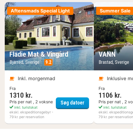
Aftensmads Special Light
Summer Sale
Flädie Mat & Vingård
VANN
Bjärred, Sverige
9.2
Brastad, Sverige
Inkl. morgenmad
Inklusive 
Fra
Fra
1310 kr.
1106 kr.
Flädie Mat & Vingård
Pris per nat , 2 voksne
Pris per nat , 2 v
Søg datoer
inkl. turistskat
inkl. turistskat
ekskl. ekspeditionsgebyr -
ekskl. ekspeditionsg
79 kr. per reservation
79 kr. per reservatio