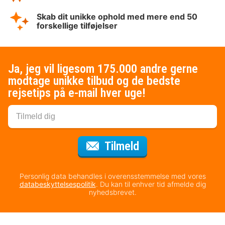
Skab dit unikke ophold med mere end 50
forskellige tilføjelser
Ja, jeg vil ligesom 175.000 andre gerne
modtage unikke tilbud og de bedste
rejsetips på e-mail hver uge!
til nyhedsbrevet
Tilmeld
Personlig data behandles i overensstemmelse med vores
databeskyttelsespolitik
. Du kan til enhver tid afmelde dig
nyhedsbrevet.