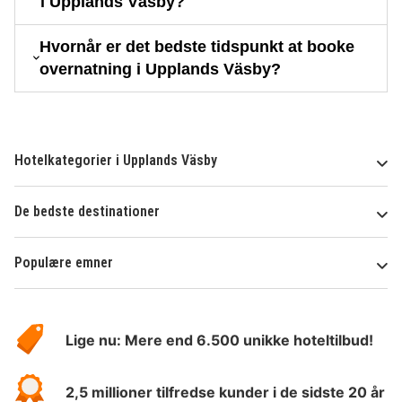
i Upplands Väsby?
Hvornår er det bedste tidspunkt at booke
overnatning i Upplands Väsby?
Hotelkategorier i Upplands Väsby
De bedste destinationer
Populære emner
Om
HotelSpecials
Lige nu: Mere end 6.500 unikke hoteltilbud!
2,5 millioner tilfredse kunder i de sidste 20 år