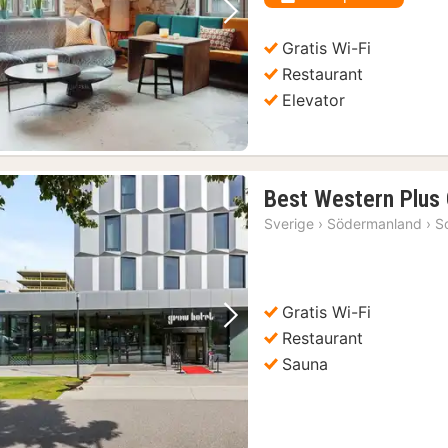
kr.
Forrige billede
Næste billede
Gratis Wi-Fi
Restaurant
Elevator
llet
(29)
l. entré
(29)
lunge i Østersøen
(29)
Best Western Plus
luftsmuseum
(29)
Sverige
›
Södermanland
›
S
9)
Gratis Wi-Fi
Forrige billede
Næste billede
Restaurant
Sauna