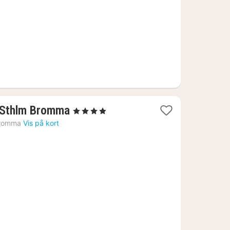
kr.
1
 Sthlm Bromma
, 4 Stjerner
nat
romma
Vis på kort
fra
466
kr.