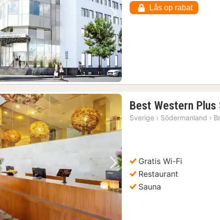
Lås op rabat
Forrige billede
Næste billede
Best Western Plus
Sverige
›
Södermanland
›
B
Gratis Wi-Fi
Forrige billede
Næste billede
Restaurant
Sauna