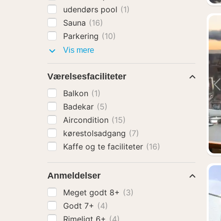
udendørs pool
(1)
Sauna
(16)
Parkering
(10)
Faciliteter
Vis mere
Værelsesfaciliteter
Balkon
(1)
Badekar
(5)
Aircondition
(15)
kørestolsadgang
(7)
Kaffe og te faciliteter
(16)
Anmeldelser
Meget godt 8+
(3)
Godt 7+
(4)
Rimeligt 6+
(4)