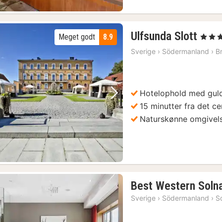
1
Ulfsunda Slott
Meget godt
8.9
, 4 Stjer
nat
Sverige
›
Södermanland
›
B
fra
979
kr.
Hotelophold med gul
Forrige billede
Næste billede
15 minutter fra det c
Naturskønne omgivel
Best Western Soln
Sverige
›
Södermanland
›
S