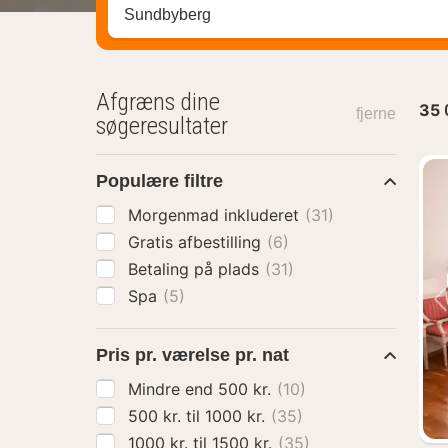
Søg efter destination ...
Afgræns dine
35
fjerne
søgeresultater
Populære filtre
Morgenmad inkluderet
(31)
Gratis afbestilling
(6)
Betaling på plads
(31)
Spa
(5)
Pris pr. værelse pr. nat
Mindre end 500 kr.
(10)
500 kr. til 1000 kr.
(35)
1000 kr. til 1500 kr.
(35)