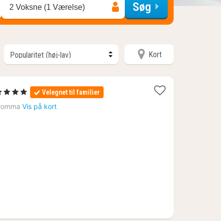
Søg
2 Voksne (1 Værelse)
Kort
1
4 Stjerner
Velegnet til familier
at
romma
Vis på kort
ra
815
r.