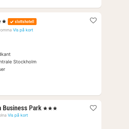
ner
slottshotell
romma
Vis på kort
dkant
entrale Stockholm
ser
1
a Business Park
, 3 Stjerner
nat
olna
Vis på kort
fra
403