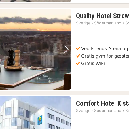
Quality Hotel Stra
Sverige
›
Södermanland
›
S
Ved Friends Arena og
Forrige billede
Næste billede
Gratis gym for gæste
Gratis WiFi
Comfort Hotel Kist
Sverige
›
Södermanland
›
K