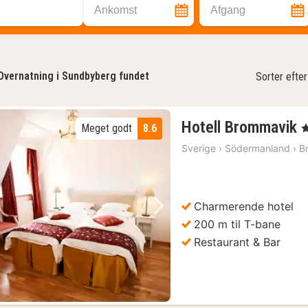
Ankomst
Afgang
Overnatning i Sundbyberg fundet
Sorter efter
Hotell Brommavik
Meget godt
8.6
, 
n
Sverige
›
Södermanland
›
B
f
k
Charmerende hotel
Forrige billede
Næste billede
200 m til T-bane
Restaurant & Bar