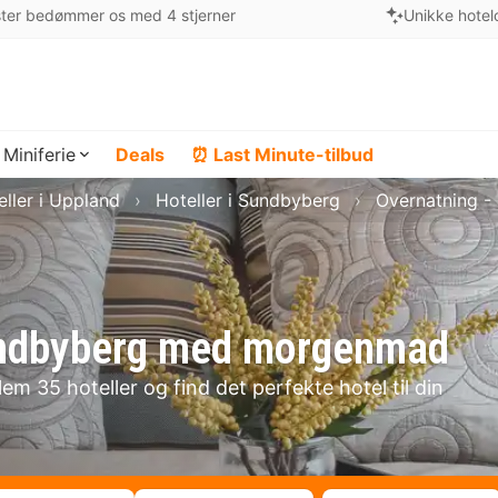
ter bedømmer os med 4 stjerner
Unikke hotel
Miniferie
Deals
⏰ Last Minute-tilbud
eller i Uppland
Hoteller i Sundbyberg
Overnatning -
 Sundbyberg med morgenmad
m 35 hoteller og find det perfekte hotel til din