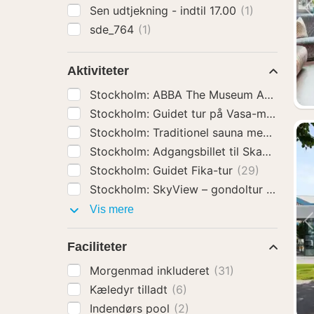
Sen udtjekning - indtil 17.00
(1)
sde_764
(1)
Aktiviteter
Stockholm: ABBA The Museum Adgangsbi
Stockholm: Guidet tur på Vasa-museet ink
Stockholm: Traditionel sauna med Polar P
Stockholm: Adgangsbillet til Skansen Fri
Stockholm: Guidet Fika-tur
(29)
Stockholm: SkyView – gondoltur i glas
(2
Aktiviteter
Vis mere
Faciliteter
Morgenmad inkluderet
(31)
Kæledyr tilladt
(6)
Indendørs pool
(2)