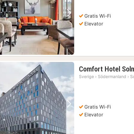
Gratis Wi-Fi
Forrige billede
Næste billede
Elevator
Comfort Hotel Sol
Sverige
›
Södermanland
›
S
Gratis Wi-Fi
Forrige billede
Næste billede
Elevator