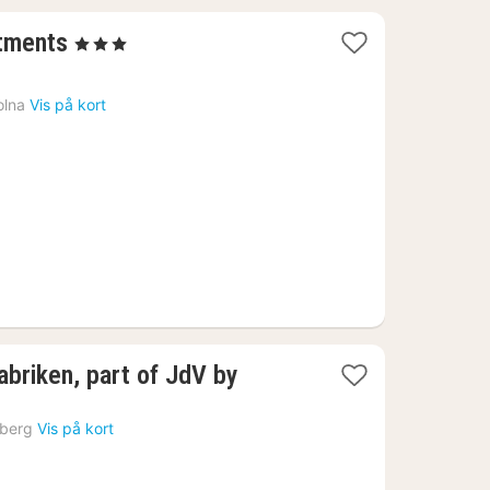
1
tments
, 3 Stjerner
nat
fra
olna
Vis på kort
600
kr.
abriken, part of JdV by
berg
Vis på kort