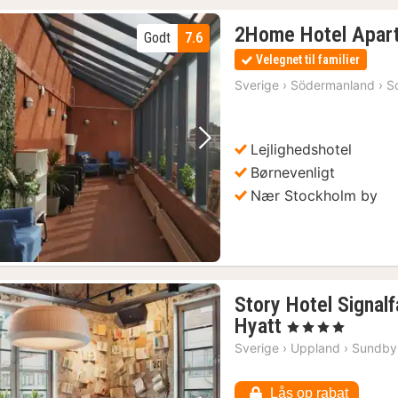
2Home Hotel Apar
Godt
7.6
Velegnet til familier
Sverige
›
Södermanland
›
S
Lejlighedshotel
Forrige billede
Næste billede
Børnevenligt
Nær Stockholm by
Story Hotel Signalf
1
Hyatt
, 4 Stjerner
nat
Sverige
›
Uppland
›
Sundby
fra
641
Lås op rabat