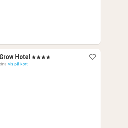
1
 Grow Hotel
, 4 Stjerner
nat
olna
Vis på kort
fra
506
kr.