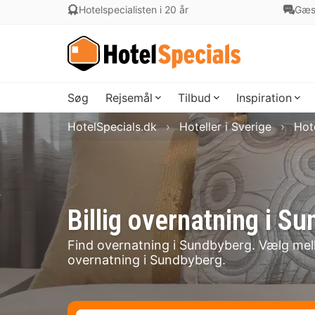
Hotelspecialisten i 20 år
Gæs
Søg
Rejsemål
Tilbud
Inspiration
HotelSpecials.dk
Hoteller i Sverige
Hot
Billig overnatning i
Find overnatning i Sundbyberg. Vælg melle
overnatning i Sundbyberg.