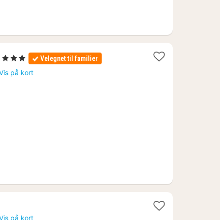
1
, 3 Stjerner
Velegnet til familier
nat
Vis på kort
fra
1084
kr.
Vis på kort