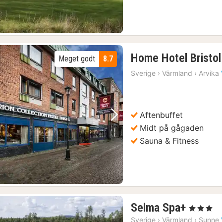
Home Hotel Bristol
Meget godt
8.7
Sverige
›
Värmland
›
Arvika
Aftenbuffet
Forrige billede
Næste billede
Midt på ​​gågaden
Sauna & Fitness
1
Selma Spa+
, 3 Stjerner
nat
Sverige
›
Värmland
›
Sunne