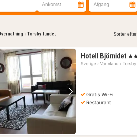
Ankomst
Afgang
Overnatning i Torsby fundet
Sorter efter
1
Hotell Björnidet
, 3 S
na
Sverige
›
Värmland
›
Torsby
fra
95
kr.
Gratis Wi-Fi
Forrige billede
Næste billede
Restaurant