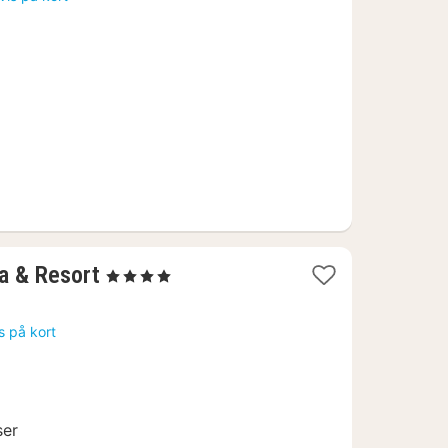
1
a & Resort
, 4 Stjerner
nat
fra
s på kort
1356
kr.
ser