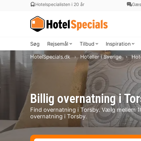
Hotelspecialisten i 20 år
Gæs
Søg
Rejsemål
Tilbud
Inspiration
HotelSpecials.dk
Hoteller i Sverige
Hot
Billig overnatning i 
Find overnatning i Torsby. Vælg mellem 10 
overnatning i Torsby.