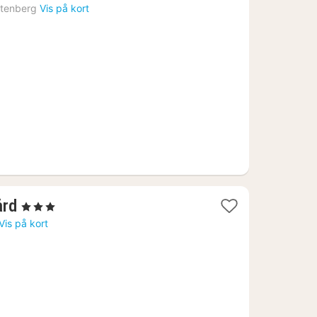
nat
ttenberg
Vis på kort
fra
703
kr.
1
ård
, 3 Stjerner
nat
Vis på kort
fra
1046
kr.