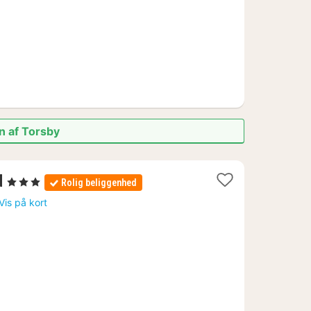
n af Torsby
1
d
, 3 Stjerner
Rolig beliggenhed
nat
Vis på kort
fra
669
kr.