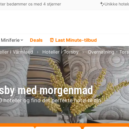
ter bedømmer os med 4 stjerner
Unikke hotel
Miniferie
Deals
⏰ Last Minute-tilbud
eller i Värmland
Hoteller i Torsby
Overnatning - Tor
Torsby med morgenmad
hoteller og find det perfekte hotel til din