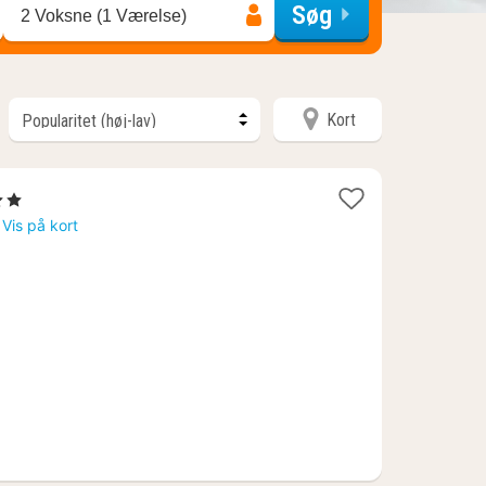
Søg
2 Voksne (1 Værelse)
Kort
tjerner
t
Vis på kort
1