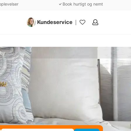
oplevelser
Book hurtigt og nemt
Kundeservice
Mine
favoritter
sby