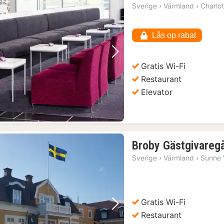
Sverige
›
Värmland
›
Charlo
Lås op rabat
Forrige billede
Næste billede
Gratis Wi-Fi
Restaurant
Elevator
Broby Gästgivareg
Sverige
›
Värmland
›
Sunne
Gratis Wi-Fi
Forrige billede
Næste billede
Restaurant