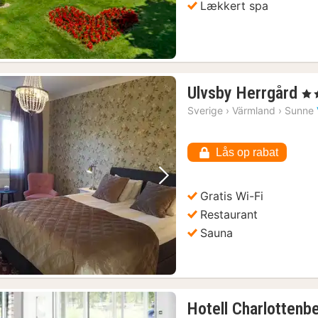
Lækkert spa
1
Ulvsby Herrgård
, 3 
na
Sverige
›
Värmland
›
Sunne
fr
1
Lås op rabat
kr
Forrige billede
Næste billede
Gratis Wi-Fi
Restaurant
Sauna
Hotell Charlottenb