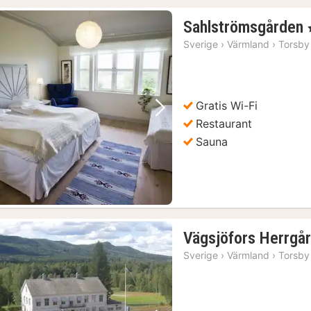
Sahlströmsgården
,
Sverige
›
Värmland
›
Torsby
Gratis Wi-Fi
Forrige billede
Næste billede
Restaurant
Sauna
Vägsjöfors Herrgå
Sverige
›
Värmland
›
Torsby