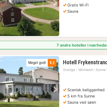
Gratis Wi-Fi
Forrige billede
Næste billede
Sauna
7 andre hoteller i nærhede
Hotell Frykenstran
Meget godt
8.2
Sverige
›
Värmland
›
Sunne
Scenisk beliggenhed
Forrige billede
Næste billede
5 km fra Sunne
Sauna ved søen