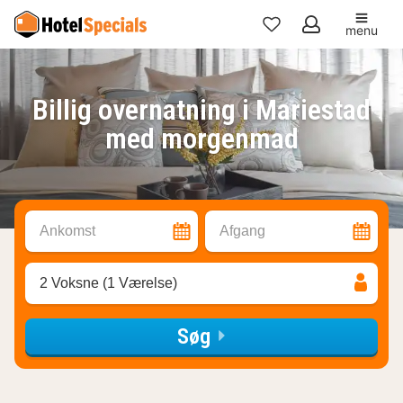
menu
Mine
favoritter
Billig overnatning i Mariestad
med morgenmad
Ankomst
Afgang
2 Voksne (1 Værelse)
Søg