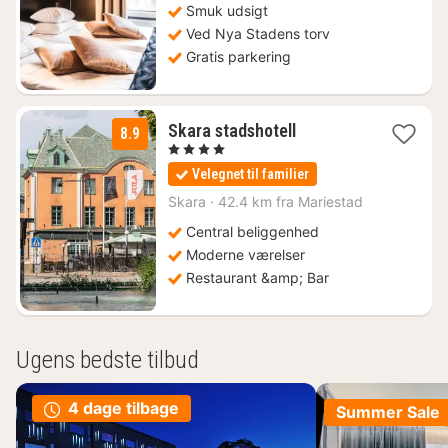
814
Smuk udsigt
kr.
Ved Nya Stadens torv
Gratis parkering
1
Skara stadshotell
8.9
nat
, 4 Stjerner
fra
Velegnet til familier
853
kr.
Skara
·
42.4 km fra Mariestad
Central beliggenhed
Moderne værelser
Restaurant &amp; Bar
Ugens bedste tilbud
4 dage tilbage
Summer Sale