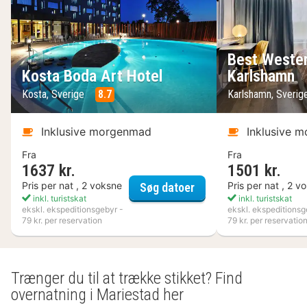
Best Wester
Kosta Boda Art Hotel
Karlshamn
Kosta, Sverige
8.7
Karlshamn, Sveri
Inklusive morgenmad
Inklusive 
Fra
Fra
1637 kr.
1501 kr.
Kosta Boda Art Hotel
Pris per nat , 2 voksne
Pris per nat , 2 v
Søg datoer
inkl. turistskat
inkl. turistskat
ekskl. ekspeditionsgebyr -
ekskl. ekspeditionsg
79 kr. per reservation
79 kr. per reservatio
Trænger du til at trække stikket? Find
overnatning i Mariestad her