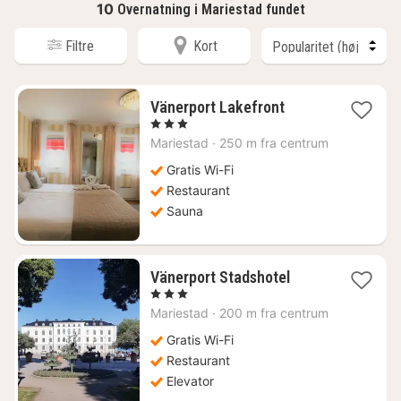
10
Overnatning i Mariestad fundet
Filtre
Kort
1
Vänerport Lakefront
nat
, 3 Stjerner
fra
Mariestad
·
250 m fra centrum
692
kr.
Gratis Wi-Fi
Restaurant
Sauna
1
Vänerport Stadshotel
nat
, 3 Stjerner
fra
Mariestad
·
200 m fra centrum
709
kr.
Gratis Wi-Fi
Restaurant
Elevator