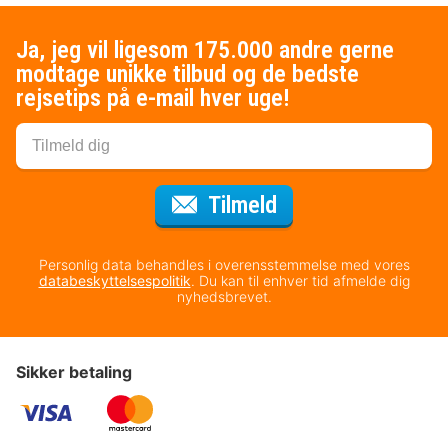
Ja, jeg vil ligesom 175.000 andre gerne
modtage unikke tilbud og de bedste
rejsetips på e-mail hver uge!
til nyhedsbrevet
Tilmeld
Personlig data behandles i overensstemmelse med vores
databeskyttelsespolitik
. Du kan til enhver tid afmelde dig
nyhedsbrevet.
Sikker betaling