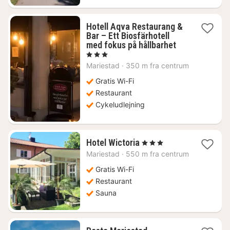
Hotell Aqva Restaurang &
Bar – Ett Biosfärhotell
1
med fokus på hållbarhet
nat
, 3 Stjerner
fra
Mariestad
·
350 m fra centrum
1033
kr.
Gratis Wi-Fi
Restaurant
Cykeludlejning
1
Hotel Wictoria
, 3 Stjerner
nat
Mariestad
·
550 m fra centrum
fra
755
Gratis Wi-Fi
kr.
Restaurant
Sauna