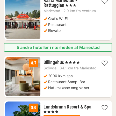
Rasta Mariestad -
1
Rattugglan
, 3 Stjerner
nat
Mariestad
·
2.9 km fra centrum
fra
664
Gratis Wi-Fi
kr.
Restaurant
Elevator
5 andre hoteller i nærheden af Mariestad
1
Billingehus
, 4 Stjerner
8.7
nat
Skövde
·
34.1 km fra Mariestad
fra
1103
2000 kvm spa
kr.
Restaurant &amp; Bar
Naturskønne omgivelser
Lundsbrunn Resort & Spa
8.0
1
, 4 Stjerner
nat