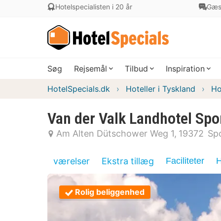
Hotelspecialisten i 20 år
Gæs
Søg
Rejsemål
Tilbud
Inspiration
HotelSpecials.dk
Hoteller i Tyskland
Ho
Van der Valk Landhotel Spo
Am Alten Dütschower Weg 1
19372
Spo
værelser
Ekstra tillæg
Faciliteter
H
Rolig beliggenhed