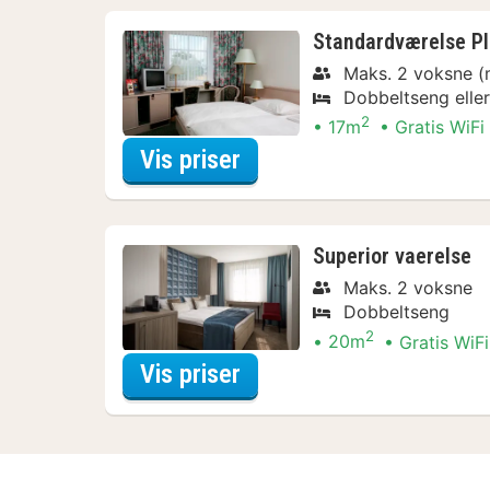
Standardværelse Pl
Maks. 2 voksne (
Dobbeltseng elle
2
17m
Gratis WiFi
for Aftensmads Arrang
Vis priser
Superior vaerelse
Maks. 2 voksne
Dobbeltseng
2
20m
Gratis WiFi
for Aftensmads Arrang
Vis priser