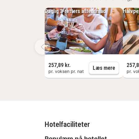
Daglig 3-retters aftensmad
Halvpe
257,89 kr.
257,8
Daglig 3-r
Læs mere
pr. voksen pr. nat
pr. vo
Hotelfaciliteter
Populære på hotellet