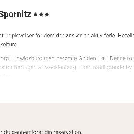
 Spornitz
, 3 Stjerner
aturoplevelser for dem der ønsker en aktiv ferie. Hotell
kelture.
borg Ludwigsburg med berømte Golden Hall. Denne rom
ens for hertugen af ​​Mecklenburg. I den nærliggende by 
eder.
morgenmadsrestauranten . Senere på dagen serveres l
 og et wellness-område med sauna, fitnesscenter og so
e værelser som er udstyret med tv, telefon, minibar
serne.
når du gennemfører din reservation.