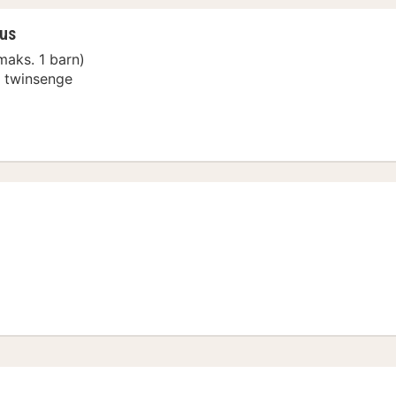
us
maks. 1 barn)
r twinsenge
ement
ement