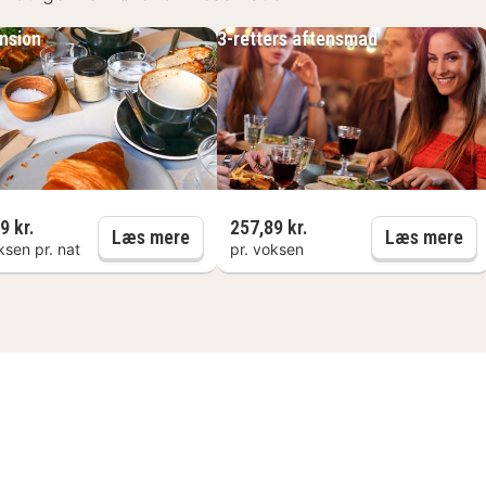
nsion
3-retters aftensmad
9 kr.
257,89 kr.
etters aftensmad
Halvpension
3-
Læs mere
Læs mere
ksen pr. nat
pr. voksen