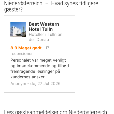
Niederösterreich – Hvad synes tidligere
gæster?
Best Western
Hotel Tulln
Hoteller i Tulln an
der Donau
ud
8.9
Meget godt
‐
17
af
recensioner
10,
Personalet var meget venligt
og imødekommende og tilbød
fremragende løsninger på
kundernes ønsker.
Anonym ‐ de, 27 Jul 2026
Læs gæsteanmeldelser om Niederösterreich