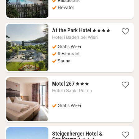
Restaurant
Elevator
1
At the Park Hotel
, 4 Stjerner
nat
Hotel i
Baden bei Wien
fra
984
Gratis Wi-Fi
kr.
Restaurant
Sauna
1
Motel 267
, 3 Stjerner
nat
Hotel i
Sankt Pölten
fra
453
kr.
Gratis Wi-Fi
Steigenberger Hotel &
1