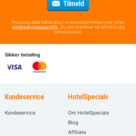
til nyhedsbrevet
Tilmeld
Personlig data behandles i overensstemmelse med vores
databeskyttelsespolitik
. Du kan til enhver tid afmelde dig
nyhedsbrevet.
Sikker betaling
Kundeservice
HotelSpecials
Kundeservice
Om HotelSpecials
Blog
Affiliate