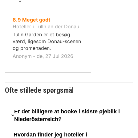
ud
8.9
Meget godt
af
Hoteller i Tulln an der Donau
10,
Tulln Garden er et besøg
værd, ligesom Donau-scenen
og promenaden.
Anonym ‐ de, 27 Jul 2026
Ofte stillede spørgsmål
Er det billigere at booke i sidste øjeblik i
Niederösterreich?
Hvordan finder jeg hoteller i