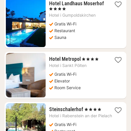
Hotel Landhaus Moserhof
1
, 4 Stjerner
nat
Hotel i
Gumpoldskirchen
fra
955
Gratis Wi-Fi
kr.
Restaurant
Sauna
1
Hotel Metropol
, 4 Stjerner
nat
Hotel i
Sankt Pölten
fra
478
Gratis Wi-Fi
kr.
Elevator
Room Service
1
Steinschalerhof
, 4 Stjerner
nat
Hotel i
Rabenstein an der Pielach
fra
1066
Gratis Wi-Fi
kr.