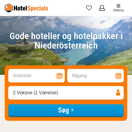
menu
Mine
favoritter
Gode hoteller og hotelpakker i
Niederösterreich
Ankomst
Afgang
2 Voksne (1 Værelse)
Søg