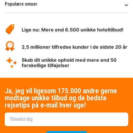
Populære emner
Om
HotelSpecials
Lige nu: Mere end 6.500 unikke hoteltilbud!
2,5 millioner tilfredse kunder i de sidste 20 år
Skab dit unikke ophold med mere end 50
forskellige tilføjelser
Ja, jeg vil ligesom 175.000 andre gerne
modtage unikke tilbud og de bedste
rejsetips på e-mail hver uge!