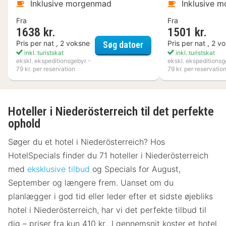
Inklusive morgenmad
Inklusive 
Fra
Fra
1638 kr.
1501 kr.
Kosta Boda Art Hotel
Pris per nat , 2 voksne
Pris per nat , 2 v
Søg datoer
inkl. turistskat
inkl. turistskat
ekskl. ekspeditionsgebyr -
ekskl. ekspeditionsg
79 kr. per reservation
79 kr. per reservatio
Hoteller i Niederösterreich til det perfekte
ophold
Søger du et hotel i Niederösterreich? Hos
HotelSpecials finder du 71 hoteller i Niederösterreich
med
eksklusive tilbud
og Specials for August,
September og længere frem. Uanset om du
planlægger i god tid eller leder efter et sidste øjebliks
hotel i Niederösterreich, har vi det perfekte tilbud til
dig – priser fra kun 410 kr.. I gennemsnit koster et hotel