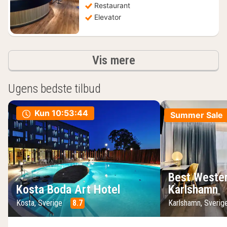
kr.
Restaurant
Elevator
resultater
Vis mere
Ugens bedste tilbud
Kun
10:53:43
Summer Sale
Best Wester
Kosta Boda Art Hotel
Karlshamn
Kosta, Sverige
8.7
Karlshamn, Sveri