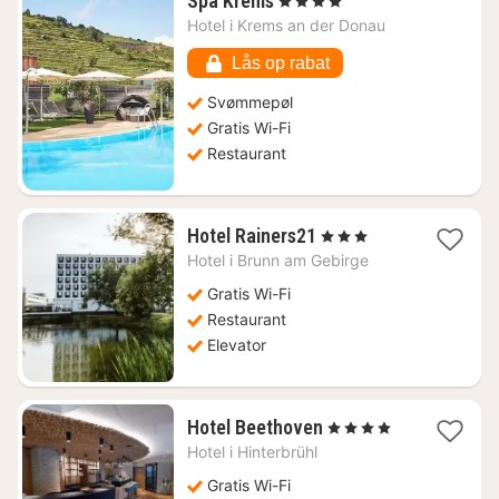
Spa Krems
, 4 Stjerner
nat
Hotel i
Krems an der Donau
fra
1208
Lås op rabat
kr.
Svømmepøl
Gratis Wi-Fi
Restaurant
1
Hotel Rainers21
, 3 Stjerner
nat
Hotel i
Brunn am Gebirge
fra
506
Gratis Wi-Fi
kr.
Restaurant
Elevator
1
Hotel Beethoven
, 4 Stjerner
nat
Hotel i
Hinterbrühl
fra
1033
Gratis Wi-Fi