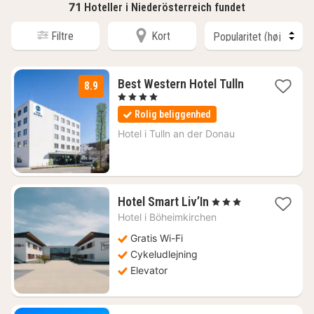
71
Hoteller i Niederösterreich fundet
Filtre
Kort
1
Best Western Hotel Tulln
8.9
nat
, 4 Stjerner
fra
Rolig beliggenhed
898
kr.
Hotel i
Tulln an der Donau
1
Hotel Smart Liv’In
, 3 Stjerner
nat
Hotel i
Böheimkirchen
fra
586
Gratis Wi-Fi
kr.
Cykeludlejning
Elevator