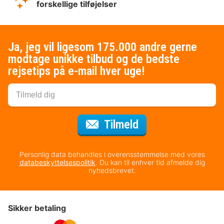
forskellige tilføjelser
Ja, jeg vil ligesom 175.000 andre gerne
modtage unikke tilbud og de bedste
rejsetips på e-mail hver uge!
til nyhedsbrevet
Tilmeld
Personlig data behandles i overensstemmelse med vores
databeskyttelsespolitik
. Du kan til enhver tid afmelde dig
nyhedsbrevet.
Sikker betaling