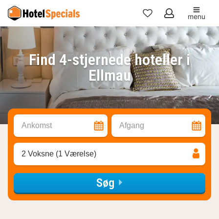
menu
Mine
favoritter
Find 4-stjernede hoteller i
Ellmau
Ankomst
Afgang
2 Voksne (1 Værelse)
Søg