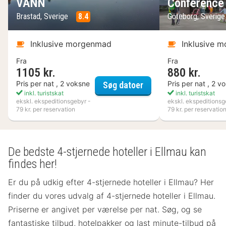
VANN
Conference
Brastad, Sverige
8.4
Göteborg, Sverig
Inklusive morgenmad
Inklusive 
Fra
Fra
1105 kr.
880 kr.
VANN
Pris per nat , 2 voksne
Pris per nat , 2 v
Søg datoer
inkl. turistskat
inkl. turistskat
ekskl. ekspeditionsgebyr -
ekskl. ekspeditionsg
79 kr. per reservation
79 kr. per reservatio
De bedste 4-stjernede hoteller i Ellmau kan
findes her!
Er du på udkig efter 4-stjernede hoteller i Ellmau? Her
finder du vores udvalg af 4-stjernede hoteller i Ellmau.
Priserne er angivet per værelse per nat. Søg, og se
fantastiske tilbud, hotelpakker og last minute-tilbud på