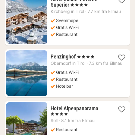
1
Superior
, 4 Stjerner
nat
Kirchberg in Tirol
·
7.7 km fra Ellmau
fra
1773
Svømmepøl
kr.
Gratis Wi-Fi
Restaurant
1
Penzinghof
, 4 Stjerner
nat
Oberndorf in Tirol
·
7.3 km fra Ellmau
fra
1603
Gratis Wi-Fi
kr.
Restaurant
Hotelbar
1
Hotel Alpenpanorama
nat
, 4 Stjerner
fra
Söll
·
8.1 km fra Ellmau
2019
kr.
Restaurant