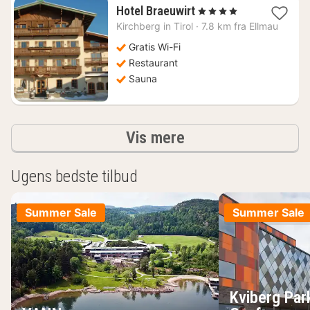
1
Hotel Braeuwirt
, 4 Stjerner
nat
Kirchberg in Tirol
·
7.8 km fra Ellmau
fra
734
Gratis Wi-Fi
kr.
Restaurant
Sauna
resultater
Vis mere
Ugens bedste tilbud
Summer Sale
Summer Sale
Kviberg Par