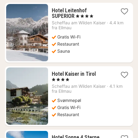
Hotel Leitenhof
1
SUPERIOR
, 4 Stjerner
nat
Scheffau am Wilden Kaiser
·
4.4 km
fra
fra Ellmau
2090
Gratis Wi-Fi
kr.
Restaurant
Sauna
1
Hotel Kaiser in Tirol
nat
, 4 Stjerner
fra
Scheffau am Wilden Kaiser
·
4.1 km
3253
fra Ellmau
kr.
Svømmepøl
Gratis Wi-Fi
Restaurant
Hotel Sonne 4 Sterne