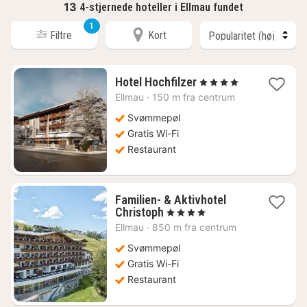
13
4-stjernede hoteller i Ellmau fundet
1
Filtre
Kort
1
Hotel Hochfilzer
, 4 Stjerner
nat
Ellmau
·
150 m fra centrum
fra
1931
Svømmepøl
kr.
Gratis Wi-Fi
Restaurant
Familien- & Aktivhotel
1
Christoph
, 4 Stjerner
nat
Ellmau
·
850 m fra centrum
fra
2641
Svømmepøl
kr.
Gratis Wi-Fi
Restaurant