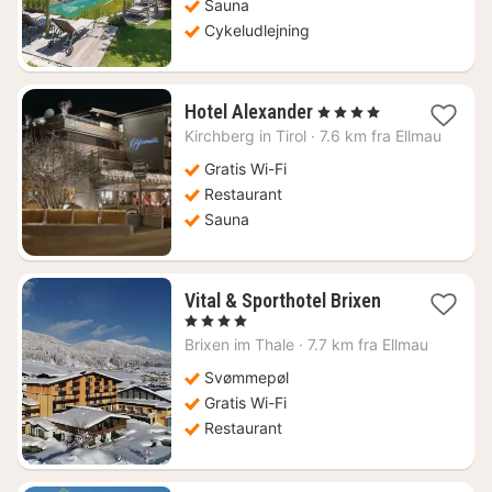
Sauna
Cykeludlejning
1
Hotel Alexander
, 4 Stjerner
nat
Kirchberg in Tirol
·
7.6 km fra Ellmau
fra
898
Gratis Wi-Fi
kr.
Restaurant
Sauna
1
Vital & Sporthotel Brixen
nat
, 4 Stjerner
fra
Brixen im Thale
·
7.7 km fra Ellmau
1509
kr.
Svømmepøl
Gratis Wi-Fi
Restaurant