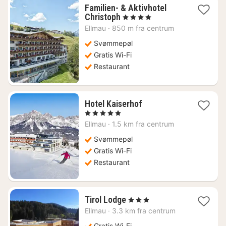
Familien- & Aktivhotel
1
Christoph
, 4 Stjerner
nat
Ellmau
·
850 m fra centrum
fra
2641
Svømmepøl
kr.
Gratis Wi-Fi
Restaurant
1
Hotel Kaiserhof
nat
, 5 Stjerner
fra
Ellmau
·
1.5 km fra centrum
3195
kr.
Svømmepøl
Gratis Wi-Fi
Restaurant
1
Tirol Lodge
, 3 Stjerner
nat
Ellmau
·
3.3 km fra centrum
fra
Gratis Wi-Fi