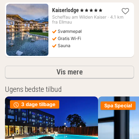
1
Kaiserlodge
, 5 Stjerner
nat
Scheffau am Wilden Kaiser
·
4.1 km
fra
fra Ellmau
5432
Svømmepøl
kr.
Gratis Wi-Fi
Sauna
resultater
Vis mere
Ugens bedste tilbud
3 dage tilbage
Spa Special