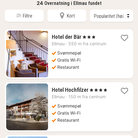
24
Overnatning i Ellmau fundet
Filtre
Kort
1
Hotel der Bär
, 3 Stjerner
nat
Ellmau
·
550 m fra centrum
fra
2885
Svømmepøl
kr.
Gratis Wi-Fi
Restaurant
1
Hotel Hochfilzer
, 4 Stjerner
nat
Ellmau
·
150 m fra centrum
fra
1931
Svømmepøl
kr.
Gratis Wi-Fi
Restaurant