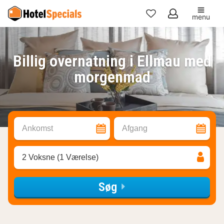
menu
Mine
favoritter
Billig overnatning i Ellmau med
morgenmad
Ankomst
Afgang
2 Voksne (1 Værelse)
Søg