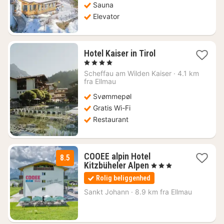
Sauna
Elevator
1
Hotel Kaiser in Tirol
nat
, 4 Stjerner
fra
Scheffau am Wilden Kaiser
·
4.1 km
3253
fra Ellmau
kr.
Svømmepøl
Gratis Wi-Fi
Restaurant
COOEE alpin Hotel
8.5
1
Kitzbüheler Alpen
, 3 Stjerner
nat
Rolig beliggenhed
fra
633
Sankt Johann
·
8.9 km fra Ellmau
kr.