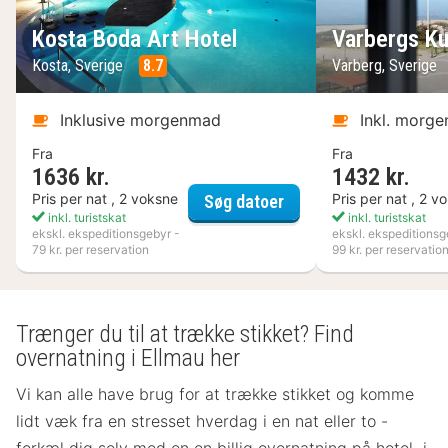
Kosta Boda Art Hotel
Varbergs Ku
Kosta, Sverige
8.7
Varberg, Sverige
Inklusive morgenmad
Inkl. morg
Fra
Fra
1636 kr.
1432 kr.
Kosta Boda Art Hotel
Pris per nat , 2 voksne
Pris per nat , 2 v
Søg datoer
inkl. turistskat
inkl. turistskat
ekskl. ekspeditionsgebyr -
ekskl. ekspeditionsg
79 kr. per reservation
99 kr. per reservatio
Trænger du til at trække stikket? Find
overnatning i Ellmau her
Vi kan alle have brug for at trække stikket og komme
lidt væk fra en stresset hverdag i en nat eller to -