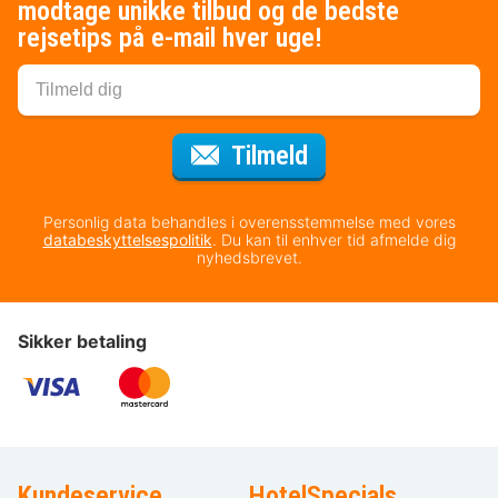
modtage unikke tilbud og de bedste
rejsetips på e-mail hver uge!
til nyhedsbrevet
Tilmeld
Personlig data behandles i overensstemmelse med vores
databeskyttelsespolitik
. Du kan til enhver tid afmelde dig
nyhedsbrevet.
Sikker betaling
Kundeservice
HotelSpecials