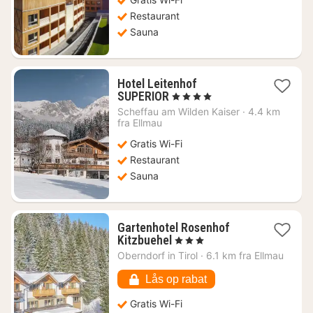
911
kr.
Restaurant
Sauna
Hotel Leitenhof
1
SUPERIOR
, 4 Stjerner
nat
Scheffau am Wilden Kaiser
·
4.4 km
fra
fra Ellmau
2090
Gratis Wi-Fi
kr.
Restaurant
Sauna
Gartenhotel Rosenhof
1
Kitzbuehel
, 3 Stjerner
nat
Oberndorf in Tirol
·
6.1 km fra Ellmau
fra
817
Lås op rabat
kr.
Gratis Wi-Fi