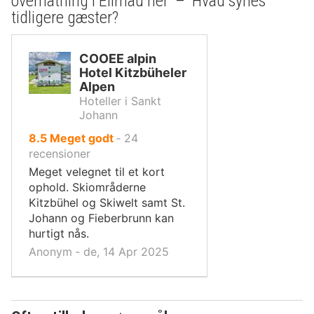
overnatning i Ellmau her – Hvad synes
tidligere gæster?
COOEE alpin
Hotel Kitzbüheler
Alpen
Hoteller i Sankt
Johann
ud
8.5
Meget godt
‐
24
af
recensioner
10,
Meget velegnet til et kort
ophold. Skiområderne
Kitzbühel og Skiwelt samt St.
Johann og Fieberbrunn kan
hurtigt nås.
Anonym ‐ de, 14 Apr 2025