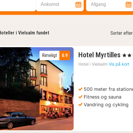
Ankomst
Afgang
Hoteller i Vielsalm fundet
Sorter efter
1
Hotel Myrtilles
Rimeligt
6.9
, 3 Stj
nat
Hotel i
Vielsalm
Vis på kort
fra
598
kr.
500 meter fra statio
Forrige billede
Næste billede
Fitness og sauna
Vandring og cykling