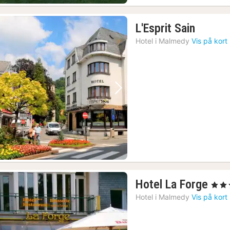
1
L'Esprit Sain
nat
Hotel i
Malmedy
Vis på kort
fra
711
kr.
Forrige billede
Næste billede
1
Hotel La Forge
, 3 Stj
nat
Hotel i
Malmedy
Vis på kort
fra
648