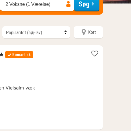
Søg
2 Voksne (1 Værelse)
Kort
erner
Romantisk
nen Vielsalm væk