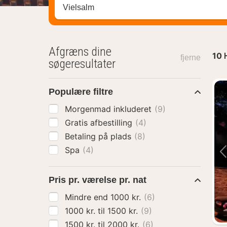
Søg efter destination ...
Afgræns dine
10
fjerne
søgeresultater
Populære filtre
Morgenmad inkluderet
(9)
Gratis afbestilling
(4)
Betaling på plads
(8)
Spa
(4)
Pris pr. værelse pr. nat
Mindre end 1000 kr.
(6)
1000 kr. til 1500 kr.
(9)
1500 kr. til 2000 kr.
(6)