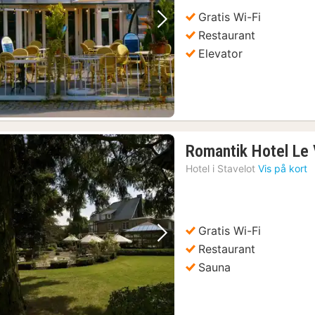
kr.
Gratis Wi-Fi
Forrige billede
Næste billede
Restaurant
Elevator
Romantik Hotel Le 
Hotel i
Stavelot
Vis på kort
Gratis Wi-Fi
Forrige billede
Næste billede
Restaurant
Sauna