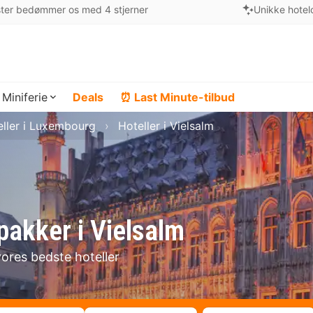
ter bedømmer os med 4 stjerner
Unikke hotel
Miniferie
Deals
⏰ Last Minute-tilbud
eller i Luxembourg
Hoteller i Vielsalm
pakker i Vielsalm
vores bedste hoteller