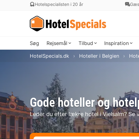
Hotelspecialisten i 20 år
Gæs
Søg
Rejsemål
Tilbud
Inspiration
HotelSpecials.dk
Hoteller i Belgien
Hot
Gode hoteller og hotel
Leder du efter lækre hotel i Vielsalm? Se 