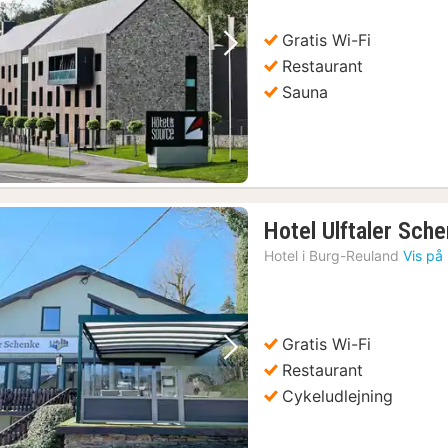
Gratis Wi-Fi
Forrige billede
Næste billede
Restaurant
Sauna
Hotel Ulftaler Sch
Hotel i
Burg-Reuland
Vis på 
Gratis Wi-Fi
Forrige billede
Næste billede
Restaurant
Cykeludlejning