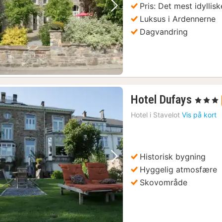
Pris: Det mest idyllisk
(2)
Forrige billede
Næste billede
Luksus i Ardennerne
Dagvandring
1
Hotel Dufays
, 3 Stjerne
nat
Hotel i
Stavelot
Vis på kort
fra
)
890
kr.
Historisk bygning
Forrige billede
Næste billede
Hyggelig atmosfære
Skovområde