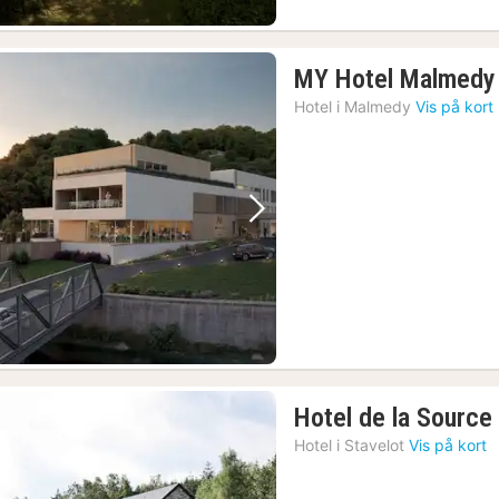
MY Hotel Malmedy
Hotel i
Malmedy
Vis på kort
Forrige billede
Næste billede
Hotel de la Source
Hotel i
Stavelot
Vis på kort