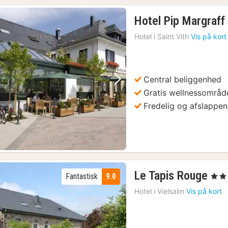
Hotel Pip Margraff
Hotel i
Saint Vith
Vis på kort
Central beliggenhed
Forrige billede
Næste billede
Gratis wellnessområd
Fredelig og afslappe
1
Le Tapis Rouge
Fantastisk
9.0
, 3 Stj
nat
Hotel i
Vielsalm
Vis på kort
fra
92
kr.