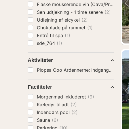
Flaske mousserende vin (Cava/Prosecco)
Sen udtjekning - 1 time senere
(2)
Udlejning af elcykel
(2)
Chokolade på rummet
(1)
Entré til spa
(1)
sde_764
(1)
Aktiviteter
Plopsa Coo Ardennerne: Indgangsbillet
(3
Faciliteter
Morgenmad inkluderet
(9)
Kæledyr tilladt
(2)
Indendørs pool
(2)
Sauna
(6)
Parkering
(10)