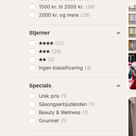
1500 kr. til 2000 kr.
(36)
2000 kr. og mere
(28)
Stjerner
4 Stjerner
(12)
3 Stjerner
(20)
2 Stjerner
(2)
Ingen klassificering
(4)
Specials
Unik pris
(1)
Säsongserbjudanden
(1)
Beauty & Wellness
(1)
Gourmet
(1)