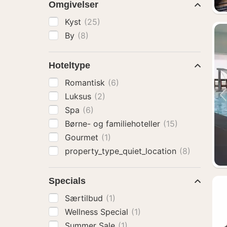
Omgivelser
Kyst
(25)
By
(8)
Hoteltype
Romantisk
(6)
Luksus
(2)
Spa
(6)
Børne- og familiehoteller
(15)
Gourmet
(1)
property_type_quiet_location
(8)
Specials
Særtilbud
(1)
Wellness Special
(1)
Summer Sale
(1)