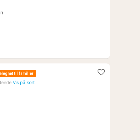
.
en
elegnet til familier
tende
Vis på kort