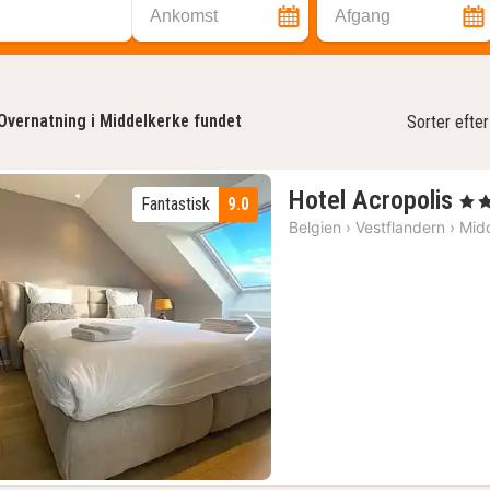
Ankomst
Afgang
Overnatning i Middelkerke fundet
Sorter efter
1
Hotel Acropolis
, 4 S
Fantastisk
9.0
na
Belgien
›
Vestflandern
›
Mid
fra
85
kr.
Forrige billede
Næste billede