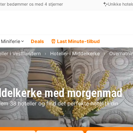
ter bedømmer os med 4 stjerner
Unikke hotel
Miniferie
Deals
⏰ Last Minute-tilbud
ller i Vestflandern
Hoteller i Middelkerke
Overnatni
Middelkerke med morgenmad
m 38 hoteller og find det perfekte hotel til din