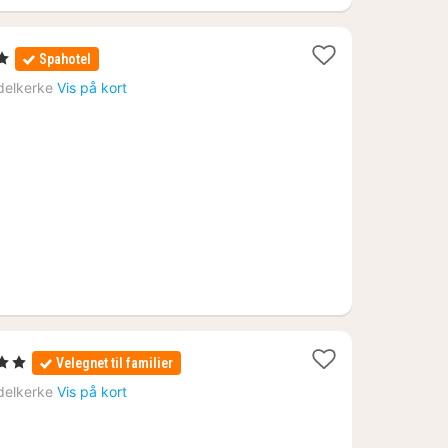
r
Spahotel
delkerke
Vis på kort
1
 2 Stjerner
Velegnet til familier
nat
delkerke
Vis på kort
fra
531