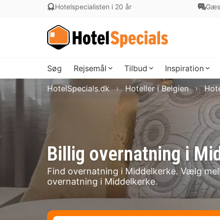
Hotelspecialisten i 20 år
Gæs
Søg
Rejsemål
Tilbud
Inspiration
HotelSpecials.dk
Hoteller i Belgien
Hote
Billig overnatning i 
Find overnatning i Middelkerke. Vælg melle
overnatning i Middelkerke.