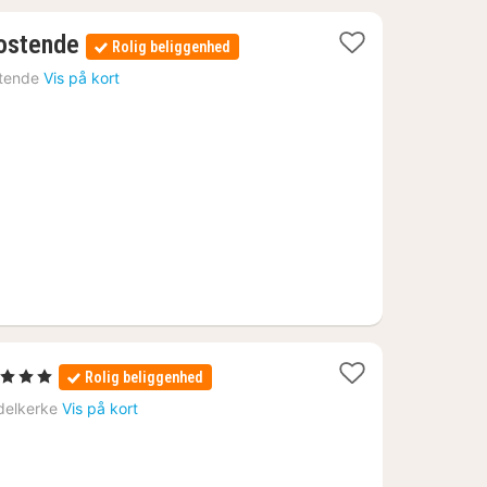
1
ostende
Rolig beliggenhed
nat
tende
Vis på kort
fra
703
kr.
1
, 3 Stjerner
Rolig beliggenhed
nat
delkerke
Vis på kort
fra
556
kr.