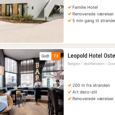
Familie Hotel
Forrige billede
Næste billede
Renoverede værelser
5 min gang til strand
Leopold Hotel Ost
Godt
7.8
Belgien
›
Vestflandern
›
Oos
200 m fra stranden
Forrige billede
Næste billede
Art deco-stil
Renoverede værelser