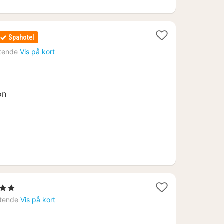
Spahotel
tende
Vis på kort
on
 Stjerner
at
tende
Vis på kort
a
122