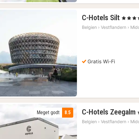
1
C-Hotels Silt
, 4 Stjerne
nat
Belgien
›
Vestflandern
›
Mid
fra
846
kr.
Forrige billede
Næste billede
Gratis Wi-Fi
C-Hotels Zeegalm
Meget godt
8.5
,
Belgien
›
Vestflandern
›
Mid