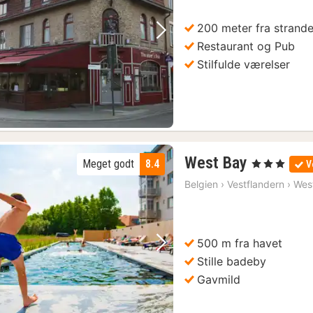
kr
200 meter fra strand
Forrige billede
Næste billede
Restaurant og Pub
Stilfulde værelser
1
West Bay
Meget godt
8.4
, 3 Stjerner
V
nat
Belgien
›
Vestflandern
›
Wes
fra
614
kr.
500 m fra havet
Forrige billede
Næste billede
Stille badeby
Gavmild