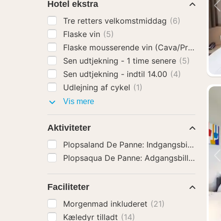
Hotel ekstra
Tre retters velkomstmiddag
(6)
Flaske vin
(5)
Flaske mousserende vin (Cava/Prosecco)
Sen udtjekning - 1 time senere
(5)
Sen udtjekning - indtil 14.00
(4)
Udlejning af cykel
(1)
Hotel
Vis mere
ekstra
Aktiviteter
Plopsaland De Panne: Indgangsbillet
(1)
Plopsaqua De Panne: Adgangsbillet
(1)
Faciliteter
Morgenmad inkluderet
(21)
Kæledyr tilladt
(14)