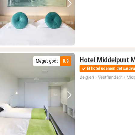
Forrige billede
Næste billede
(7)
Hotel Middelpunt 
Meget godt
8.9
Et hotel udenom det sædva
Belgien
›
Vestflandern
›
Mid
Forrige billede
Næste billede