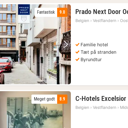
Prado Next Door O
Fantastisk
9.0
Belgien
›
Vestflandern
›
Oos
Familie hotel
Forrige billede
Næste billede
Tæt på stranden
Byrundtur
C-Hotels Excelsior
Meget godt
8.9
Belgien
›
Vestflandern
›
Mid