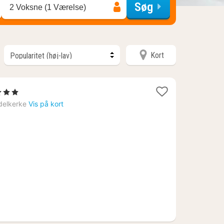
Søg
2 Voksne (1 Værelse)
Kort
tjerner
t
delkerke
Vis på kort
3