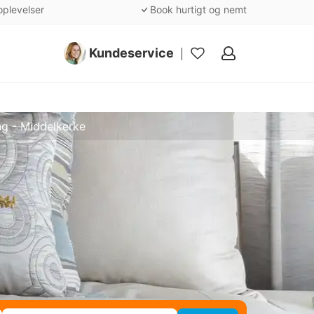
oplevelser
Book hurtigt og nemt
Kundeservice
Mine
favoritter
ng - Middelkerke