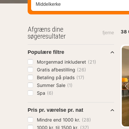
Søg efter destination ...
Afgræns dine
38
fjerne
søgeresultater
Populære filtre
Morgenmad inkluderet
(21)
Gratis afbestilling
(26)
Betaling på plads
(17)
Summer Sale
(1)
Spa
(6)
Pris pr. værelse pr. nat
Mindre end 1000 kr.
(28)
1000 kr. til 1500 kr.
(37)