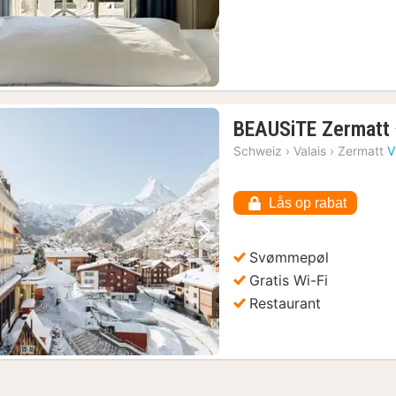
BEAUSiTE Zermatt
Schweiz
›
Valais
›
Zermatt
V
Lås op rabat
Forrige billede
Næste billede
Svømmepøl
Gratis Wi-Fi
Restaurant