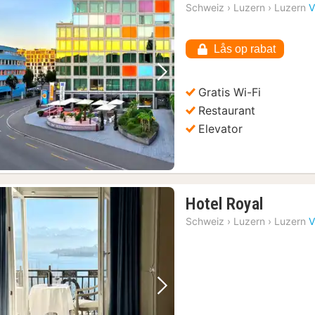
Schweiz
›
Luzern
›
Luzern
V
Swiss Travel Pass: Ubegrænset rejse med tog, bus og båd
(1)
Lås op rabat
Forrige billede
Næste billede
Gratis Wi-Fi
Restaurant
Elevator
1
Hotel Royal
nat
Schweiz
›
Luzern
›
Luzern
V
fra
2061
kr.
Forrige billede
Næste billede