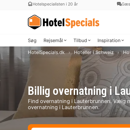
Hotelspecialisten i 20 år
Gæs
Søg
Rejsemål
Tilbud
Inspiration
HotelSpecials.dk
Hoteller i Schweiz
Hot
Billig overnatning i 
Find overnatning i Lauterbrunnen. Vælg mel
overnatning i Lauterbrunnen.