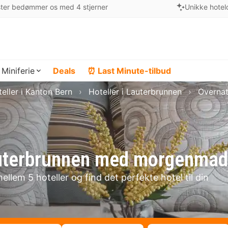
ter bedømmer os med 4 stjerner
Unikke hotel
Miniferie
Deals
⏰ Last Minute-tilbud
eller i Kanton Bern
Hoteller i Lauterbrunnen
Overnat
Lauterbrunnen med morgenmad
lem 5 hoteller og find det perfekte hotel til din