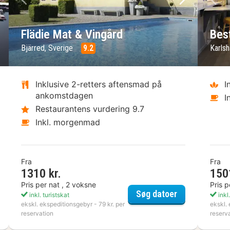
ste billede
Forrige billede
Næste bil
Fo
Flädie Mat & Vingård
Bes
Bjärred, Sverige
9.2
Karls
Inklusive 2-retters aftensmad på
I
ankomstdagen
I
Restaurantens vurdering 9.7
Inkl. morgenmad
Fra
Fra
1310 kr.
150
Pris per nat , 2 voksne
Pris p
NN
Flädie Mat & 
Søg datoer
inkl. turistskat
inkl.
ekskl. ekspeditionsgebyr - 79 kr. per
ekskl. 
reservation
reserv