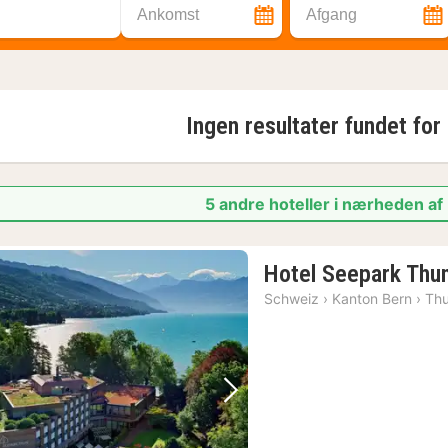
Ankomst
Afgang
Ingen resultater fundet for
5 andre hoteller i nærheden a
Hotel Seepark Thu
Schweiz
›
Kanton Bern
›
Th
Forrige billede
Næste billede