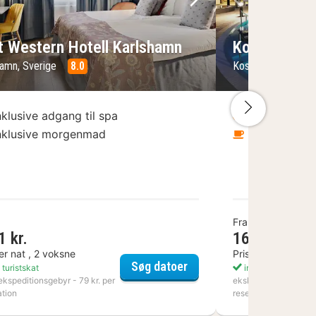
lede
rrige billede
Næste billede
Forrige bil
t Western Hotell Karlshamn
Kosta Boda 
hamn, Sverige
8.0
Kosta, Sverige
8
Næste bi
nklusive adgang til spa
Inklusive ad
nklusive morgenmad
Inklusive 
Fra
1 kr.
1637 kr.
er nat , 2 voksne
Pris per nat , 2 v
Vingård
Best Western Hotell Kar
Søg datoer
 turistskat
inkl. turistskat
ekspeditionsgebyr - 79 kr. per
ekskl. ekspeditionsge
ation
reservation