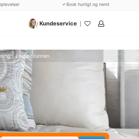
oplevelser
Book hurtigt og nemt
Kundeservice
Mine
favoritter
ning - Lauterbrunnen