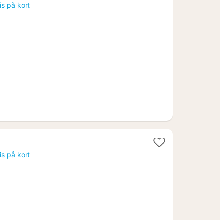
nat
is på kort
fra
1754
kr.
is på kort