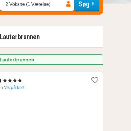
Søg
2 Voksne (1 Værelse)
Lauterbrunnen
f Lauterbrunnen
1
n
, 4 Stjerner
nat
un
Vis på kort
fra
1564
kr.