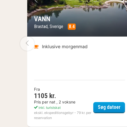
Forrige billede
Næ
VANN
Brastad, Sverige
8.4
Forrige billede
Inklusive morgenmad
Fra
1105 kr.
Pris per nat , 2 voksne
VA
Søg datoer
inkl. turistskat
ekskl. ekspeditionsgebyr - 79 kr. per
reservation