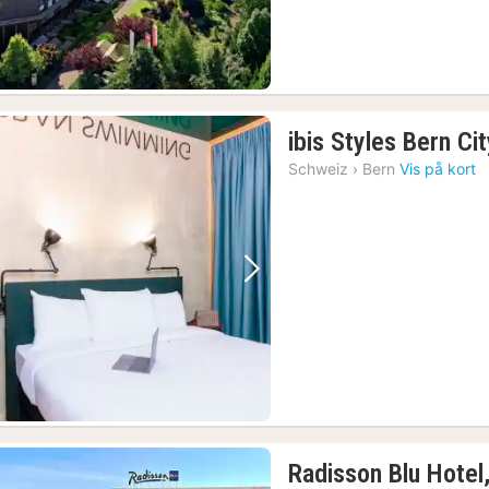
ibis Styles Bern Ci
Schweiz
›
Bern
Vis på kort
Forrige billede
Næste billede
(1)
Radisson Blu Hotel