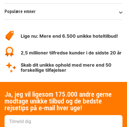
Populære emner
Om
HotelSpecials
Lige nu: Mere end 6.500 unikke hoteltilbud!
2,5 millioner tilfredse kunder i de sidste 20 år
Skab dit unikke ophold med mere end 50
forskellige tilføjelser
Ja, jeg vil ligesom 175.000 andre gerne
modtage unikke tilbud og de bedste
rejsetips på e-mail hver uge!