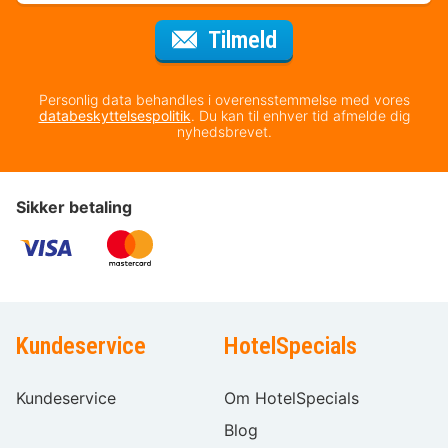
til nyhedsbrevet
Tilmeld
Personlig data behandles i overensstemmelse med vores
databeskyttelsespolitik
. Du kan til enhver tid afmelde dig
nyhedsbrevet.
Sikker betaling
Kundeservice
HotelSpecials
Kundeservice
Om HotelSpecials
Blog