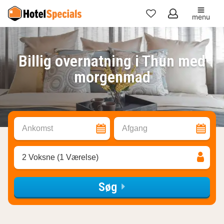
menu
Mine
favoritter
Billig overnatning i Thun med
morgenmad
Ankomst
Afgang
2 Voksne (1 Værelse)
Søg