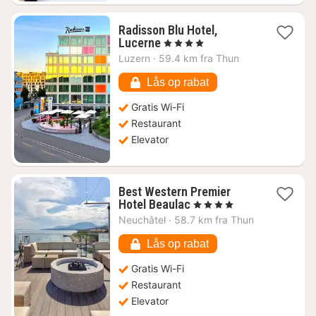
Radisson Blu Hotel,
1
Lucerne
, 4 Stjerner
nat
Luzern
·
59.4 km fra Thun
fra
1751
Lås op rabat
kr.
Gratis Wi-Fi
Restaurant
Elevator
Best Western Premier
1
Hotel Beaulac
, 4 Stjerner
nat
Neuchâtel
·
58.7 km fra Thun
fra
1460
Lås op rabat
kr.
Gratis Wi-Fi
Restaurant
Elevator