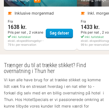
Inklusive morgenmad
Inkl. morg
Fra
Fra
1638 kr.
1433 kr.
Kosta Boda Art Hotel
Pris per nat , 2 voksne
Pris per nat , 2 v
Søg datoer
inkl. turistskat
inkl. turistskat
ekskl. ekspeditionsgebyr -
ekskl. ekspeditionsg
79 kr. per reservation
99 kr. per reservatio
Trænger du til at trække stikket? Find
overnatning i Thun her
Vi kan alle have brug for at trække stikket og komme
lidt væk fra en stresset hverdag i en nat eller to -
forkæl dig selv med en en billig overnatning på hotel i
Thun. Hos HotelSpecials er vi passionerede omkring at
kunne tilbyde vores kunder lidt mere værdi for