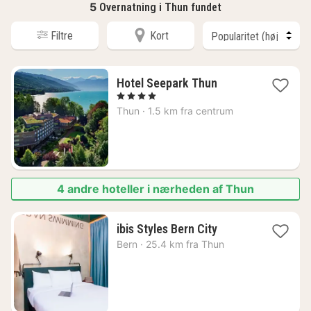
5
Overnatning i Thun fundet
Filtre
Kort
1
Hotel Seepark Thun
nat
, 4 Stjerner
fra
Thun
·
1.5 km fra centrum
1561
kr.
4 andre hoteller i nærheden af Thun
1
ibis Styles Bern City
nat
Bern
·
25.4 km fra Thun
fra
1281
kr.